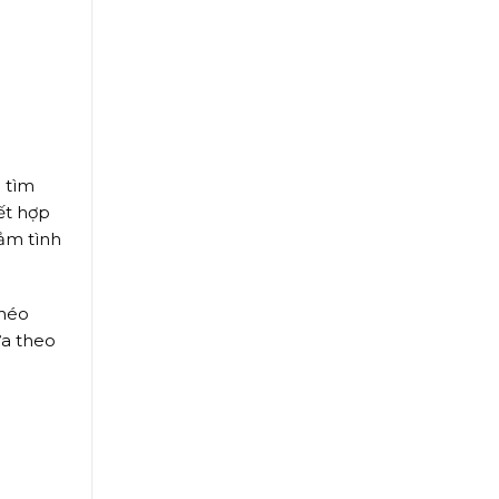
 tìm
ết hợp
ảm tình
chéo
ựa theo