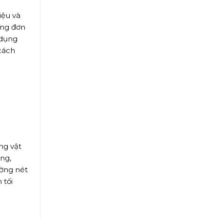
iệu và
ớng đơn
 dụng
cách
ng vật
ng,
ường nét
 tối