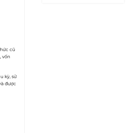
NHIỀU NĂM
thức cũ
, vốn
u kỳ, sử
và được