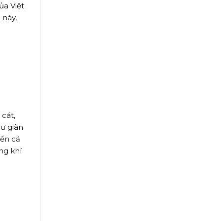
ủa Việt
 này,
cát,
hư giãn
iển cả
ng khí