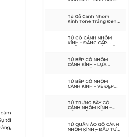
Của Không Gian Nội
Thất Tone Đen
Tủ Gỗ Cánh Nhôm
Kính Tone Trắng Đen
Hiện Đại – Giải Pháp
Nội Thất Tối Giản,
Sang TrọngTủ Gỗ
TỦ GỖ CÁNH NHÔM
Cánh Nhôm Kính Tone
KÍNH – ĐẲNG CẤP
Trắng Đen Hiện Đại –
KHÔNG GIAN BẮT ĐẦU
Giải Pháp Nội Thất Tối
TỪ CÁNH TỦ
Giản, Sang Trọng
TỦ BẾP GỖ NHÔM
CÁNH KÍNH – LỰA
CHỌN THÔNG MINH
CHO KHÔNG GIAN BẾP
HIỆN ĐẠI
TỦ BẾP GỖ NHÔM
CÁNH KÍNH – VẺ ĐẸP
HIỆN ĐẠI CHO KHÔNG
GIAN BẾP SANG TRỌNG
TỦ TRƯNG BÀY GỖ
CÁNH NHÔM KÍNH –
n cảm
NÂNG TẦM KHÔNG
GIAN SỐNG
ự tối
TỦ QUẦN ÁO GỖ CÁNH
rắng,
NHÔM KÍNH – ĐẦU TƯ
MỘT LẦN, DÙNG ĐẸP