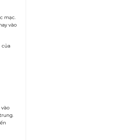
ộc mạc.
Thay vào
m của
 vào
trung.
đến