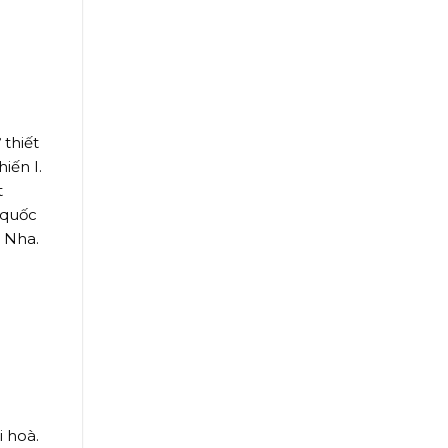
thiết
iến I.
t
 quốc
n Nha.
 hoà.