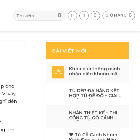
Tìm
GIỎ HÀNG
kiếm:
BÀI VIẾT MỚI
Khóa cửa thông minh
16
nhận diện khuôn mặt
Th7
có an toàn không? 7 lý
do nên nâng cấp cho
iúp cho
ngôi nhà hiện đại
TỦ DÉP ĐA NĂNG KẾT
Vì vậy,
HỢP TỦ ĐỂ ĐỒ – GIẢI
PHÁP HIỆN ĐẠI CHO
ghĩ đến
KHÔNG GIAN SỐNG
TINH TẾ
NHẬN THIẾT KẾ – THI
CÔNG TỦ GỖ CÁNH
,
NHÔM KÍNH
ng tìm
🖤 Tủ Gỗ Cánh Nhôm
Kính Đen – Linh Hồn