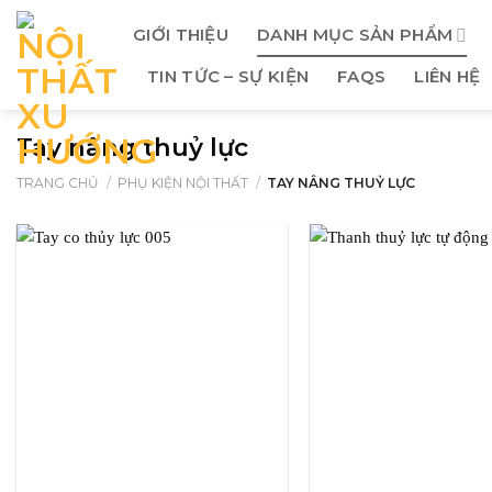
Skip
GIỚI THIỆU
DANH MỤC SẢN PHẨM
to
content
TIN TỨC – SỰ KIỆN
FAQS
LIÊN HỆ
Tay nâng thuỷ lực
TRANG CHỦ
/
PHỤ KIỆN NỘI THẤT
/
TAY NÂNG THUỶ LỰC