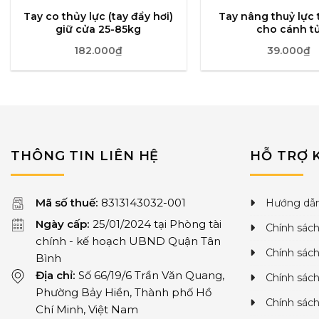
Tay co thủy lực (tay đẩy hơi)
Tay nâng thuỷ lực
giữ cửa 25-85kg
cho cánh t
182.000
₫
39.000
₫
THÔNG TIN LIÊN HỆ
HỖ TRỢ 
Mã số thuế:
8313143032-001
Hướng dẫn
Ngày cấp:
25/01/2024 tại Phòng tài
Chính sách
chính - kế hoạch UBND Quận Tân
Chính sác
Bình
Địa chỉ:
Số 66/19/6 Trần Văn Quang,
Chính sách
Phường Bảy Hiền, Thành phố Hồ
Chính sác
Chí Minh, Việt Nam