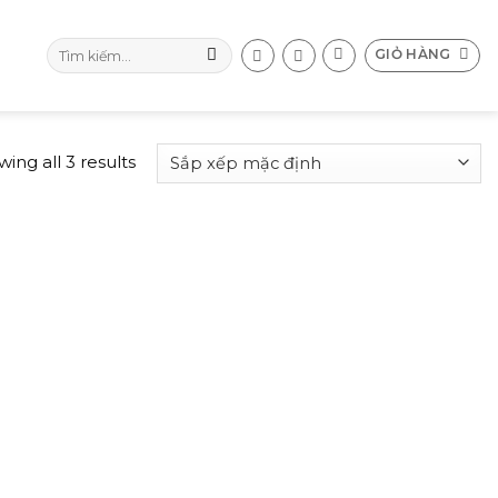
Tìm
GIỎ HÀNG
kiếm:
ing all 3 results