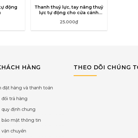
 tự động
Thanh thuỷ lực, tay nâng thuỷ
ủ
lực tự động cho cửa cánh
nhôm kính
25.000
₫
KHÁCH HÀNG
THEO DÕI CHÚNG T
 đặt hàng và thanh toán
 đổi trả hàng
h quy định chung
 bảo mật thông tin
h vận chuyển