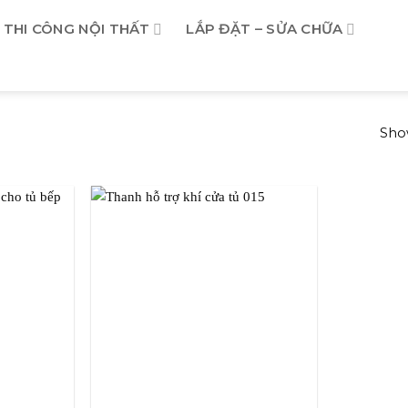
THI CÔNG NỘI THẤT
LẮP ĐẶT – SỬA CHỮA
Show