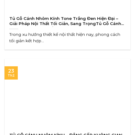
Tủ Gỗ Cánh Nhôm Kính Tone Trắng Đen Hiện Đại –
Giải Pháp Nội Thất Tối Giản, Sang TrọngTủ Gỗ Cánh
Nhôm Kính Tone Trắng Đen Hiện Đại – Giải Pháp Nội
Thất Tối Giản, Sang Trọng
Trong xu hướng thiết kế nội thất hiện nay, phong cách
tối giản kết hợp...
23
Th2