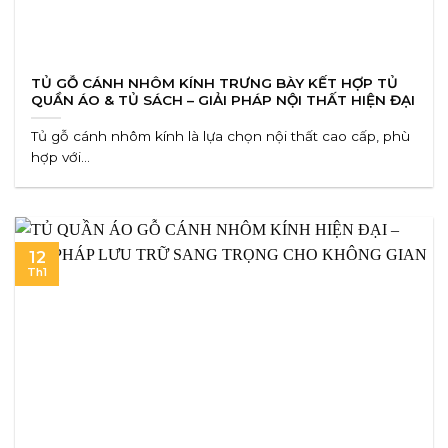
TỦ GỖ CÁNH NHÔM KÍNH TRƯNG BÀY KẾT HỢP TỦ
QUẦN ÁO & TỦ SÁCH – GIẢI PHÁP NỘI THẤT HIỆN ĐẠI
Tủ gỗ cánh nhôm kính là lựa chọn nội thất cao cấp, phù
hợp với...
12
Th1