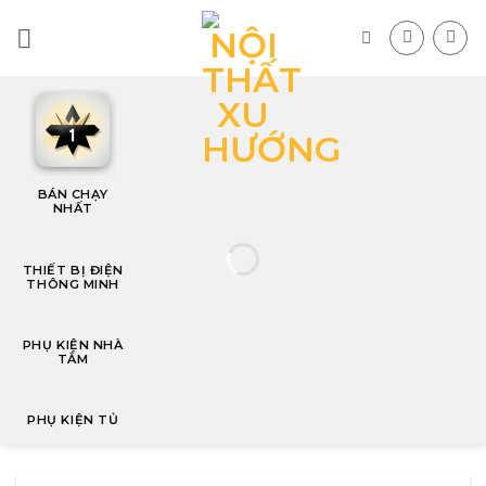
Skip
to
content
T
BÁN CHẠY
NHẤT
THIẾT BỊ ĐIỆN
THÔNG MINH
PHỤ KIỆN NHÀ
TẮM
PHỤ KIỆN TỦ