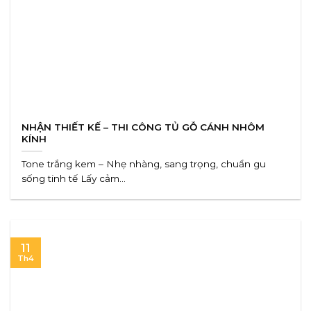
NHẬN THIẾT KẾ – THI CÔNG TỦ GỖ CÁNH NHÔM
KÍNH
Tone trắng kem – Nhẹ nhàng, sang trọng, chuẩn gu
sống tinh tế Lấy cảm...
11
Th4