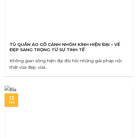
TỦ QUẦN ÁO GỖ CÁNH NHÔM KÍNH HIỆN ĐẠI – VẺ
ĐẸP SANG TRỌNG TỪ SỰ TINH TẾ
Không gian sống hiện đại đòi hỏi những giải pháp nội
thất vừa đẹp, vừa...
13
Th1