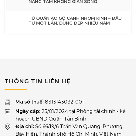
NÂNG TẦM KHÔNG GIAN SỐNG
TỦ QUẦN ÁO GỖ CÁNH NHÔM KÍNH – ĐẦU
TƯ MỘT LẦN, DÙNG ĐẸP NHIỀU NĂM
THÔNG TIN LIÊN HỆ
Mã số thuế:
8313143032-001
Ngày cấp:
25/01/2024 tại Phòng tài chính - kế
hoạch UBND Quận Tân Bình
Địa chỉ:
Số 66/19/6 Trần Văn Quang, Phường
Bảy Hiền, Thành phố Hồ Chí Minh, Việt Nam