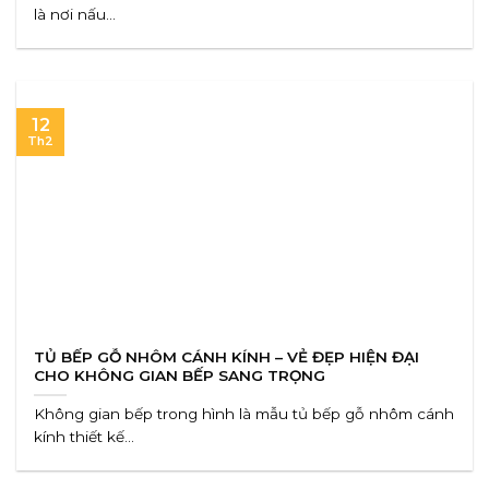
là nơi nấu...
12
Th2
TỦ BẾP GỖ NHÔM CÁNH KÍNH – VẺ ĐẸP HIỆN ĐẠI
CHO KHÔNG GIAN BẾP SANG TRỌNG
Không gian bếp trong hình là mẫu tủ bếp gỗ nhôm cánh
kính thiết kế...