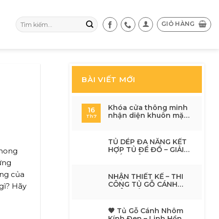
Tìm
GIỎ HÀNG
kiếm:
BÀI VIẾT MỚI
Khóa cửa thông minh
16
nhận diện khuôn mặt
Th7
có an toàn không? 7 lý
do nên nâng cấp cho
ngôi nhà hiện đại
TỦ DÉP ĐA NĂNG KẾT
HỢP TỦ ĐỂ ĐỒ – GIẢI
phong
PHÁP HIỆN ĐẠI CHO
ững
KHÔNG GIAN SỐNG
TINH TẾ
ọng của
NHẬN THIẾT KẾ – THI
CÔNG TỦ GỖ CÁNH
gì? Hãy
NHÔM KÍNH
🖤 Tủ Gỗ Cánh Nhôm
Kính Đen – Linh Hồn