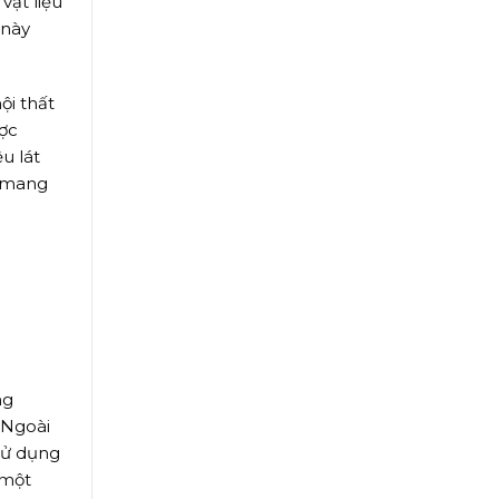
ật liệu
 này
ội thất
ợc
u lát
a mang
ng
 Ngoài
 sử dụng
 một