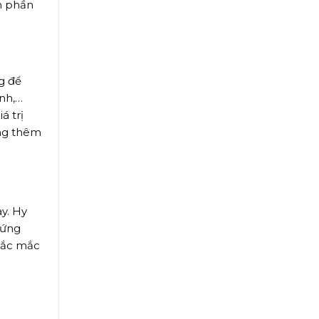
m phần
g để
ảnh,…
á trị
ụng thêm
y. Hy
 ứng
hắc mắc