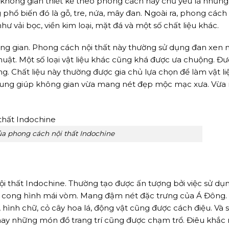
ông gian thiết kế theo phong cách này chủ yếu là những v
 phổ biến đó là gỗ, tre, nứa, mây đan. Ngoài ra, phong cách
ư vải bọc, viền kim loại, mặt đá và một số chất liệu khác.
ông gian. Phong cách nội thất này thường sử dụng đan xen n
ật. Một số loại vật liệu khác cũng khá được ưa chuộng. Đư
. Chất liệu này thường được gia chủ lựa chọn để làm vật liệ
 nung giúp không gian vừa mang nét đẹp mộc mạc xưa. Vừ
ủa phong cách nội thất Indochine
i thất Indochine. Thường tạo được ấn tượng bởi việc sử dụ
ng cong hình mái vòm. Mang đậm nét đặc trưng của Á Đông.
t, hình chữ, cỏ cây hoa lá, động vật cũng được cách điệu. Và
 hay những món đồ trang trí cũng được chạm trổ. Điêu khắc