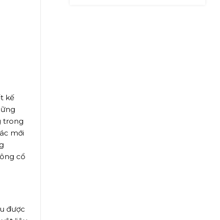
NHIỀU NĂM
t kế
hững
g trong
iác mới
g
Đông cổ
ệu được