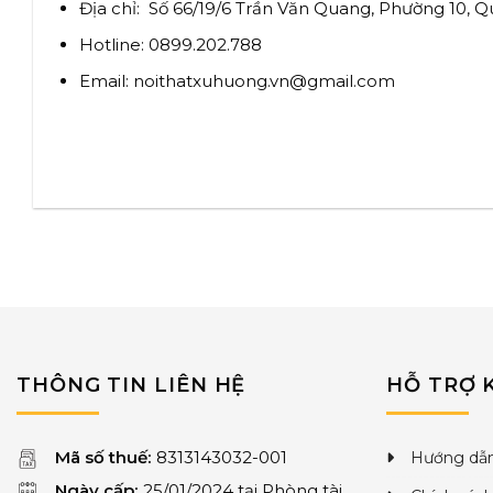
Địa chỉ: Số 66/19/6 Trần Văn Quang, Phường 10, 
Hotline: 0899.202.788
Email:
noithatxuhuong.vn@gmail.com
THÔNG TIN LIÊN HỆ
HỖ TRỢ 
Mã số thuế:
8313143032-001
Hướng dẫn
Ngày cấp:
25/01/2024 tại Phòng tài