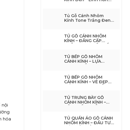
Của Không Gian Nội
Thất Tone Đen
Tủ Gỗ Cánh Nhôm
Kính Tone Trắng Đen
Hiện Đại – Giải Pháp
Nội Thất Tối Giản,
Sang TrọngTủ Gỗ
TỦ GỖ CÁNH NHÔM
Cánh Nhôm Kính Tone
KÍNH – ĐẲNG CẤP
Trắng Đen Hiện Đại –
KHÔNG GIAN BẮT ĐẦU
Giải Pháp Nội Thất Tối
TỪ CÁNH TỦ
Giản, Sang Trọng
TỦ BẾP GỖ NHÔM
CÁNH KÍNH – LỰA
CHỌN THÔNG MINH
CHO KHÔNG GIAN BẾP
HIỆN ĐẠI
TỦ BẾP GỖ NHÔM
CÁNH KÍNH – VẺ ĐẸP
HIỆN ĐẠI CHO KHÔNG
GIAN BẾP SANG TRỌNG
TỦ TRƯNG BÀY GỖ
CÁNH NHÔM KÍNH –
 nội
NÂNG TẦM KHÔNG
GIAN SỐNG
đường
TỦ QUẦN ÁO GỖ CÁNH
n hóa
NHÔM KÍNH – ĐẦU TƯ
MỘT LẦN, DÙNG ĐẸP