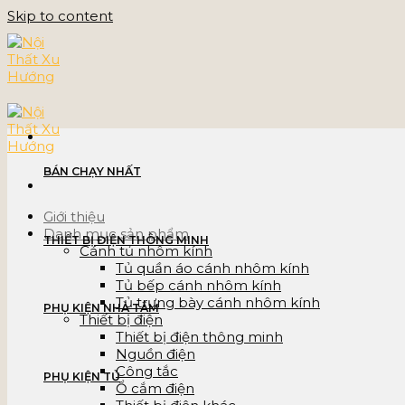
Skip to content
BÁN CHẠY NHẤT
Giới thiệu
Danh mục sản phẩm
THIẾT BỊ ĐIỆN THÔNG MINH
Cánh tủ nhôm kính
Tủ quần áo cánh nhôm kính
Tủ bếp cánh nhôm kính
Tủ trưng bày cánh nhôm kính
PHỤ KIỆN NHÀ TẮM
Thiết bị điện
Thiết bị điện thông minh
Nguồn điện
Công tắc
PHỤ KIỆN TỦ
Ổ cắm điện