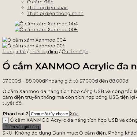
Ổ cắm điện
Thiết bị điện khác
Thiết bị điện thông minh
Trang chủ
/
Thiết bị điện
/
Ổ cắm điện
Ổ cắm XANMOO Acrylic đa năn
57.000
₫
–
88.000
₫
Khoảng giá: từ 57.000₫ đến 88.000₫
Ổ cắm Xanmoo đa năng tích hợp cổng USB và công tắc là gi
cắm điện truyền thống mà còn tích hợp cổng USB tiện lợi c
tuyệt đối.
Phân loại 2
Xóa
Ổ cắm XANMOO Acrylic đa năng tích hợp USB và công tắ
Thêm vào giỏ hàng
SKU:
Không áp dụng
Danh mục:
Ổ cắm điện
,
Phòng khác