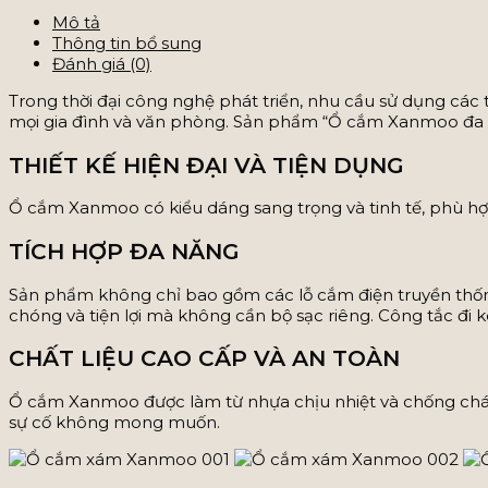
Mô tả
Thông tin bổ sung
Đánh giá (0)
Trong thời đại công nghệ phát triển, nhu cầu sử dụng các t
mọi gia đình và văn phòng. Sản phẩm “Ổ cắm Xanmoo đa nă
THIẾT KẾ HIỆN ĐẠI VÀ TIỆN DỤNG
Ổ cắm Xanmoo có kiểu dáng sang trọng và tinh tế, phù hợp
TÍCH HỢP ĐA NĂNG
Sản phẩm không chỉ bao gồm các lỗ cắm điện truyền thống
chóng và tiện lợi mà không cần bộ sạc riêng. Công tắc đi
CHẤT LIỆU CAO CẤP VÀ AN TOÀN
Ổ cắm Xanmoo được làm từ nhựa chịu nhiệt và chống cháy, b
sự cố không mong muốn.