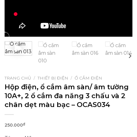
TRANG CHỦ
/
THIẾT BỊ ĐIỆN
/
Ổ CẮM ĐIỆN
Hộp điện, ổ cắm âm sàn/ âm tường
10A+, 2 ổ cắm đa năng 3 chấu và 2
chân dẹt màu bạc – OCAS034
₫
250.000