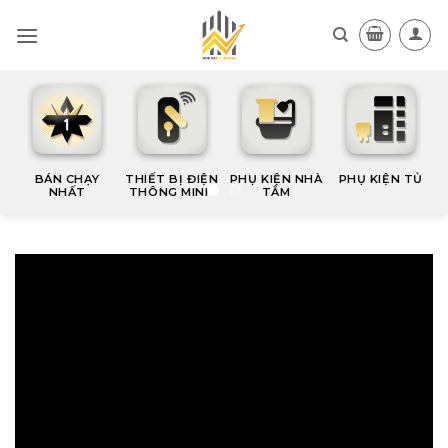
Skip
to
content
BÁN CHẠY
THIẾT BỊ ĐIỆN
PHỤ KIỆN NHÀ
PHỤ KIỆN TỦ
NHẤT
THÔNG MINH
TẮM