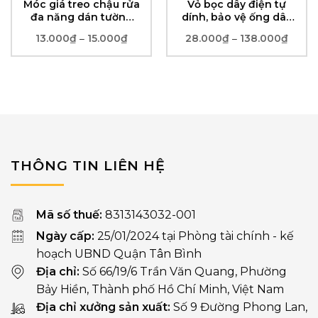
Móc giá treo chậu rửa
Vỏ bọc dây điện tự
đa năng dán tường
dính, bảo vệ ống dây
không cần khoan lỗ
dẫn bằng PVC mềm
13.000
₫
15.000
₫
Khoảng
28.000
₫
138.000
₫
Khoả
–
–
giá:
giá:
từ
từ
13.000₫
28.00
đến
đến
15.000₫
138.0
THÔNG TIN LIÊN HỆ
Mã số thuế:
8313143032-001
Ngày cấp:
25/01/2024 tại Phòng tài chính - kế
hoạch UBND Quận Tân Bình
Địa chỉ:
Số 66/19/6 Trần Văn Quang, Phường
Bảy Hiền, Thành phố Hồ Chí Minh, Việt Nam
Địa chỉ xưởng sản xuất:
Số 9 Đường Phong Lan,