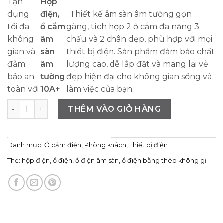
Tận
Hộp
dụng
điện,
. Thiết kế âm sàn âm tường gọn
tối đa
ổ cắm
gàng, tích hợp 2 ổ cắm đa năng 3
không
âm
chấu và 2 chân dẹp, phù hợp với mọi
gian và
sàn
thiết bị điện. Sản phẩm đảm bảo chất
đảm
âm
lượng cao, dễ lắp đặt và mang lại vẻ
bảo an
tường
đẹp hiện đại cho không gian sống và
toàn với
10A+
làm việc của bạn.
Hộp điện, ổ cắm âm sàn/ âm tường 10A+, 2 ổ cắm đa năng
THÊM VÀO GIỎ HÀNG
Danh mục:
Ổ cắm điện
,
Phòng khách
,
Thiết bị điện
Thẻ:
hộp điện
,
ổ điện
,
ổ điện âm sàn
,
ổ điện bằng thép không gỉ