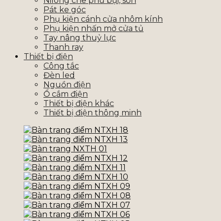
Nilong che phủ bụi, sơn
Pát ke góc
Phụ kiện cánh cửa nhôm kính
Phụ kiện nhấn mở cửa tủ
Tay nâng thuỷ lực
Thanh ray
Thiết bị điện
Công tắc
Đèn led
Nguồn điện
Ổ cắm điện
Thiết bị điện khác
Thiết bị điện thông minh