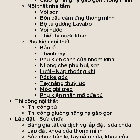
Giường nâng hạ gấp gọn thông minh
Nội thất nhà tắm
Vòi sen
Bồn cầu cảm ứng thông minh
Bộ tủ gương Lavabo
Vòi nước
Thiết bị nước khác
Phụ kiện nội thất
Bản lề
Thanh ray
Phụ kiện cánh cửa nhôm kính
Nilong che phủ bụi, sơn
Lưới – Nắp thoáng khí
Pát ke góc
Tay nâng thuỷ lực
Móc giá treo
Phụ kiện nhấn mở cửa tủ
Thi công nội thất
Thi công tủ
Thi công giường nâng hạ gấp gọn
Lắp đặt – Sửa chữa
Bảng giá tất cả dịch vụ lắp đặt, sửa chữa
Lắp đặt khoá cửa thông minh
Sửa chữa bản lề, tay nắm cửa, khoá cửa