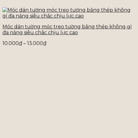
Móc dán tường móc treo tường bằng thép không gỉ
đa năng siêu chắc chịu lực cao
Khoảng
10.000
₫
–
13.000
₫
giá:
từ
10.000₫
đến
13.000₫