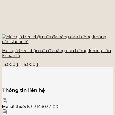
Móc giá treo chậu rửa đa năng dán tường không cần
khoan lỗ
Khoảng
13.000
₫
–
15.000
₫
giá:
từ
13.000₫
đến
15.000₫
Thông tin liên hệ
Mã số thuế:
8313143032-001