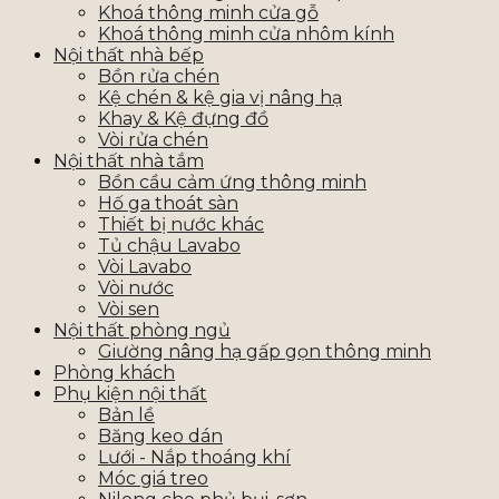
Khoá thông minh cửa gỗ
Khoá thông minh cửa nhôm kính
Nội thất nhà bếp
Bồn rửa chén
Kệ chén & kệ gia vị nâng hạ
Khay & Kệ đựng đồ
Vòi rửa chén
Nội thất nhà tắm
Bồn cầu cảm ứng thông minh
Hố ga thoát sàn
Thiết bị nước khác
Tủ chậu Lavabo
Vòi Lavabo
Vòi nước
Vòi sen
Nội thất phòng ngủ
Giường nâng hạ gấp gọn thông minh
Phòng khách
Phụ kiện nội thất
Bản lề
Băng keo dán
Lưới - Nắp thoáng khí
Móc giá treo