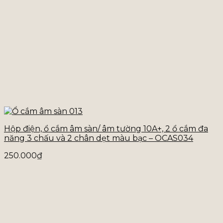
Hộp điện, ổ cắm âm sàn/ âm tường 10A+, 2 ổ cắm đa
năng 3 chấu và 2 chân dẹt màu bạc – OCAS034
250.000
₫