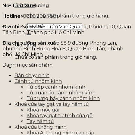
Giỏ hàng
Nội Thất Xu Hướng
Chưa có sản phẩm trong giỏ hàng.
Hotline:
0899.202.788
Tìm
Địa chỉ:
Số 66/19/6 Trần Văn Quang, Phường 10, Quận
kiếm:
Tân Bình, Thành phố Hồ Chí Minh
Địa chỉ xưởng sản xuất:
Số 9 đường Phong Lan,
Giỏ hàng
phường Bình Hưng Hoà B, Quận Bình Tân, Thành
phố Hồ Chí Minh
Chưa có sản phẩm trong giỏ hàng.
Danh mục sản phẩm
Bán chạy nhất
Cánh tủ nhôm kính
Tủ bếp cánh nhôm kính
Tủ quần áo cánh nhôm kính
Tủ trưng bày cánh nhôm kính
Khoá cửa tay gạt và tay nắm tủ
Khoá móc gài
Khoá tay gạt từ tính cửa gỗ
Tay nắm tủ
Khoá cửa thông minh
Khoá AI thông minh cao cấp