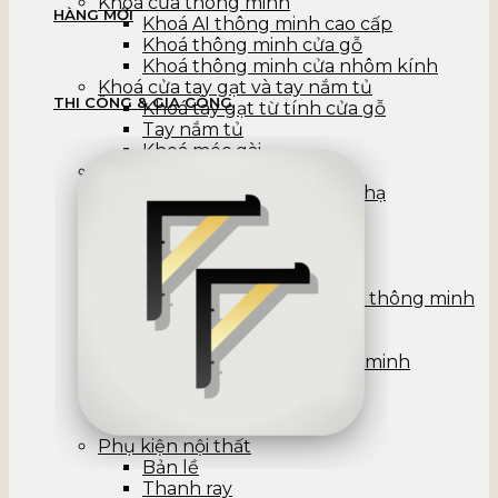
Khoá cửa thông minh
HÀNG MỚI
Khoá AI thông minh cao cấp
Khoá thông minh cửa gỗ
Khoá thông minh cửa nhôm kính
Khoá cửa tay gạt và tay nắm tủ
THI CÔNG & GIA CÔNG
Khoá tay gạt từ tính cửa gỗ
Tay nắm tủ
Khoá móc gài
Nội thất nhà bếp
Kệ chén & kệ gia vị nâng hạ
Bồn rửa chén
Vòi rửa chén
Khay & Kệ đựng đồ
Nội thất phòng ngủ
Giường nâng hạ gấp gọn thông minh
Nội thất nhà tắm
Vòi sen
Bồn cầu cảm ứng thông minh
Bộ tủ gương Lavabo
Vòi nước
Thiết bị nước khác
Phụ kiện nội thất
Bản lề
Thanh ray