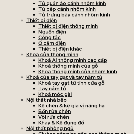
Tủ quần áo cánh nhôm kính
Tủ bếp cánh nhôm kính
Tủ trưng bày cánh nhôm kính
Thiết bị điện
Thiết bị điện thông minh
Nguồn điện
Công tắc
Ổ cắm điện
Thiết bị điện khác
Khoá cửa thông minh
Khoá AI thông minh cao cấp
Khoá thông minh cửa gỗ
Khoá thông minh cửa nhôm kính
Khoá cửa tay gạt và tay nắm tủ
Khoá tay gạt từ tính cửa gỗ
Tay nắm tủ
Khoá móc gài
Nội thất nhà bếp
Kệ chén & kệ gia vị nâng hạ
Bồn rửa chén
Vòi rửa chén
Khay & Kệ đựng đồ
Nội thất phòng ngủ