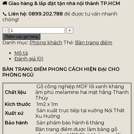
🚚
Giao hàng & lắp đặt tận nhà nội thành TP.HCM
📞
Liên hệ: 0899.202.788
để được tư vấn nhanh
chóng!
Bàn
trang
Thêm vào giỏ hàng
điểm
Danh mục:
Phòng khách
Thẻ:
Bàn trang điểm
phong
cách
Mô tả
hiện
Đánh giá (0)
đại
BÀN TRANG ĐIỂM PHONG CÁCH HIỆN ĐẠI CHO
cho
PHÒNG NGỦ
phòng
ngủ
số
Gỗ công nghiệp MDF lõi xanh kháng
Chất liệu
lượng
ẩm phủ melamine hai mặt hãng Thanh
Thùy
Kích thước
1m2 x 1m
Sản xuất trực tiếp tại xưởng Nội Thất
Xuất xứ
Xu Hướng
Bảo hành
Sản phẩm bảo hành 6 tháng
Bàn trang điểm được làm bằng gỗ