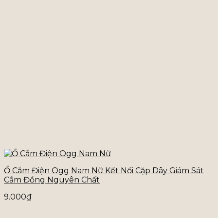
Ổ Cắm Điện Ogg Nam Nữ Kết Nối Cặp Dây Giám Sát
Cắm Đồng Nguyên Chất
9.000
₫