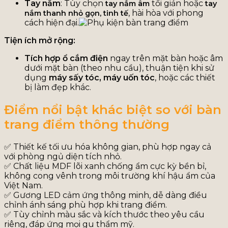
Tay nắm
:
Tùy chọn
tối giản hoặc
tay nắm âm
tay
, hài hòa với phong
nắm thanh nhỏ gọn, tinh tế
cách hiện đại.
Tiện ích mở rộng:
Tích hợp ổ cắm điện
ngay trên mặt bàn hoặc âm
dưới mặt bàn (theo nhu cầu), thuận tiện khi sử
dụng
máy sấy tóc, máy uốn tóc
, hoặc các thiết
bị làm đẹp khác.
Điểm nổi bật khác biệt so với bàn
trang điểm thông thường
✅ Thiết kế tối ưu hóa không gian, phù hợp ngay cả
với phòng ngủ diện tích nhỏ.
✅ Chất liệu MDF lõi xanh chống ẩm cực kỳ bền bỉ,
không cong vênh trong môi trường khí hậu ẩm của
Việt Nam.
✅ Gương LED cảm ứng thông minh, dễ dàng điều
chỉnh ánh sáng phù hợp khi trang điểm.
✅ Tùy chỉnh màu sắc và kích thước theo yêu cầu
riêng, đáp ứng mọi gu thẩm mỹ.