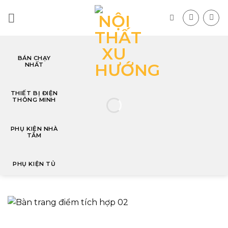
Skip
to
content
BÁN CHẠY
NHẤT
T
THIẾT BỊ ĐIỆN
THÔNG MINH
PHỤ KIỆN NHÀ
TẮM
PHỤ KIỆN TỦ