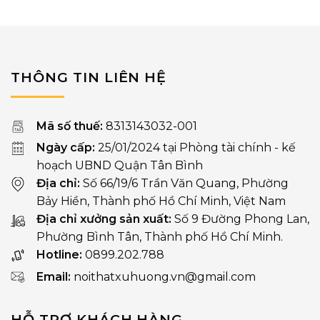
15.000₫
THÔNG TIN LIÊN HỆ
Mã số thuế:
8313143032-001
Ngày cấp:
25/01/2024 tại Phòng tài chính - kế
hoạch UBND Quận Tân Bình
Địa chỉ:
Số 66/19/6 Trần Văn Quang, Phường
Bảy Hiền, Thành phố Hồ Chí Minh, Việt Nam
Địa chỉ xưởng sản xuất:
Số 9 Đường Phong Lan,
Phường Bình Tân, Thành phố Hồ Chí Minh.
Hotline:
0899.202.788
Email:
noithatxuhuong.vn@gmail.com
HỖ TRỢ KHÁCH HÀNG