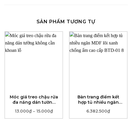
SẢN PHẨM TƯƠNG TỰ
Móc giá treo chậu rửa
Bàn trang điểm kết
đa năng dán tường
hợp tủ nhiều ngăn
không cần khoan lỗ
MDF lõi xanh chống
13.000
₫
15.000
₫
Khoảng
6.382.500
₫
–
ẩm cao cấp BTD-01
giá:
từ
13.000₫
đến