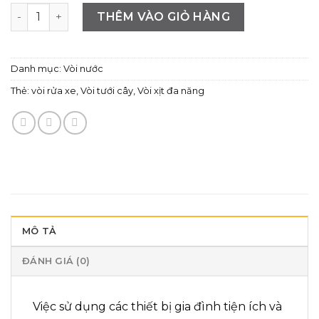
Vòi xịt đa năng, thân bằng hợp kim nhôm cao cấp số lượn
THÊM VÀO GIỎ HÀNG
Danh mục:
Vòi nước
Thẻ:
vòi rửa xe
,
Vòi tưới cây
,
Vòi xịt đa năng
MÔ TẢ
ĐÁNH GIÁ (0)
Việc sử dụng các thiết bị gia đình tiện ích và