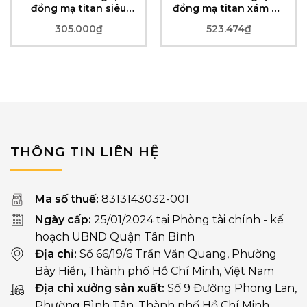
đồng mạ titan siêu
đồng mạ titan xám đa
bền và tiết kiệm nước
năng xoay 360 độ,
305.000
₫
523.474
₫
siêu bền và tiết kiệm
nước
THÔNG TIN LIÊN HỆ
Mã số thuế:
8313143032-001
Ngày cấp:
25/01/2024 tại Phòng tài chính - kế
hoạch UBND Quận Tân Bình
Địa chỉ:
Số 66/19/6 Trần Văn Quang, Phường
Bảy Hiền, Thành phố Hồ Chí Minh, Việt Nam
Địa chỉ xưởng sản xuất:
Số 9 Đường Phong Lan,
Phường Bình Tân, Thành phố Hồ Chí Minh.