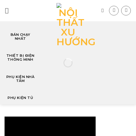
Skip
to
content
BÁN CHẠY
NHẤT
T
THIẾT BỊ ĐIỆN
THÔNG MINH
PHỤ KIỆN NHÀ
TẮM
PHỤ KIỆN TỦ