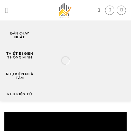
Skip
to
content
BÁN CHẠY
NHẤT
T
THIẾT BỊ ĐIỆN
THÔNG MINH
PHỤ KIỆN NHÀ
TẮM
PHỤ KIỆN TỦ