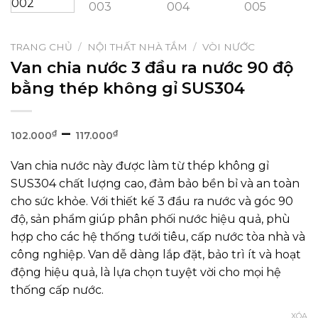
TRANG CHỦ
/
NỘI THẤT NHÀ TẮM
/
VÒI NƯỚC
Van chia nước 3 đầu ra nước 90 độ
bằng thép không gỉ SUS304
–
Khoảng
₫
₫
102.000
117.000
giá:
Van chia nước này được làm từ thép không gỉ
từ
SUS304 chất lượng cao, đảm bảo bền bỉ và an toàn
102.000₫
cho sức khỏe. Với thiết kế 3 đầu ra nước và góc 90
đến
độ, sản phẩm giúp phân phối nước hiệu quả, phù
117.000₫
hợp cho các hệ thống tưới tiêu, cấp nước tòa nhà và
công nghiệp. Van dễ dàng lắp đặt, bảo trì ít và hoạt
động hiệu quả, là lựa chọn tuyệt vời cho mọi hệ
thống cấp nước.
XÓA