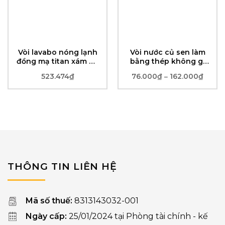
Vòi lavabo nóng lạnh
Vòi nước củ sen làm
đồng mạ titan xám đa
bằng thép không gỉ
năng xoay 360 độ,
SUS304
523.474
₫
76.000
₫
162.000
₫
–
Khoả
siêu bền và tiết kiệm
giá:
nước
từ
76.00
đến
162.0
THÔNG TIN LIÊN HỆ
Mã số thuế:
8313143032-001
Ngày cấp:
25/01/2024 tại Phòng tài chính - kế