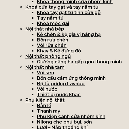
Khoá thông minh cửa nhôm kính
Khoá cửa tay gạt và tay nắm tủ
Khoá tay gạt từ tính cửa gỗ
Tay nắm tủ
Khoá móc gài
Nội thất nhà bếp
Kệ chén & kệ gia vị nâng hạ
Bồn rửa chén
Vòi rửa chén
Khay & Kệ đựng đồ
Nội thất phòng ngủ
Giường nâng hạ gấp gọn thông minh
Nội thất nhà tắm
Vòi sen
Bồn cầu cảm ứng thông minh
Bộ tủ gương Lavabo
Vòi nước
Thiết bị nước khác
Phụ kiện nội thất
Bản lề
Thanh ray
Phụ kiện cánh cửa nhôm kính
Nilong che phủ bụi, sơn
Lưới – Nắp thoáng khí