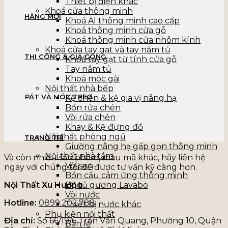
Thiết bị điện khác
Khoá cửa thông minh
HÀNG MỚI
Khoá AI thông minh cao cấp
Khoá thông minh cửa gỗ
Khoá thông minh cửa nhôm kính
Khoá cửa tay gạt và tay nắm tủ
THI CÔNG & GIA CÔNG
Khoá tay gạt từ tính cửa gỗ
Tay nắm tủ
Khoá móc gài
Nội thất nhà bếp
PÁT VÀ MÓC TREO
Kệ chén & kệ gia vị nâng hạ
Bồn rửa chén
Vòi rửa chén
Khay & Kệ đựng đồ
Nội thất phòng ngủ
TRANG TRÍ
Giường nâng hạ gấp gọn thông minh
Nội thất nhà tắm
Và còn nhiều sản phẩm, mẫu mã khác, hãy liên hệ
Vòi sen
ngay với chúng tôi để được tư vấn kỹ càng hơn.
Bồn cầu cảm ứng thông minh
Nội Thất Xu Hướng
Bộ tủ gương Lavabo
Vòi nước
Hotline:
0899.202.788
Thiết bị nước khác
Phụ kiện nội thất
Địa chỉ:
Số 66/19/6 Trần Văn Quang, Phường 10, Quận
Bản lề