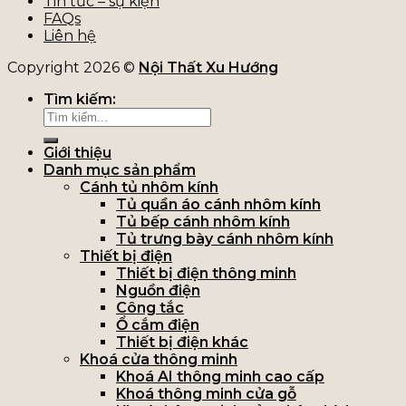
Tin tức – sự kiện
FAQs
Liên hệ
Copyright 2026 ©
Nội Thất Xu Hướng
Tìm kiếm:
Giới thiệu
Danh mục sản phẩm
Cánh tủ nhôm kính
Tủ quần áo cánh nhôm kính
Tủ bếp cánh nhôm kính
Tủ trưng bày cánh nhôm kính
Thiết bị điện
Thiết bị điện thông minh
Nguồn điện
Công tắc
Ổ cắm điện
Thiết bị điện khác
Khoá cửa thông minh
Khoá AI thông minh cao cấp
Khoá thông minh cửa gỗ