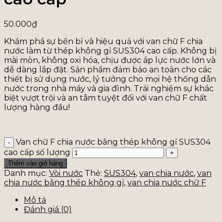
50.000
₫
Khám phá sự bền bỉ và hiệu quả với van chữ F chia
nước làm từ thép không gỉ SUS304 cao cấp. Không bị
mài mòn, không oxi hóa, chịu được áp lực nước lớn và
dễ dàng lắp đặt. Sản phẩm đảm bảo an toàn cho các
thiết bị sử dụng nước, lý tưởng cho mọi hệ thống dẫn
nước trong nhà máy và gia đình. Trải nghiệm sự khác
biệt vượt trội và an tâm tuyệt đối với van chữ F chất
lượng hàng đầu!
Van chữ F chia nước bằng thép không gỉ SUS304
cao cấp số lượng
Thêm vào giỏ hàng
Danh mục:
Vòi nước
Thẻ:
SUS304
,
van chia nước
,
van
chia nước bằng thép không gỉ
,
van chia nước chữ F
Mô tả
Đánh giá (0)