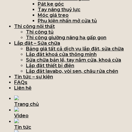
Pát ke góc
Tay nâng thuỷ lực
Móc giá treo
Phụ kiện nhấn mở cửa tủ
Thi công nội thất
Thi công tủ
Thi công giường nâng hạ gấp gọn
Lắp đặt – Sửa chữa
Bảng giá tất cả dịch vụ lắp đặt, sửa chữa
Lắp đặt khoá cửa thông minh
Sửa chữa bản lề, tay nắm cửa, khoá cửa
Lắp đặt thiết bị điện
Lắp đặt lavabo, vòi sen, chậu rửa chén
Tin tức – sự kiện
FAQs
Liên hệ
Trang chủ
Video
Tin tức