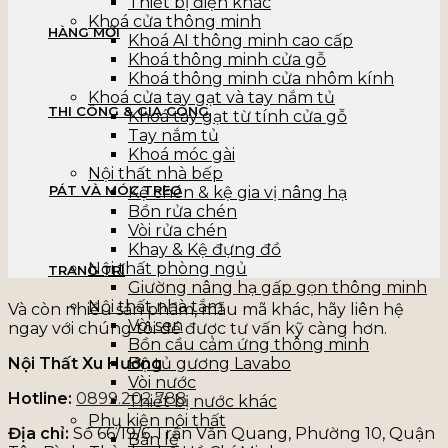
Thiết bị điện khác
Khoá cửa thông minh
HÀNG MỚI
Khoá AI thông minh cao cấp
Khoá thông minh cửa gỗ
Khoá thông minh cửa nhôm kính
Khoá cửa tay gạt và tay nắm tủ
THI CÔNG & GIA CÔNG
Khoá tay gạt từ tính cửa gỗ
Tay nắm tủ
Khoá móc gài
Nội thất nhà bếp
PÁT VÀ MÓC TREO
Kệ chén & kệ gia vị nâng hạ
Bồn rửa chén
Vòi rửa chén
Khay & Kệ đựng đồ
Nội thất phòng ngủ
TRANG TRÍ
Giường nâng hạ gấp gọn thông minh
Nội thất nhà tắm
Và còn nhiều sản phẩm, mẫu mã khác, hãy liên hệ
Vòi sen
ngay với chúng tôi để được tư vấn kỹ càng hơn.
Bồn cầu cảm ứng thông minh
Nội Thất Xu Hướng
Bộ tủ gương Lavabo
Vòi nước
Hotline:
0899.202.788
Thiết bị nước khác
Phụ kiện nội thất
Địa chỉ:
Số 66/19/6 Trần Văn Quang, Phường 10, Quận
Bản lề