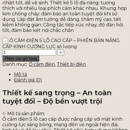
nhiệt tốt, dễ vệ sinh. Thiết kế 5 lỗ đa năng: tương
thích với nhiều loại phích cắm khác nhau. Khung hợp
kim chống cháy: đảm bảo an toàn tuyệt đối khi sử
dụng. Lắp đặt âm tường dễ dàng, thẩm mỹ cao, tiết
kiệm không gian. Công tắc tiếp xúc nhạy, độ đàn hồi
tốt, đảm bảo kết nối chắc chắn.
Ổ CẮM ĐIỆN 5 LỖ CAO CẤP – PHIÊN BẢN NÂNG
CẤP KÍNH CƯỜNG LỰC số lượng
Thêm vào giỏ hàng
Danh mục:
Ổ cắm điện
,
Thiết bị điện
Mô tả
Đánh giá (0)
Thiết kế sang trọng – An toàn
tuyệt đối – Độ bền vượt trội
✨
Mô tả sản phẩm:
Ổ cắm điện 5 lỗ cao cấp được nâng cấp với mặt kính
cường lực sáng bóng, mang đến vẻ ngoài hiện đại,