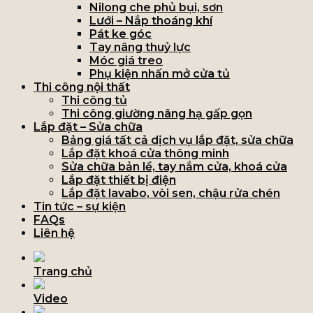
Nilong che phủ bụi, sơn
Lưới – Nắp thoáng khí
Pát ke góc
Tay nâng thuỷ lực
Móc giá treo
Phụ kiện nhấn mở cửa tủ
Thi công nội thất
Thi công tủ
Thi công giường nâng hạ gấp gọn
Lắp đặt – Sửa chữa
Bảng giá tất cả dịch vụ lắp đặt, sửa chữa
Lắp đặt khoá cửa thông minh
Sửa chữa bản lề, tay nắm cửa, khoá cửa
Lắp đặt thiết bị điện
Lắp đặt lavabo, vòi sen, chậu rửa chén
Tin tức – sự kiện
FAQs
Liên hệ
Trang chủ
Video