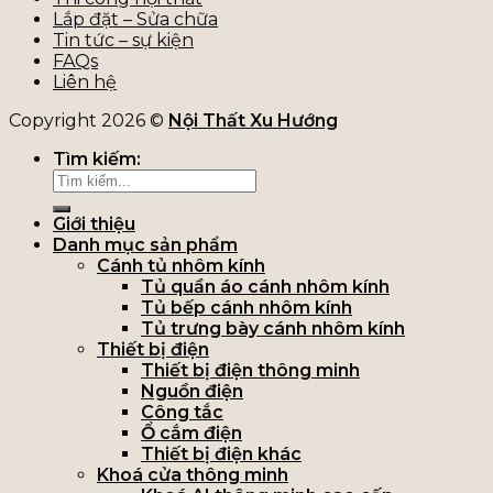
Lắp đặt – Sửa chữa
Tin tức – sự kiện
FAQs
Liên hệ
Copyright 2026 ©
Nội Thất Xu Hướng
Tìm kiếm:
Giới thiệu
Danh mục sản phẩm
Cánh tủ nhôm kính
Tủ quần áo cánh nhôm kính
Tủ bếp cánh nhôm kính
Tủ trưng bày cánh nhôm kính
Thiết bị điện
Thiết bị điện thông minh
Nguồn điện
Công tắc
Ổ cắm điện
Thiết bị điện khác
Khoá cửa thông minh