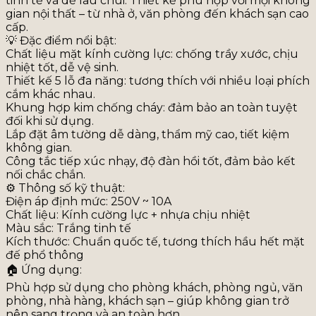
tinh tế và dễ lau chùi. Thiết kế phù hợp với mọi không
gian nội thất – từ nhà ở, văn phòng đến khách sạn cao
cấp.
💡
Đặc điểm nổi bật:
Chất liệu mặt kính cường lực: chống trầy xước, chịu
nhiệt tốt, dễ vệ sinh.
Thiết kế 5 lỗ đa năng: tương thích với nhiều loại phích
cắm khác nhau.
Khung hợp kim chống cháy: đảm bảo an toàn tuyệt
đối khi sử dụng.
Lắp đặt âm tường dễ dàng, thẩm mỹ cao, tiết kiệm
không gian.
Công tắc tiếp xúc nhạy, độ đàn hồi tốt, đảm bảo kết
nối chắc chắn.
⚙️
Thông số kỹ thuật:
Điện áp định mức: 250V ~ 10A
Chất liệu: Kính cường lực + nhựa chịu nhiệt
Màu sắc: Trắng tinh tế
Kích thước: Chuẩn quốc tế, tương thích hầu hết mặt
đế phổ thông
🏠
Ứng dụng:
Phù hợp sử dụng cho phòng khách, phòng ngủ, văn
phòng, nhà hàng, khách sạn – giúp không gian trở
nên sang trọng và an toàn hơn.