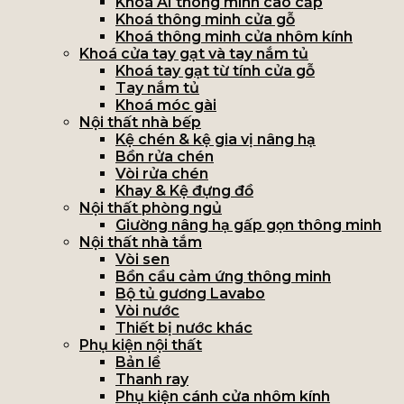
Khoá AI thông minh cao cấp
Khoá thông minh cửa gỗ
Khoá thông minh cửa nhôm kính
Khoá cửa tay gạt và tay nắm tủ
Khoá tay gạt từ tính cửa gỗ
Tay nắm tủ
Khoá móc gài
Nội thất nhà bếp
Kệ chén & kệ gia vị nâng hạ
Bồn rửa chén
Vòi rửa chén
Khay & Kệ đựng đồ
Nội thất phòng ngủ
Giường nâng hạ gấp gọn thông minh
Nội thất nhà tắm
Vòi sen
Bồn cầu cảm ứng thông minh
Bộ tủ gương Lavabo
Vòi nước
Thiết bị nước khác
Phụ kiện nội thất
Bản lề
Thanh ray
Phụ kiện cánh cửa nhôm kính