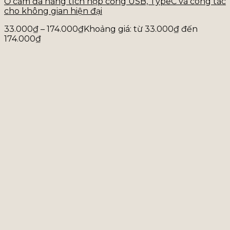
Ổ cắm đa năng tích hợp cổng USB, TypeC và công tắc
cho không gian hiện đại
33.000
₫
–
174.000
₫
Khoảng giá: từ 33.000₫ đến
174.000₫