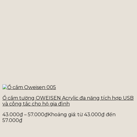
Ổ cắm tường OWEISEN Acrylic đa năng tích hợp USB
và công tắc cho hộ gia đình
43.000
₫
–
57.000
₫
Khoảng giá: từ 43.000₫ đến
57.000₫