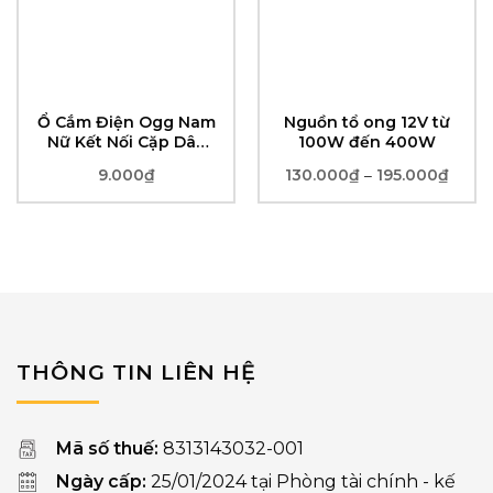
Ổ Cắm Điện Ogg Nam
Nguồn tổ ong 12V từ
Nữ Kết Nối Cặp Dây
100W đến 400W
Giám Sát Cắm Đồng
9.000
₫
130.000
₫
195.000
₫
Khoả
–
Nguyên Chất
giá:
từ
130.0
đến
195.0
THÔNG TIN LIÊN HỆ
Mã số thuế:
8313143032-001
Ngày cấp:
25/01/2024 tại Phòng tài chính - kế