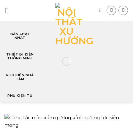
Skip
to
content
BÁN CHẠY
NHẤT
T
THIẾT BỊ ĐIỆN
THÔNG MINH
PHỤ KIỆN NHÀ
TẮM
PHỤ KIỆN TỦ