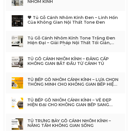
NHÔM KÍNH
🖤 Tủ Gỗ Cánh Nhôm Kính Đen – Linh Hồn
Của Không Gian Nội Thất Tone Đen
Tủ Gỗ Cánh Nhôm Kính Tone Trắng Đen
Hiện Đại – Giải Pháp Nội Thất Tối Giản,
Sang TrọngTủ Gỗ Cánh Nhôm Kính Tone
Trắng Đen Hiện Đại – Giải Pháp Nội Thất
Tối Giản, Sang Trọng
TỦ GỖ CÁNH NHÔM KÍNH – ĐẲNG CẤP
KHÔNG GIAN BẮT ĐẦU TỪ CÁNH TỦ
TỦ BẾP GỖ NHÔM CÁNH KÍNH – LỰA CHỌN
THÔNG MINH CHO KHÔNG GIAN BẾP HIỆN
ĐẠI
TỦ BẾP GỖ NHÔM CÁNH KÍNH – VẺ ĐẸP
HIỆN ĐẠI CHO KHÔNG GIAN BẾP SANG
TRỌNG
TỦ TRƯNG BÀY GỖ CÁNH NHÔM KÍNH –
NÂNG TẦM KHÔNG GIAN SỐNG