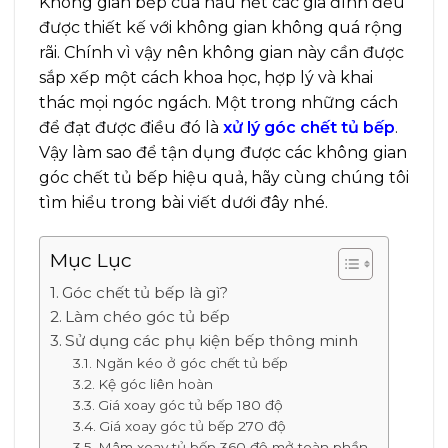
Không gian bếp của hầu hết các gia đình đều
được thiết kế với không gian không quá rộng
rãi. Chính vì vậy nên không gian này cần được
sắp xếp một cách khoa học, hợp lý và khai
thác mọi ngóc ngách. Một trong những cách
để đạt được điều đó là
xử lý góc chết tủ bếp
.
Vậy làm sao để tận dụng được các không gian
góc chết tủ bếp hiệu quả, hãy cùng chúng tôi
tìm hiểu trong bài viết dưới đây nhé.
Mục Lục
Góc chết tủ bếp là gì?
Làm chéo góc tủ bếp
Sử dụng các phụ kiện bếp thông minh
Ngăn kéo ở góc chết tủ bếp
Kệ góc liên hoàn
Giá xoay góc tủ bếp 180 độ
Giá xoay góc tủ bếp 270 độ
Mâm xoay tủ bếp 360 độ mở toàn phần