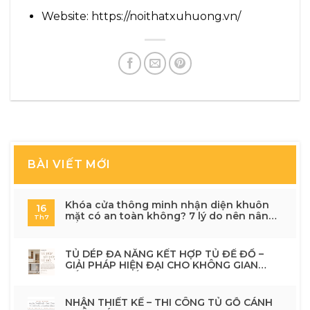
Website: https://noithatxuhuong.vn/
BÀI VIẾT MỚI
Khóa cửa thông minh nhận diện khuôn
16
mặt có an toàn không? 7 lý do nên nâng
Th7
cấp cho ngôi nhà hiện đại
TỦ DÉP ĐA NĂNG KẾT HỢP TỦ ĐỂ ĐỒ –
GIẢI PHÁP HIỆN ĐẠI CHO KHÔNG GIAN
SỐNG TINH TẾ
NHẬN THIẾT KẾ – THI CÔNG TỦ GỖ CÁNH