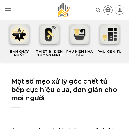
Skip
to
content
N TỦ
HÀNG MỚI
THI CÔNG & GIA
PÁT VÀ MÓC
TRANG TRÍ
CÔNG
TREO
Một số mẹo xử lý góc chết tủ
bếp cực hiệu quả, đơn giản cho
mọi người