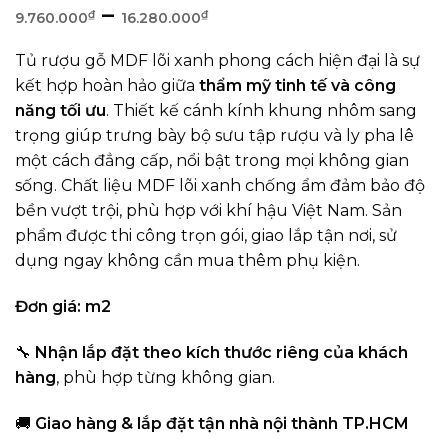
Khoảng
–
₫
₫
9.760.000
16.280.000
giá:
Tủ rượu gỗ MDF lõi xanh phong cách hiện đại là sự
từ
kết hợp hoàn hảo giữa
thẩm mỹ tinh tế và công
9.760.000₫
năng tối ưu
. Thiết kế cánh kính khung nhôm sang
đến
trọng giúp trưng bày bộ sưu tập rượu và ly pha lê
16.280.000₫
một cách đẳng cấp, nổi bật trong mọi không gian
sống. Chất liệu MDF lõi xanh chống ẩm đảm bảo độ
bền vượt trội, phù hợp với khí hậu Việt Nam. Sản
phẩm được thi công trọn gói, giao lắp tận nơi, sử
dụng ngay không cần mua thêm phụ kiện.
Đơn giá: m2
🔧
Nhận lắp đặt theo kích thước riêng của khách
hàng
, phù hợp từng không gian.
🚚
Giao hàng & lắp đặt tận nhà nội thành TP.HCM