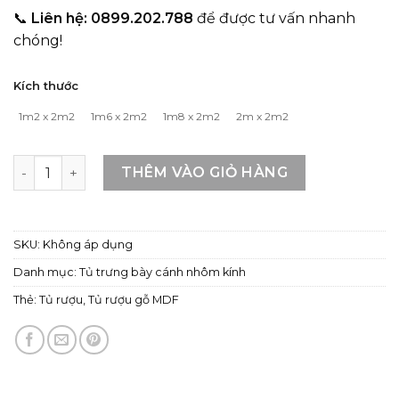
📞
Liên hệ: 0899.202.788
để được tư vấn nhanh
chóng!
Kích thước
1m2 x 2m2
1m6 x 2m2
1m8 x 2m2
2m x 2m2
Tủ rượu gỗ MDF phong cách hiện đại số lượng
THÊM VÀO GIỎ HÀNG
SKU:
Không áp dụng
Danh mục:
Tủ trưng bày cánh nhôm kính
Thẻ:
Tủ rượu
,
Tủ rượu gỗ MDF