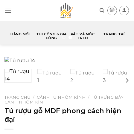
Skip
to
content
Ủ
HÀNG MỚI
THI CÔNG & GIA
PÁT VÀ MÓC
TRANG TRÍ
CÔNG
TREO
TRANG CHỦ
/
CÁNH TỦ NHÔM KÍNH
/
TỦ TRƯNG BÀY
CÁNH NHÔM KÍNH
Tủ rượu gỗ MDF phong cách hiện
đại