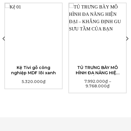
Kệ Tivi gỗ công
TỦ TRƯNG BÀY MÔ
nghiệp MDF lõi xanh
HÌNH ĐA NĂNG HIỆN
ĐẠI – KHẲNG ĐỊNH GU
7.992.000
₫
5.320.000
₫
–
SƯU TẦM CỦA BẠN
9.768.000
₫
Khoảng
giá:
từ
7.992.000
đến
9.768.000