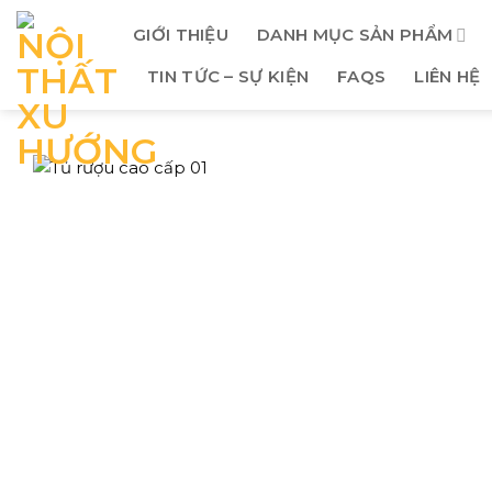
Skip
GIỚI THIỆU
DANH MỤC SẢN PHẨM
to
content
TIN TỨC – SỰ KIỆN
FAQS
LIÊN HỆ