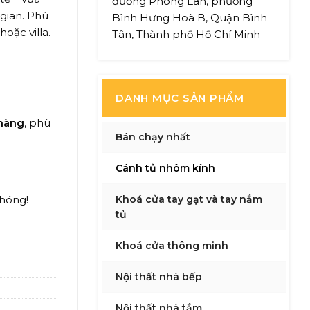
đường Phong Lan, phường
gian. Phù
Bình Hưng Hoà B, Quận Bình
oặc villa.
Tân, Thành phố Hồ Chí Minh
DANH MỤC SẢN PHẨM
 hàng
, phù
Bán chạy nhất
Cánh tủ nhôm kính
Khoá cửa tay gạt và tay nắm
hóng!
tủ
ố lượng
Khoá cửa thông minh
Nội thất nhà bếp
Nội thất nhà tắm