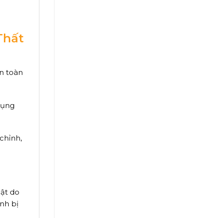
Thất
n toàn
dụng
chỉnh,
uật do
ính bị