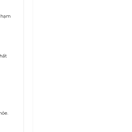
 chạm
hất
hỏe.