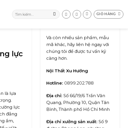
Tìm
GIỎ HÀNG
kiếm:
Và còn nhiều sản phẩm, mẫu
mã khác, hãy liên hệ ngay với
chúng tôi để được tư vấn kỹ
ng lực
càng hơn.
Nội Thất Xu Hướng
Hotline:
0899.202.788
n là lựa
Địa chỉ:
Số 66/19/6 Trần Văn
trọng.
Quang, Phường 10, Quận Tân
 cường lực
Bình, Thành phố Hồ Chí Minh
ách đẳng
ng ẩm,
Địa chỉ xưởng sản xuất:
Số 9
tế – vừa