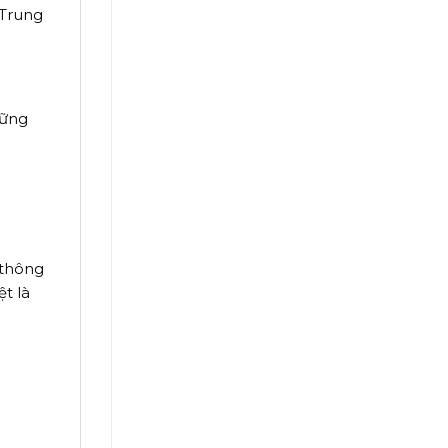
 Trung
hững
 thông
t là