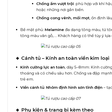
Chống ẩm vượt trội
: phù hợp với khí h
hoặc những nơi gần biển.
Chống cong vênh, mối mọt
, ổn định lâ
Bề mặt phủ:
Melamine
đa dạng tông màu, từ tô
tông màu vân gỗ,…. Khách hàng có thể tùy ý lự
🔹 Cánh tủ – Kính an toàn viền kim loại
Kính cường lực an toàn
, dày 5–8mm: Kính cường 
thoáng và có chiều sâu hơn. Chống va đập mạnh 
trẻ em.
Viền cánh tủ
:
Nhôm định hình sơn tĩnh điện
– tạ
🔹 Phụ kiện & trang bị kèm theo