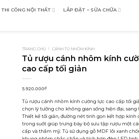
THI CÔNG NỘI THẤT
LẮP ĐẶT – SỬA CHỮA
TRANG CHỦ
/
CÁNH TỦ NHÔM KÍNH
Tủ rượu cánh nhôm kính cườ
cao cấp tối giản
5.920.000
₫
Tủ rượu cánh nhôm kính cường lực cao cấp tối giả
chọn lý tưởng cho không gian sống hiện đại, sang 
Thiết kế tối giản, đường nét tinh gọn kết hợp kính
trong suốt giúp trưng bày bộ sưu tập rượu một c
cấp và thẩm mỹ. Tủ sử dụng gỗ MDF lõi xanh chố
khung nhôm chắc chắn và tích hợp đèn LED tinh 