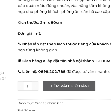
bảo quản rượu đúng chuẩn, vừa nâng tầm không 
hợp cho phòng khách, phòng ăn, căn hộ cao cấp h
Kích thước: 2m x 80cm
Đơn giá: m2
🔧
Nhận lắp đặt theo kích thước riêng của khách
hợp từng không gian.
🚚
Giao hàng & lắp đặt tận nhà nội thành TP.HCM
📞
Liên hệ: 0899.202.788
để được tư vấn nhanh c
Tủ rượu cánh nhôm kính cường lực cao cấp tối giản s
THÊM VÀO GIỎ HÀNG
Danh mục:
Cánh tủ nhôm kính
Thẻ:
Tủ rượu