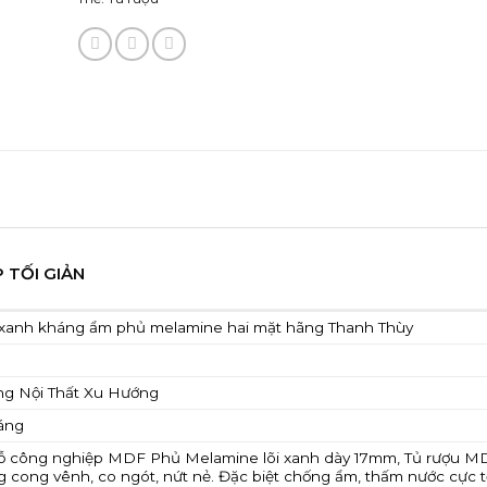
 TỐI GIẢN
xanh kháng ẩm phủ melamine hai mặt hãng Thanh Thùy
ởng Nội Thất Xu Hướng
áng
ỗ công nghiệp MDF Phủ Melamine lõi xanh dày 17mm, Tủ rượu M
 cong vênh, co ngót, nứt nẻ. Đặc biệt chống ẩm, thấm nước cực t