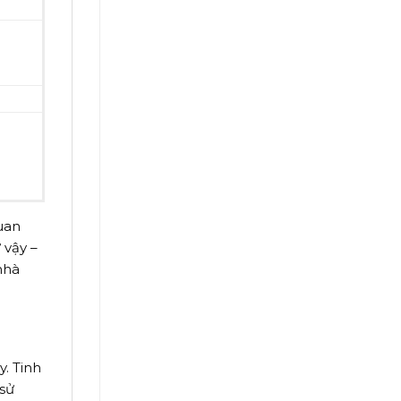
uan
 vậy –
nhà
y. Tinh
 sử