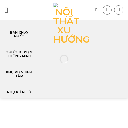
Skip
to
content
BÁN CHẠY
NHẤT
T
THIẾT BỊ ĐIỆN
THÔNG MINH
PHỤ KIỆN NHÀ
TẮM
PHỤ KIỆN TỦ