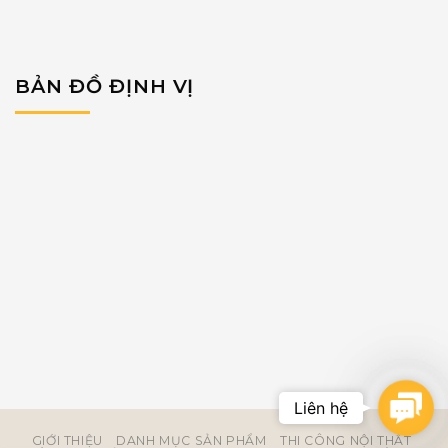
BẢN ĐỒ ĐỊNH VỊ
Conta
GIỚI THIỆU
DANH MỤC SẢN PHẨM
THI CÔNG NỘI THẤT