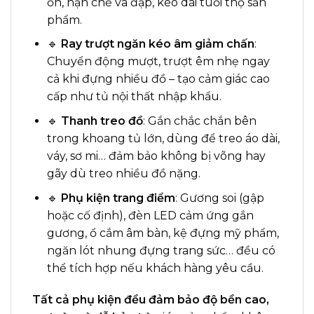
ồn, hạn chế va đập, kéo dài tuổi thọ sản
phẩm.
🔹
Ray trượt ngăn kéo âm giảm chấn
:
Chuyển động mượt, trượt êm nhẹ ngay
cả khi đựng nhiều đồ – tạo cảm giác cao
cấp như tủ nội thất nhập khẩu.
🔹
Thanh treo đồ
: Gắn chắc chắn bên
trong khoang tủ lớn, dùng để treo áo dài,
váy, sơ mi… đảm bảo không bị võng hay
gãy dù treo nhiều đồ nặng.
🔹
Phụ kiện trang điểm
: Gương soi (gập
hoặc cố định), đèn LED cảm ứng gắn
gương, ổ cắm âm bàn, kệ đựng mỹ phẩm,
ngăn lót nhung đựng trang sức… đều có
thể tích hợp nếu khách hàng yêu cầu.
Tất cả phụ kiện đều đảm bảo độ bền cao,