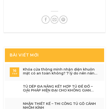
BÀI VIẾT MỚI
Khóa cửa thông minh nhận diện khuôn
16
mặt có an toàn không? 7 lý do nên nâng
Th7
cấp cho ngôi nhà hiện đại
TỦ DÉP ĐA NĂNG KẾT HỢP TỦ ĐỂ ĐỒ –
GIẢI PHÁP HIỆN ĐẠI CHO KHÔNG GIAN
SỐNG TINH TẾ
NHẬN THIẾT KẾ – THI CÔNG TỦ GỖ CÁNH
NHÔM KÍNH