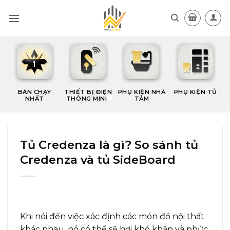
Skip
to
content
BÁN CHẠY
THIẾT BỊ ĐIỆN
PHỤ KIỆN NHÀ
PHỤ KIỆN TỦ
NHẤT
THÔNG MINH
TẮM
Tủ Credenza là gì? So sánh tủ
Credenza và tủ SideBoard
Khi nói đến việc xác định các món đồ nội thất
khác nhau, nó có thể sẽ hơi khó khăn và phức