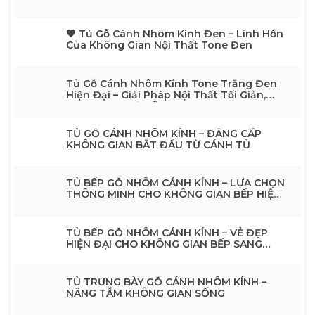
🖤 Tủ Gỗ Cánh Nhôm Kính Đen – Linh Hồn
Của Không Gian Nội Thất Tone Đen
Tủ Gỗ Cánh Nhôm Kính Tone Trắng Đen
Hiện Đại – Giải Pháp Nội Thất Tối Giản,
Sang TrọngTủ Gỗ Cánh Nhôm Kính Tone
Trắng Đen Hiện Đại – Giải Pháp Nội Thất
Tối Giản, Sang Trọng
TỦ GỖ CÁNH NHÔM KÍNH – ĐẲNG CẤP
KHÔNG GIAN BẮT ĐẦU TỪ CÁNH TỦ
TỦ BẾP GỖ NHÔM CÁNH KÍNH – LỰA CHỌN
THÔNG MINH CHO KHÔNG GIAN BẾP HIỆN
ĐẠI
TỦ BẾP GỖ NHÔM CÁNH KÍNH – VẺ ĐẸP
HIỆN ĐẠI CHO KHÔNG GIAN BẾP SANG
TRỌNG
TỦ TRƯNG BÀY GỖ CÁNH NHÔM KÍNH –
NÂNG TẦM KHÔNG GIAN SỐNG