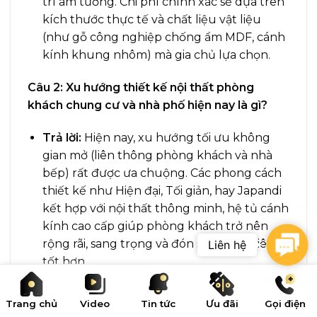
trí âm tường. Chi phí chính xác sẽ dựa trên
kích thước thực tế và chất liệu vật liệu
(như gỗ công nghiệp chống ẩm MDF, cánh
kính khung nhôm) mà gia chủ lựa chọn.
Câu 2: Xu hướng thiết kế nội thất phòng
khách chung cư và nhà phố hiện nay là gì?
Trả lời:
Hiện nay, xu hướng tối ưu không
gian mở (liên thông phòng khách và nhà
bếp) rất được ưa chuộng. Các phong cách
thiết kế như Hiện đại, Tối giản, hay Japandi
kết hợp với nội thất thông minh, hệ tủ cánh
kính cao cấp giúp phòng khách trở nên
Cont
rộng rãi, sang trọng và đón sáng tự nhiên
tốt hơn.
Câu 3: Nội Thất Xu Hướng có xưởng sản xuất
Trang chủ
Video
Tin tức
Ưu đãi
Gọi điện
trực tiếp nội thất phòng khách không?