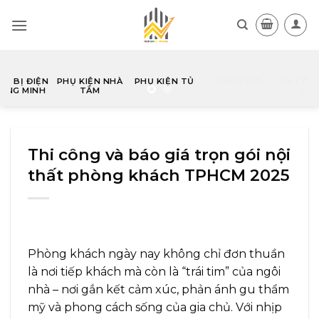
Skip
to
content
Ủ
HÀNG MỚI
THI CÔNG & GIA
PÁT VÀ MÓC
TRANG TRÍ
CÔNG
TREO
Thi công và báo giá trọn gói nội
thất phòng khách TPHCM 2025
Phòng khách ngày nay không chỉ đơn thuần
là nơi tiếp khách mà còn là “trái tim” của ngôi
nhà – nơi gắn kết cảm xúc, phản ánh gu thẩm
mỹ và phong cách sống của gia chủ. Với nhịp