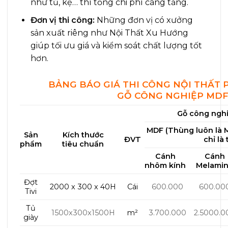
như tủ, kệ… thì tổng chi phí càng tăng.
Đơn vị thi công:
Những đơn vị có xưởng
sản xuất riêng như Nội Thất Xu Hướng
giúp tối ưu giá và kiểm soát chất lượng tốt
hơn.
BẢNG BÁO GIÁ THI CÔNG NỘI THẤT
GỖ CÔNG NGHIỆP MD
Gỗ công ngh
MDF (Thùng luôn là M
Sản
Kích thước
ĐVT
chỉ là
phẩm
tiêu chuẩn
Cánh
Cánh
nhôm kính
Melami
Đợt
2000 x 300 x 40H
Cái
600.000
600.00
Tivi
Tủ
1500x300x1500H
m²
3.700.000
2.5000.0
giày