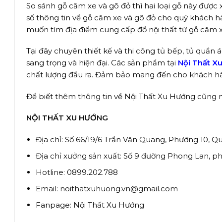
So sánh gỗ căm xe và gõ đỏ thì hai loại gỗ này được
số thông tin về gỗ căm xe và gõ đỏ cho quý khách h
muốn tìm địa điểm cung cấp đồ nội thất từ gỗ căm x
Tại đây chuyên thiết kế và thi công tủ bếp, tủ quần 
sang trọng và hiện đại. Các sản phẩm tại
Nội Thất X
chất lượng đầu ra. Đảm bảo mang đến cho khách hà
Để biết thêm thông tin về Nội Thất Xu Hướng cũng nh
NỘI THẤT XU HƯỚNG
Địa chỉ: Số 66/19/6 Trần Văn Quang, Phường 10, 
Địa chỉ xưởng sản xuất: Số 9 đường Phong Lan, 
Hotline: 0899.202.788
Email: noithatxuhuong.vn@gmail.com
Fanpage:
Nội Thất Xu Hướng