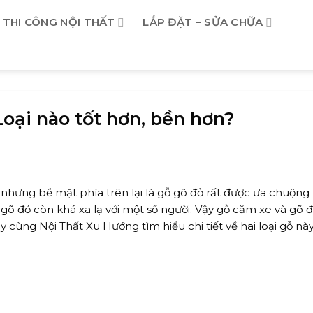
THI CÔNG NỘI THẤT
LẮP ĐẶT – SỬA CHỮA
oại nào tốt hơn, bền hơn?
hưng bề mặt phía trên lại là gỗ gõ đỏ rất được ưa chuộng
õ đỏ còn khá xa lạ với một số người. Vậy gỗ căm xe và gõ đỏ
ãy cùng Nội Thất Xu Hướng tìm hiểu chi tiết về hai loại gỗ nà