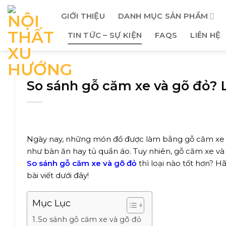
Skip
GIỚI THIỆU
DANH MỤC SẢN PHẨM
to
content
TIN TỨC – SỰ KIỆN
FAQS
LIÊN HỆ
So sánh gỗ căm xe và gõ đỏ? L
Ngày nay, những món đồ được làm bằng gỗ căm xe n
như bàn ăn hay tủ quần áo. Tuy nhiên, gỗ căm xe và g
So sánh gỗ căm xe và gõ đỏ
thì loại nào tốt hơn? H
bài viết dưới đây!
Mục Lục
So sánh gỗ căm xe và gõ đỏ