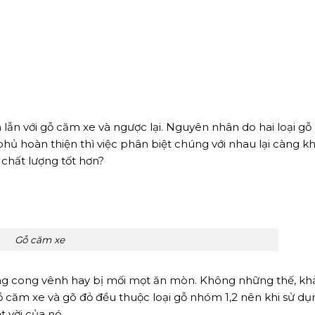
ẫn với gỗ căm xe và ngược lại. Nguyên nhân do hai loại gỗ
ủ hoàn thiện thì việc phân biệt chúng với nhau lại càng k
 chất lượng tốt hơn?
Gỗ căm xe
hông cong vênh hay bị mối mọt ăn mòn. Không những thế, k
Gỗ căm xe và gõ đỏ đều thuộc loại gỗ nhóm 1,2 nên khi sử dụ
 vời của nó.