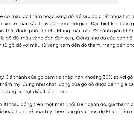
e có màu đỏ thẫm hoặc vàng đỏ. Về sau do chất nhựa tiết r
e có màu sắc thay đổi theo thời gian. Đặc biệt khi được g
 nội thất được phủ lớp PU. Mang màu nâu đỏ cánh gián kh
là gõ đỏ, màu vàng đen đan xen,. Giống như da của con hổ
làm từ gõ đỏ với màu từ vàng cam đến đỏ thẫm. Mang đến c
nay. Giá thành của gỗ căm xe thấp hơn khoảng 30% so với gõ 
h thẩm mỹ. Cũng như chất lượng của gõ đỏ được đánh giá ca
 hơn cũng là một điều hiển nhiên.
n 18 triệu đồng trên một mét khối. Bên cạnh đó, giá thành 
i hoặc hơn thế nữa, tùy theo loại gỗ và mức độ khan hiếm c