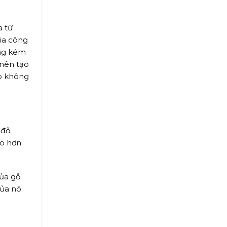
a từ
ia công
ông kém
 nên tạo
ho không
đỏ.
o hơn.
của gỗ
ủa nó.