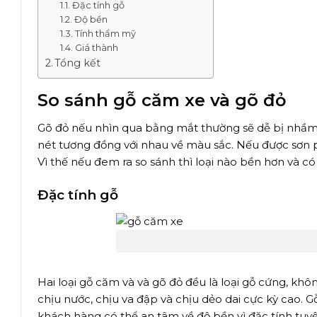
Đặc tính gỗ
Độ bền
Tính thẩm mỹ
Giá thành
Tổng kết
So sánh gỗ căm xe và gõ đỏ
Gõ đỏ nếu nhìn qua bằng mắt thường sẽ dễ bị nhầm l
nét tương đồng với nhau về màu sắc. Nếu được sơn ph
Vì thế nếu đem ra so sánh thì loại nào bền hơn và có
Đặc tính gỗ
Hai loại gỗ căm và và gõ đỏ đều là loại gỗ cứng, k
chịu nước, chịu va đập và chịu dẻo dai cực kỳ cao. 
khách hàng có thể an tâm về độ bền vì đặc tính tuyệt