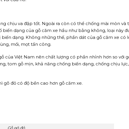
ng chịu va đập tốt. Ngoài ra còn có thể chống mài mòn và 
 số biến dạng của gỗ căm xe hầu như bằng không, loại này đ
ị biến dạng. Không những thế, phần dát của gỗ căm xe có l
ùng, mối, mọt tấn công.
 gỗ của Việt Nam nên chất lượng có phần nhỉnh hơn so với 
ứng, tom gỗ mịn, khả năng chống biến dạng, chống chịu lực
hì gõ đỏ có độ bền cao hơn gỗ căm xe.
Gỗ gõ đỏ