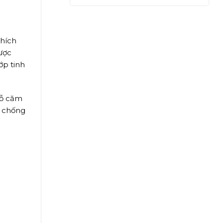
NHIỀU NĂM
thích
ược
ớp tinh
gỗ căm
, chống