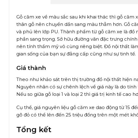
Gỗ căm xe về màu sắc sau khi khai thác thì gỗ căm x
thân gỗ nên chuyển dần sang màu thẫm hơn. Gỗ căm x
và phủ lên lớp PU. Thành phẩm từ gỗ căm xe là đồ
phần sang trọng. Sở hữu đường vân đặc trưng chính 
nên tính thẩm mỹ vô cùng riêng biệt. Đồ nội thất 
gian sống của bạn sự đẳng cấp cũng như sự tinh tế.
Giá thành
Theo như khảo sát trên thị trường đồ nội thất hiện 
Nguyên nhân có sự chênh lệch về giá này là do tín
Nếu so giữa gỗ loại 1 và loại 2 thì giá trị kinh tế cao
Cụ thể, giá nguyên liệu gỗ căm xe dao động từ 15 đế
gõ đỏ có thể lên đến 25 triệu đồng trên một mét khố
Tổng kết