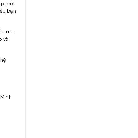
cấp một
Nếu bạn
mẫu mã
o và
hệ:
 Minh