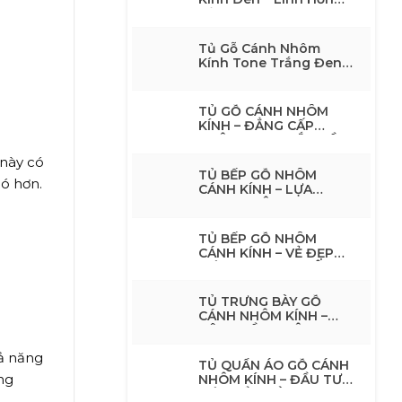
Của Không Gian Nội
Thất Tone Đen
Tủ Gỗ Cánh Nhôm
Kính Tone Trắng Đen
Hiện Đại – Giải Pháp
Nội Thất Tối Giản,
Sang TrọngTủ Gỗ
TỦ GỖ CÁNH NHÔM
Cánh Nhôm Kính Tone
KÍNH – ĐẲNG CẤP
Trắng Đen Hiện Đại –
KHÔNG GIAN BẮT ĐẦU
Giải Pháp Nội Thất Tối
TỪ CÁNH TỦ
 này có
Giản, Sang Trọng
TỦ BẾP GỖ NHÔM
hó hơn.
CÁNH KÍNH – LỰA
CHỌN THÔNG MINH
CHO KHÔNG GIAN BẾP
HIỆN ĐẠI
TỦ BẾP GỖ NHÔM
CÁNH KÍNH – VẺ ĐẸP
HIỆN ĐẠI CHO KHÔNG
GIAN BẾP SANG TRỌNG
TỦ TRƯNG BÀY GỖ
CÁNH NHÔM KÍNH –
NÂNG TẦM KHÔNG
GIAN SỐNG
hả năng
TỦ QUẦN ÁO GỖ CÁNH
ng
NHÔM KÍNH – ĐẦU TƯ
MỘT LẦN, DÙNG ĐẸP