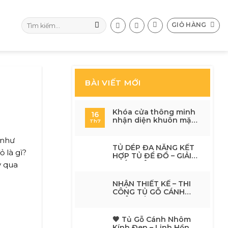
Tìm
GIỎ HÀNG
kiếm:
BÀI VIẾT MỚI
Khóa cửa thông minh
16
nhận diện khuôn mặt
Th7
có an toàn không? 7 lý
do nên nâng cấp cho
 như
ngôi nhà hiện đại
TỦ DÉP ĐA NĂNG KẾT
 là gì?
HỢP TỦ ĐỂ ĐỒ – GIẢI
PHÁP HIỆN ĐẠI CHO
y qua
KHÔNG GIAN SỐNG
TINH TẾ
NHẬN THIẾT KẾ – THI
CÔNG TỦ GỖ CÁNH
NHÔM KÍNH
🖤 Tủ Gỗ Cánh Nhôm
Kính Đen – Linh Hồn