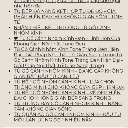
an toàn không? 7 lý do nên nâng cấp cho ngôi
nhà hiện đại
TỦ DÉP ĐA NĂNG KẾT HỢP TỦ ĐỂ ĐỒ – GIẢI
PHÁP HIỆN ĐẠI CHO KHÔNG GIAN SỐNG TINH
TẾ
NHẬN THIẾT KẾ – THI CÔNG TỦ GỖ CÁNH
NHÔM KÍNH
🖤 Tủ Gỗ Cánh Nhôm Kính Đen – Linh Hồn Của
Không Gian Nội Thất Tone Đen
Tủ Gỗ Cánh Nhôm Kính Tone Trắng Đen Hiện
Đại – Giải Pháp Nội Thất Tối Giản, Sang TrọngTủ
Gỗ Cánh Nhôm Kính Tone Trắng Đen Hiện Đại –
Giải Pháp Nội Thất Tối Giản, Sang Trọng
TỦ GỖ CÁNH NHÔM KÍNH – ĐẲNG CẤP KHÔNG
GIAN BẮT ĐẦU TỪ CÁNH TỦ
TỦ BẾP GỖ NHÔM CÁNH KÍNH – LỰA CHỌN
THÔNG MINH CHO KHÔNG GIAN BẾP HIỆN ĐẠI
TỦ BẾP GỖ NHÔM CÁNH KÍNH – VẺ ĐẸP HIỆN
ĐẠI CHO KHÔNG GIAN BẾP SANG TRỌNG
TỦ TRƯNG BÀY GỖ CÁNH NHÔM KÍNH – NÂNG
TẦM KHÔNG GIAN SỐNG
TỦ QUẦN ÁO GỖ CÁNH NHÔM KÍNH – ĐẦU TƯ
MỘT LẦN, DÙNG ĐẸP NHIỀU NĂM