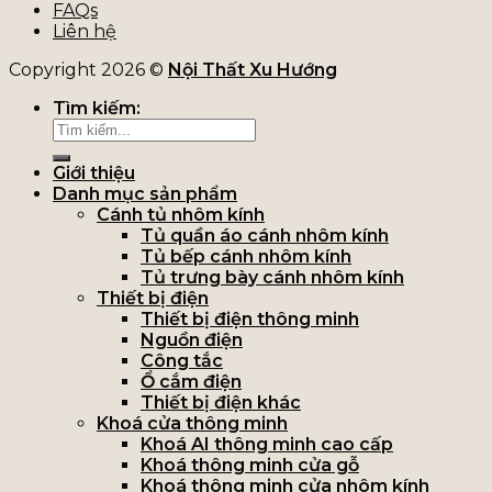
FAQs
Liên hệ
Copyright 2026 ©
Nội Thất Xu Hướng
Tìm kiếm:
Giới thiệu
Danh mục sản phẩm
Cánh tủ nhôm kính
Tủ quần áo cánh nhôm kính
Tủ bếp cánh nhôm kính
Tủ trưng bày cánh nhôm kính
Thiết bị điện
Thiết bị điện thông minh
Nguồn điện
Công tắc
Ổ cắm điện
Thiết bị điện khác
Khoá cửa thông minh
Khoá AI thông minh cao cấp
Khoá thông minh cửa gỗ
Khoá thông minh cửa nhôm kính