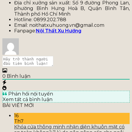
Địa chỉ xưởng sản xuất: Số 9 đường Phong Lan,
phường Bình Hưng Hoà B, Quận Bình Tân,
Thành phố Hồ Chí Minh
Hotline: 0899.202.788
Email: noithatxuhuong.vn@gmail.com
Fanpage:
Nội Thất Xu Hướng
0
Bình luận
Phản hồi nội tuyến
Xem tất cả bình luận
BÀI VIẾT MỚI
16
Th7
Khóa cửa thông minh nhận diện khuôn mặt có