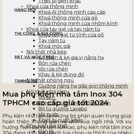
Thiết bị điện khác
Khoá cửa thông minh
HÀNG MỚI
Khoá AI thông minh cao cấp
Khoá thông minh cửa gỗ
Khoá thông minh cửa nhôm kính
Khoá cửa tay gạt và tay nắm tủ
THI CÔNG & GIA CÔNG
Khoá tay gạt từ tính cửa gỗ
Tay nắm tủ
Khoá móc gài
Nội thất nhà bếp
PÁT VÀ MÓC TREO
Kệ chén & kệ gia vị nâng hạ
Bồn rửa chén
Vòi rửa chén
Khay & Kệ đựng đồ
Nội thất phòng ngủ
TRANG TRÍ
Giường nâng hạ gấp gọn thông minh
Nội thất nhà tắm
Mua phụ kiện nhà tắm Inox 304
Vòi sen
TPHCM cao cấp giá tốt 2024
Bồn cầu cảm ứng thông minh
Bộ tủ gương Lavabo
Vòi nước
Phụ kiện nhà tắm là những bộ phận quan trọng giúp
Thiết bị nước khác
hoàn thiện không gian vệ sinh của ngôi nhà. Với xu
Phụ kiện nội thất
hướng hiện đại và tiện ích cao, phụ kiện nhà tắm inox
Bản lề
304 đang dần trở thành lựa chọn ưa thích của nhiều