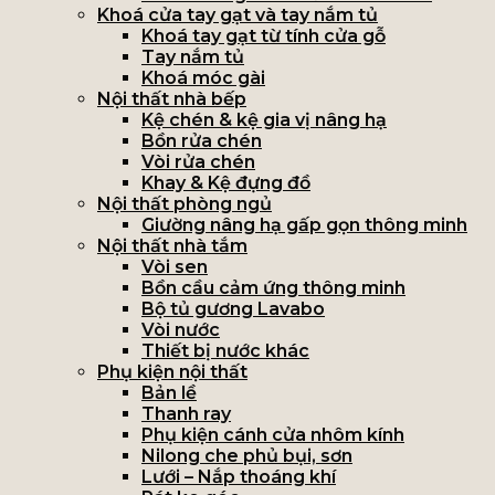
Khoá cửa tay gạt và tay nắm tủ
Khoá tay gạt từ tính cửa gỗ
Tay nắm tủ
Khoá móc gài
Nội thất nhà bếp
Kệ chén & kệ gia vị nâng hạ
Bồn rửa chén
Vòi rửa chén
Khay & Kệ đựng đồ
Nội thất phòng ngủ
Giường nâng hạ gấp gọn thông minh
Nội thất nhà tắm
Vòi sen
Bồn cầu cảm ứng thông minh
Bộ tủ gương Lavabo
Vòi nước
Thiết bị nước khác
Phụ kiện nội thất
Bản lề
Thanh ray
Phụ kiện cánh cửa nhôm kính
Nilong che phủ bụi, sơn
Lưới – Nắp thoáng khí