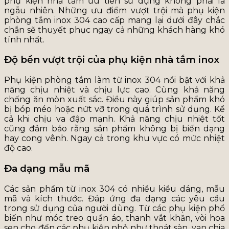
phụ kiện nhà tắm ưu tiên sử dụng không phải là
ngẫu nhiên. Những ưu điểm vượt trội mà phụ kiện
phòng tắm inox 304 cao cấp mang lại dưới đây chắc
chắn sẽ thuyết phục ngay cả những khách hàng khó
tính nhất.
Độ bền vượt trội của phụ kiện nhà tắm inox
Phụ kiện phòng tắm làm từ inox 304 nổi bật với khả
năng chịu nhiệt và chịu lực cao. Cùng khả năng
chống ăn mòn xuất sắc. Điều này giúp sản phẩm khó
bị bóp méo hoặc nứt vỡ trong quá trình sử dụng. Kể
cả khi chịu va đập mạnh. Khả năng chịu nhiệt tốt
cũng đảm bảo rằng sản phẩm không bị biến dạng
hay cong vênh. Ngay cả trong khu vực có mức nhiệt
độ cao.
Đa dạng mẫu mã
Các sản phẩm từ inox 304 có nhiều kiểu dáng, mẫu
mã và kích thước. Đáp ứng đa dạng các yêu cầu
trong sử dụng của người dùng. Từ các phụ kiện phổ
biến như móc treo quần áo, thanh vắt khăn, vòi hoa
sen cho đến các phụ kiện nhỏ như thoát sàn, van chia