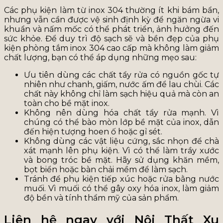
Các phụ kiện làm từ inox 304 thường ít khi bám bẩn,
nhưng vẫn cần được vệ sinh định kỳ để ngăn ngừa vi
khuẩn và nấm mốc có thể phát triển, ảnh hưởng đến
sức khỏe. Để duy trì độ sạch sẽ và bền đẹp của phụ
kiện phòng tắm inox 304 cao cấp mà không làm giảm
chất lượng, bạn có thể áp dụng những mẹo sau:
Ưu tiên dùng các chất tẩy rửa có nguồn gốc tự
nhiên như chanh, giấm, nước ấm để lau chùi. Các
chất này không chỉ làm sạch hiệu quả mà còn an
toàn cho bề mặt inox.
Không nên dùng hóa chất tẩy rửa mạnh. Vì
chúng có thể bào mòn lớp bề mặt của inox, dẫn
đến hiện tượng hoen ố hoặc gỉ sét.
Không dùng các vật liệu cứng, sắc nhọn để chà
xát mạnh lên phụ kiện. Vì có thể làm trầy xước
và bong tróc bề mặt. Hãy sử dụng khăn mềm,
bọt biển hoặc bàn chải mềm để làm sạch.
Tránh để phụ kiện tiếp xúc hoặc rửa bằng nước
muối. Vì muối có thể gây oxy hóa inox, làm giảm
độ bền và tính thẩm mỹ của sản phẩm.
Liên hệ ngay với Nội Thất Xu