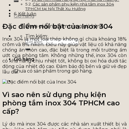
Các sản phẩm phụ kiện nhà tắm inox 304
TPHCM tại Nội Thất Xu Hướng
Kết luận
Giỏ hàng
Đặc điểm nổi bật của Inox 304
Chưa có sản phẩm trong giỏ hàng.
Tìm kiếm:
Inox 304 là một loại thép không gỉ chứa khoảng 18%
crôm và 8% niken. Điều này giúp vật liệu có khả năng
chống ăn mòn cao, đặc biệt là trong môi trường ẩm
ướt của phòng tắm. Không những thế, inox 304 còn
Giỏ hàng
có khả năng chịu nhiệt tốt, không bị oxi hóa dưới tác
động của nhiệt độ cao. Đảm bảo độ bền và giữ vẻ đẹp
Chưa có sản phẩm trong giỏ hàng.
lâu dài.
Vì sao nên sử dụng phụ kiện
phòng tắm inox 304 TPHCM cao
cấp?
Lý do mà inox 304 được các nhà sản xuất thiết bị và