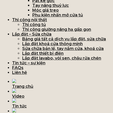
Pát ke góc
Tay nâng thuỷ lực
Móc giá treo
Phụ kiện nhấn mở cửa tủ
Thi công nội thất
Thi công tủ
Thi công giường nâng hạ gấp gọn
Lắp đặt – Sửa chữa
Bảng giá tất cả dịch vụ lắp đặt, sửa chữa
Lắp đặt khoá cửa thông minh
Sửa chữa bản lề, tay nắm cửa, khoá cửa
Lắp đặt thiết bị điện
Lắp đặt lavabo, vòi sen, chậu rửa chén
Tin tức – sự kiện
FAQs
Liên hệ
Trang chủ
Video
Tin tức