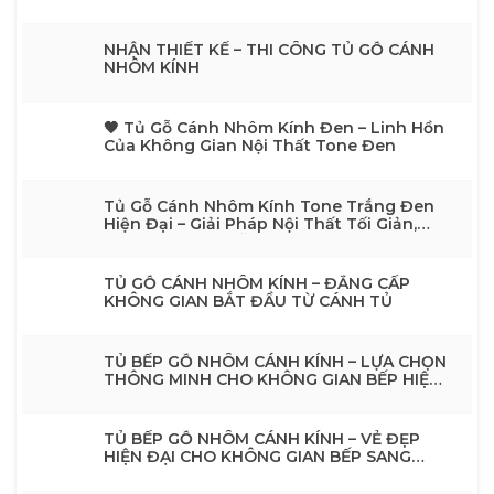
SỐNG TINH TẾ
NHẬN THIẾT KẾ – THI CÔNG TỦ GỖ CÁNH
NHÔM KÍNH
🖤 Tủ Gỗ Cánh Nhôm Kính Đen – Linh Hồn
Của Không Gian Nội Thất Tone Đen
Tủ Gỗ Cánh Nhôm Kính Tone Trắng Đen
Hiện Đại – Giải Pháp Nội Thất Tối Giản,
Sang TrọngTủ Gỗ Cánh Nhôm Kính Tone
Trắng Đen Hiện Đại – Giải Pháp Nội Thất
Tối Giản, Sang Trọng
TỦ GỖ CÁNH NHÔM KÍNH – ĐẲNG CẤP
KHÔNG GIAN BẮT ĐẦU TỪ CÁNH TỦ
TỦ BẾP GỖ NHÔM CÁNH KÍNH – LỰA CHỌN
THÔNG MINH CHO KHÔNG GIAN BẾP HIỆN
ĐẠI
TỦ BẾP GỖ NHÔM CÁNH KÍNH – VẺ ĐẸP
HIỆN ĐẠI CHO KHÔNG GIAN BẾP SANG
TRỌNG