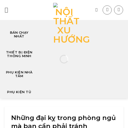
Skip
to
content
BÁN CHẠY
NHẤT
T
THIẾT BỊ ĐIỆN
THÔNG MINH
PHỤ KIỆN NHÀ
TẮM
PHỤ KIỆN TỦ
Những đại kỵ trong phòng ngủ
mà bạn cần phải tránh