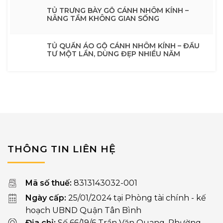
TỦ TRƯNG BÀY GỖ CÁNH NHÔM KÍNH –
NÂNG TẦM KHÔNG GIAN SỐNG
TỦ QUẦN ÁO GỖ CÁNH NHÔM KÍNH – ĐẦU
TƯ MỘT LẦN, DÙNG ĐẸP NHIỀU NĂM
THÔNG TIN LIÊN HỆ
Mã số thuế:
8313143032-001
Ngày cấp:
25/01/2024 tại Phòng tài chính - kế
hoạch UBND Quận Tân Bình
Địa chỉ:
Số 66/19/6 Trần Văn Quang, Phường