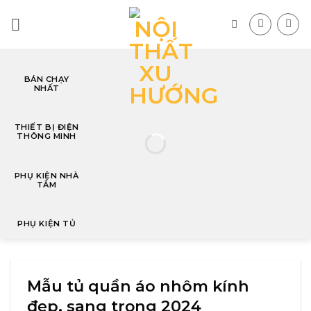
Skip
to
content
BÁN CHẠY
NHẤT
T
THIẾT BỊ ĐIỆN
THÔNG MINH
PHỤ KIỆN NHÀ
TẮM
PHỤ KIỆN TỦ
Mẫu tủ quần áo nhôm kính
đẹp, sang trọng 2024