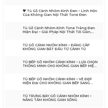
🖤 Tủ Gỗ Cánh Nhôm Kính Đen – Linh Hồn
Của Không Gian Nội Thất Tone Đen
Tủ Gỗ Cánh Nhôm Kính Tone Trắng Đen
Hiện Đại – Giải Pháp Nội Thất Tối Giản,
Sang TrọngTủ Gỗ Cánh Nhôm Kính Tone
Trắng Đen Hiện Đại – Giải Pháp Nội Thất
Tối Giản, Sang Trọng
TỦ GỖ CÁNH NHÔM KÍNH – ĐẲNG CẤP
KHÔNG GIAN BẮT ĐẦU TỪ CÁNH TỦ
TỦ BẾP GỖ NHÔM CÁNH KÍNH – LỰA CHỌN
THÔNG MINH CHO KHÔNG GIAN BẾP HIỆN
ĐẠI
TỦ BẾP GỖ NHÔM CÁNH KÍNH – VẺ ĐẸP
HIỆN ĐẠI CHO KHÔNG GIAN BẾP SANG
TRỌNG
TỦ TRƯNG BÀY GỖ CÁNH NHÔM KÍNH –
NÂNG TẦM KHÔNG GIAN SỐNG