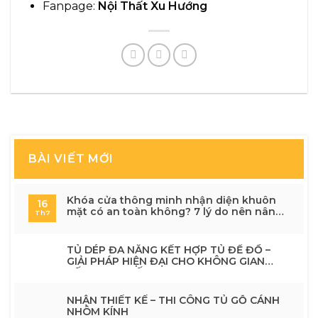
Fanpage:
Nội Thất Xu Hướng
BÀI VIẾT MỚI
Khóa cửa thông minh nhận diện khuôn
16
mặt có an toàn không? 7 lý do nên nâng
Th7
cấp cho ngôi nhà hiện đại
TỦ DÉP ĐA NĂNG KẾT HỢP TỦ ĐỂ ĐỒ –
GIẢI PHÁP HIỆN ĐẠI CHO KHÔNG GIAN
SỐNG TINH TẾ
NHẬN THIẾT KẾ – THI CÔNG TỦ GỖ CÁNH
NHÔM KÍNH