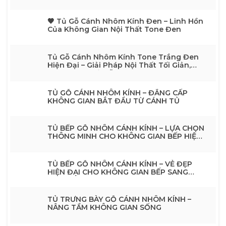
🖤 Tủ Gỗ Cánh Nhôm Kính Đen – Linh Hồn
Của Không Gian Nội Thất Tone Đen
Tủ Gỗ Cánh Nhôm Kính Tone Trắng Đen
Hiện Đại – Giải Pháp Nội Thất Tối Giản,
Sang TrọngTủ Gỗ Cánh Nhôm Kính Tone
Trắng Đen Hiện Đại – Giải Pháp Nội Thất
Tối Giản, Sang Trọng
TỦ GỖ CÁNH NHÔM KÍNH – ĐẲNG CẤP
KHÔNG GIAN BẮT ĐẦU TỪ CÁNH TỦ
TỦ BẾP GỖ NHÔM CÁNH KÍNH – LỰA CHỌN
THÔNG MINH CHO KHÔNG GIAN BẾP HIỆN
ĐẠI
TỦ BẾP GỖ NHÔM CÁNH KÍNH – VẺ ĐẸP
HIỆN ĐẠI CHO KHÔNG GIAN BẾP SANG
TRỌNG
TỦ TRƯNG BÀY GỖ CÁNH NHÔM KÍNH –
NÂNG TẦM KHÔNG GIAN SỐNG