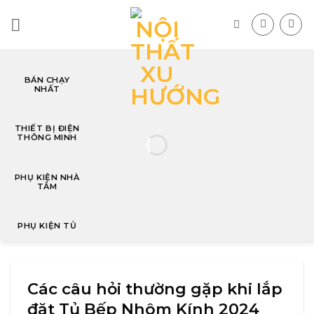
Skip
to
content
BÁN CHẠY
NHẤT
T
THIẾT BỊ ĐIỆN
THÔNG MINH
PHỤ KIỆN NHÀ
TẮM
PHỤ KIỆN TỦ
Các câu hỏi thường gặp khi lắp
đặt Tủ Bếp Nhôm Kính 2024