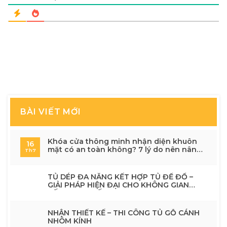
BÀI VIẾT MỚI
Khóa cửa thông minh nhận diện khuôn
16
mặt có an toàn không? 7 lý do nên nâng
Th7
cấp cho ngôi nhà hiện đại
TỦ DÉP ĐA NĂNG KẾT HỢP TỦ ĐỂ ĐỒ –
GIẢI PHÁP HIỆN ĐẠI CHO KHÔNG GIAN
SỐNG TINH TẾ
NHẬN THIẾT KẾ – THI CÔNG TỦ GỖ CÁNH
NHÔM KÍNH