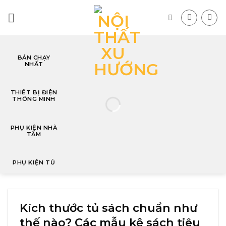
Skip
to
content
BÁN CHẠY
NHẤT
T
THIẾT BỊ ĐIỆN
THÔNG MINH
PHỤ KIỆN NHÀ
TẮM
PHỤ KIỆN TỦ
Kích thước tủ sách chuẩn như
thế nào? Các mẫu kệ sách tiêu