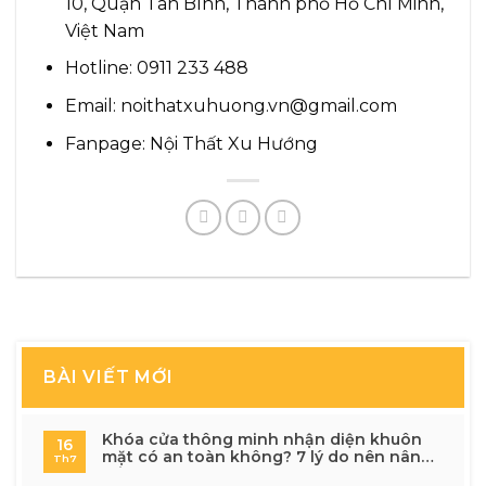
10, Quận Tân Bình, Thành phố Hồ Chí Minh,
Việt Nam
Hotline: 0911 233 488
Email:
noithatxuhuong.vn@gmail.com
Fanpage:
Nội Thất Xu Hướng
BÀI VIẾT MỚI
Khóa cửa thông minh nhận diện khuôn
16
mặt có an toàn không? 7 lý do nên nâng
Th7
cấp cho ngôi nhà hiện đại