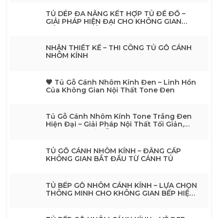
TỦ DÉP ĐA NĂNG KẾT HỢP TỦ ĐỂ ĐỒ –
GIẢI PHÁP HIỆN ĐẠI CHO KHÔNG GIAN
SỐNG TINH TẾ
NHẬN THIẾT KẾ – THI CÔNG TỦ GỖ CÁNH
NHÔM KÍNH
🖤 Tủ Gỗ Cánh Nhôm Kính Đen – Linh Hồn
Của Không Gian Nội Thất Tone Đen
Tủ Gỗ Cánh Nhôm Kính Tone Trắng Đen
Hiện Đại – Giải Pháp Nội Thất Tối Giản,
Sang TrọngTủ Gỗ Cánh Nhôm Kính Tone
Trắng Đen Hiện Đại – Giải Pháp Nội Thất
Tối Giản, Sang Trọng
TỦ GỖ CÁNH NHÔM KÍNH – ĐẲNG CẤP
KHÔNG GIAN BẮT ĐẦU TỪ CÁNH TỦ
TỦ BẾP GỖ NHÔM CÁNH KÍNH – LỰA CHỌN
THÔNG MINH CHO KHÔNG GIAN BẾP HIỆN
ĐẠI