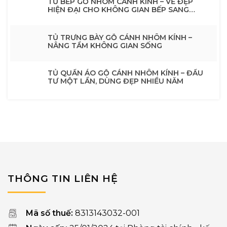
TỦ BẾP GỖ NHÔM CÁNH KÍNH – VẺ ĐẸP
HIỆN ĐẠI CHO KHÔNG GIAN BẾP SANG
TRỌNG
TỦ TRƯNG BÀY GỖ CÁNH NHÔM KÍNH –
NÂNG TẦM KHÔNG GIAN SỐNG
TỦ QUẦN ÁO GỖ CÁNH NHÔM KÍNH – ĐẦU
TƯ MỘT LẦN, DÙNG ĐẸP NHIỀU NĂM
THÔNG TIN LIÊN HỆ
Mã số thuế:
8313143032-001