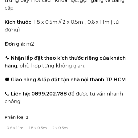
trưng bày một cách khoa học, gọn gàng và đẳng
cấp.
Kích thước:
1.8 x 0.5m // 2 x 0.5m , 0.6 x 1.1m ( tủ
đứng)
Đơn giá:
m2
🔧
Nhận lắp đặt theo kích thước riêng của khách
hàng
, phù hợp từng không gian.
🚚
Giao hàng & lắp đặt tận nhà nội thành TP.HCM
📞
Liên hệ: 0899.202.788
để được tư vấn nhanh
chóng!
Phân loại 2
0.6 x 1.1m
1.8 x 0.5m
2 x 0.5m