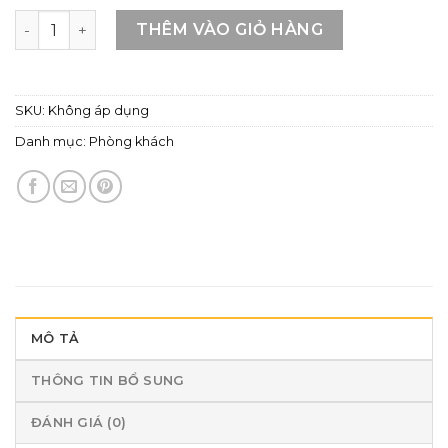
Kệ Để Tivi Gỗ MDF Lõi Xanh Cánh Nhôm Kính – Sự Lựa Chọ
THÊM VÀO GIỎ HÀNG
SKU:
Không áp dụng
Danh mục:
Phòng khách
MÔ TẢ
THÔNG TIN BỔ SUNG
ĐÁNH GIÁ (0)