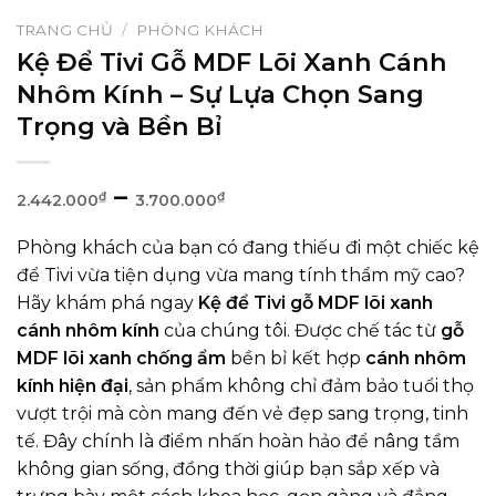
TRANG CHỦ
/
PHÒNG KHÁCH
Kệ Để Tivi Gỗ MDF Lõi Xanh Cánh
Nhôm Kính – Sự Lựa Chọn Sang
Trọng và Bền Bỉ
Khoảng
–
₫
₫
2.442.000
3.700.000
giá:
Phòng khách của bạn có đang thiếu đi một chiếc kệ
từ
để Tivi vừa tiện dụng vừa mang tính thẩm mỹ cao?
2.442.000₫
Hãy khám phá ngay
Kệ để Tivi gỗ MDF lõi xanh
đến
cánh nhôm kính
của chúng tôi. Được chế tác từ
gỗ
3.700.000₫
MDF lõi xanh chống ẩm
bền bỉ kết hợp
cánh nhôm
kính hiện đại
, sản phẩm không chỉ đảm bảo tuổi thọ
vượt trội mà còn mang đến vẻ đẹp sang trọng, tinh
tế. Đây chính là điểm nhấn hoàn hảo để nâng tầm
không gian sống, đồng thời giúp bạn sắp xếp và