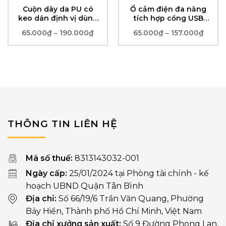
Cuộn dây da PU có
Ổ cắm điện đa năng
keo dán định vị dùng
tích hợp cổng USB
để dán góc cạnh bàn,
tiện lợi
oảng
65.000
₫
190.000
₫
Khoảng
65.000
₫
157.000
₫
Khoản
–
–
cánh cửa phòng..
giá:
giá:
từ
từ
.000₫
65.000₫
65.00
đến
đến
.000₫
190.000₫
157.0
THÔNG TIN LIÊN HỆ
Mã số thuế:
8313143032-001
Ngày cấp:
25/01/2024 tại Phòng tài chính - kế
hoạch UBND Quận Tân Bình
Địa chỉ:
Số 66/19/6 Trần Văn Quang, Phường
Bảy Hiền, Thành phố Hồ Chí Minh, Việt Nam
Địa chỉ xưởng sản xuất:
Số 9 Đường Phong Lan,