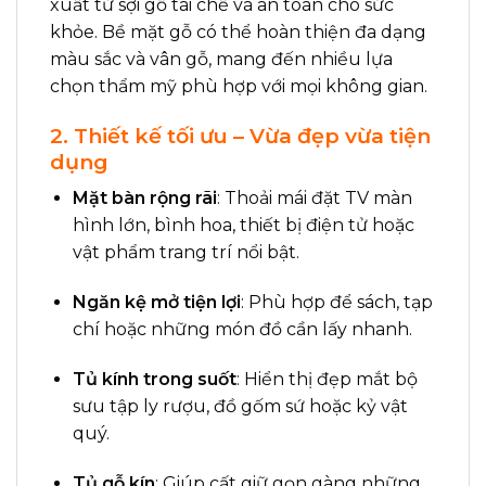
xuất từ sợi gỗ tái chế và an toàn cho sức
khỏe. Bề mặt gỗ có thể hoàn thiện đa dạng
màu sắc và vân gỗ, mang đến nhiều lựa
chọn thẩm mỹ phù hợp với mọi không gian.
2. Thiết kế tối ưu – Vừa đẹp vừa tiện
dụng
Mặt bàn rộng rãi
: Thoải mái đặt TV màn
hình lớn, bình hoa, thiết bị điện tử hoặc
vật phẩm trang trí nổi bật.
Ngăn kệ mở tiện lợi
: Phù hợp để sách, tạp
chí hoặc những món đồ cần lấy nhanh.
Tủ kính trong suốt
: Hiển thị đẹp mắt bộ
sưu tập ly rượu, đồ gốm sứ hoặc kỷ vật
quý.
Tủ gỗ kín
: Giúp cất giữ gọn gàng những