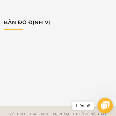
BẢN ĐỒ ĐỊNH VỊ
Conta
GIỚI THIỆU
DANH MỤC SẢN PHẨM
THI CÔNG NỘI THẤT