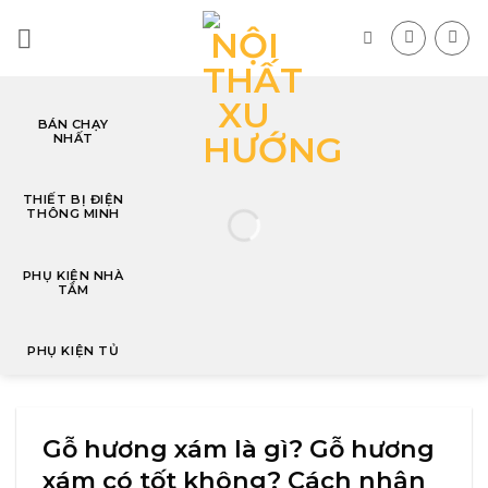
Skip
to
content
BÁN CHẠY
NHẤT
T
THIẾT BỊ ĐIỆN
THÔNG MINH
PHỤ KIỆN NHÀ
TẮM
PHỤ KIỆN TỦ
Gỗ hương xám là gì? Gỗ hương
xám có tốt không? Cách nhận