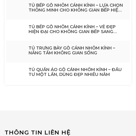
TỦ BẾP GỖ NHÔM CÁNH KÍNH – LỰA CHỌN
THÔNG MINH CHO KHÔNG GIAN BẾP HIỆN
ĐẠI
TỦ BẾP GỖ NHÔM CÁNH KÍNH – VẺ ĐẸP
HIỆN ĐẠI CHO KHÔNG GIAN BẾP SANG
TRỌNG
TỦ TRƯNG BÀY GỖ CÁNH NHÔM KÍNH –
NÂNG TẦM KHÔNG GIAN SỐNG
TỦ QUẦN ÁO GỖ CÁNH NHÔM KÍNH – ĐẦU
TƯ MỘT LẦN, DÙNG ĐẸP NHIỀU NĂM
THÔNG TIN LIÊN HỆ