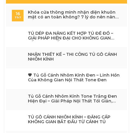
Khóa cửa thông minh nhận diện khuôn
16
mặt có an toàn không? 7 lý do nên nâng
Th7
cấp cho ngôi nhà hiện đại
TỦ DÉP ĐA NĂNG KẾT HỢP TỦ ĐỂ ĐỒ –
GIẢI PHÁP HIỆN ĐẠI CHO KHÔNG GIAN
SỐNG TINH TẾ
NHẬN THIẾT KẾ – THI CÔNG TỦ GỖ CÁNH
NHÔM KÍNH
🖤 Tủ Gỗ Cánh Nhôm Kính Đen – Linh Hồn
Của Không Gian Nội Thất Tone Đen
Tủ Gỗ Cánh Nhôm Kính Tone Trắng Đen
Hiện Đại – Giải Pháp Nội Thất Tối Giản,
Sang TrọngTủ Gỗ Cánh Nhôm Kính Tone
Trắng Đen Hiện Đại – Giải Pháp Nội Thất
Tối Giản, Sang Trọng
TỦ GỖ CÁNH NHÔM KÍNH – ĐẲNG CẤP
KHÔNG GIAN BẮT ĐẦU TỪ CÁNH TỦ