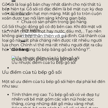
Gỗ Sồi là loại gỗ bán chạy nhất dành cho nội thất tủ
bếp hiện tại. Gỗ sồi có đặc điểm là bề mặt cực kỳ đẹp
Giỏ hàng
với các mẫu vân hạt mịn màng. Mắt gỗ to tròn cuộn
xoắn được tạo nổi làm sáng không gian bếp.
Chưa có sản phẩm trong giỏ hàng.
Gỗ Sồi thuộc dòng gỗ có độ bền cao. Khi đối mặt với
Tìm kiếm:
tác nhân như: mối mọt hay nước, dầu mỡ,… Tạo nên
không gian bếp thân thiện với gia đình. Giá thành của
loại gỗ này rất phải chăng nên được rất nhiều người
lựa chọn. Chính vì thế mà rất nhiều người đặt ra câu
hỏi: “có nên đóng tủ bếp bằng gỗ sồi không?”.
Giỏ hàng
Chưa có sản phẩm trong giỏ hàng.
Ưu nhược điểm của tủ bếp gỗ sồi
Ưu điểm của tủ bếp gỗ sồi
Một số ưu điểm của tủ bếp gỗ sồi hiện đại phải kể đến
như sau:
Tính thẩm mỹ cao: Tủ bếp gỗ sồi có vẻ đẹp tự
nhiên với bề mặt gồm các vân núi hoặc sọc
thẳng, cùng những dát gỗ màu vàng nhạt.