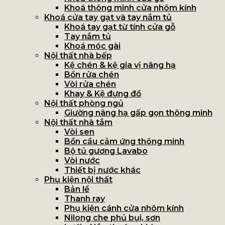
Khoá thông minh cửa nhôm kính
Khoá cửa tay gạt và tay nắm tủ
Khoá tay gạt từ tính cửa gỗ
Tay nắm tủ
Khoá móc gài
Nội thất nhà bếp
Kệ chén & kệ gia vị nâng hạ
Bồn rửa chén
Vòi rửa chén
Khay & Kệ đựng đồ
Nội thất phòng ngủ
Giường nâng hạ gấp gọn thông minh
Nội thất nhà tắm
Vòi sen
Bồn cầu cảm ứng thông minh
Bộ tủ gương Lavabo
Vòi nước
Thiết bị nước khác
Phụ kiện nội thất
Bản lề
Thanh ray
Phụ kiện cánh cửa nhôm kính
Nilong che phủ bụi, sơn