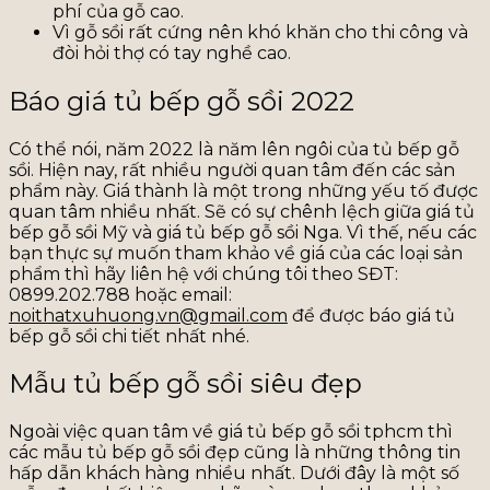
phí của gỗ cao.
Vì gỗ sồi rất cứng nên khó khăn cho thi công và
đòi hỏi thợ có tay nghề cao.
Báo giá tủ bếp gỗ sồi 2022
Có thể nói, năm 2022 là năm lên ngôi của tủ bếp gỗ
sồi. Hiện nay, rất nhiều người quan tâm đến các sản
phẩm này. Giá thành là một trong những yếu tố được
quan tâm nhiều nhất. Sẽ có sự chênh lệch giữa giá tủ
bếp gỗ sồi Mỹ và giá tủ bếp gỗ sồi Nga. Vì thế, nếu các
bạn thực sự muốn tham khảo về giá của các loại sản
phẩm thì hãy liên hệ với chúng tôi theo SĐT:
0899.202.788 hoặc email:
noithatxuhuong.vn@gmail.com
để được báo giá tủ
bếp gỗ sồi chi tiết nhất nhé.
Mẫu tủ bếp gỗ sồi siêu đẹp
Ngoài việc quan tâm về giá tủ bếp gỗ sồi tphcm thì
các mẫu tủ bếp gỗ sồi đẹp cũng là những thông tin
hấp dẫn khách hàng nhiều nhất. Dưới đây là một số