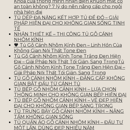
Khóa cửa thông minh nhận diện khuôn mặt có
an toàn không? 7 lý do nên nâng cấp cho ngôi
nhà hiện đại
TỦ DÉP ĐA NĂNG KẾT HỢP TỦ ĐỂ ĐỒ – GIẢI
PHÁP HIỆN ĐẠI CHO KHÔNG GIAN SỐNG TINH
TẾ
NHẬN THIẾT KẾ – THI CÔNG TỦ GỖ CÁNH
NHÔM KÍNH
🖤 Tủ Gỗ Cánh Nhôm Kính Đen – Linh Hồn Của
Không Gian Nội Thất Tone Đen
Tủ Gỗ Cánh Nhôm Kính Tone Trắng Đen Hiện
Đại – Giải Pháp Nội Thất Tối Giản, Sang TrọngTủ
Gỗ Cánh Nhôm Kính Tone Trắng Đen Hiện Đại –
Giải Pháp Nội Thất Tối Giản, Sang Trọng
TỦ GỖ CÁNH NHÔM KÍNH – ĐẲNG CẤP KHÔNG
GIAN BẮT ĐẦU TỪ CÁNH TỦ
TỦ BẾP GỖ NHÔM CÁNH KÍNH – LỰA CHỌN
THÔNG MINH CHO KHÔNG GIAN BẾP HIỆN ĐẠI
TỦ BẾP GỖ NHÔM CÁNH KÍNH – VẺ ĐẸP HIỆN
ĐẠI CHO KHÔNG GIAN BẾP SANG TRỌNG
TỦ TRƯNG BÀY GỖ CÁNH NHÔM KÍNH – NÂNG
TẦM KHÔNG GIAN SỐNG
TỦ QUẦN ÁO GỖ CÁNH NHÔM KÍNH – ĐẦU TƯ
MỘT LẦN, DÙNG ĐẸP NHIỀU NĂM