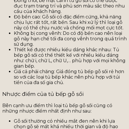
Đồng thời, bề mặt cánh tủ gỗ sồi có thể được
đục trạm trang trí và phủ sơn màu sắc theo nhu
cầu của khách hàng.
Độ bền cao: Gỗ sồi có đặc điểm cứng, khả năng
chịu lực rất tốt, rất bền. Sau khi xử lý thì loại gỗ
này có thể chịu nước và chống mối mọt cực tốt.
Không bị cong vênh: Do có độ bền cao nên loại
gỗ này hạn chế tối đa cong vênh trong quá trình
sử dụng.
Thiết kế được nhiều kiểu dáng khác nhau: Tủ
bếp gỗ sồi có thể thiết kế với nhiều kiểu dáng
như: chữ i, chữ L, chữ U,… phù hợp với mọi không
gian bếp.
Giá cả phải chăng: Giá đóng tủ bếp gỗ sồi rẻ hơn
so với các loại tủ bếp khác nên phù hợp với túi
tiền của đa số gia chủ.
Nhược điểm của tủ bếp gỗ sồi
Bên cạnh ưu điểm thì loại tủ bếp gỗ sồi cũng có
những nhược điểm nhất định như sau:
Gỗ sồi thường có nhiều mắt đen nên khi lựa
chọn gỗ sẽ mất khá nhiều thời gian và độ hao