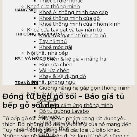
Thiết bị điện khác
Khoá cửa thông minh
HÀNG MỚI
Khoá AI thông minh cao cấp
Khoá thông minh cửa gỗ
Khoá thông minh cửa nhôm kính
Khoá cửa tay gạt và tay nắm tủ
THI CÔNG & GIA CÔNG
Khoá tay gạt từ tính cửa gỗ
Tay nắm tủ
Khoá móc gài
Nội thất nhà bếp
PÁT VÀ MÓC TREO
Kệ chén & kệ gia vị nâng hạ
Bồn rửa chén
Vòi rửa chén
Khay & Kệ đựng đồ
Nội thất phòng ngủ
TRANG TRÍ
Giường nâng hạ gấp gọn thông minh
Nội thất nhà tắm
Đóng tủ bếp gỗ sồi – Báo giá tủ
Vòi sen
bếp gỗ sồi đẹp
Bồn cầu cảm ứng thông minh
Bộ tủ gương Lavabo
Vòi nước
Tủ bếp gỗ sồi là dòng sản phẩm đang rất được yêu
Thiết bị nước khác
thích. Bởi những ưu điểm vượt trội của nó mang đến.
Phụ kiện nội thất
Tuy nhiên, cũng giống như các loại tủ bếp khác.
Bản lề
Những sản phẩm tủ bếp được làm từ gỗ sồi cũng có