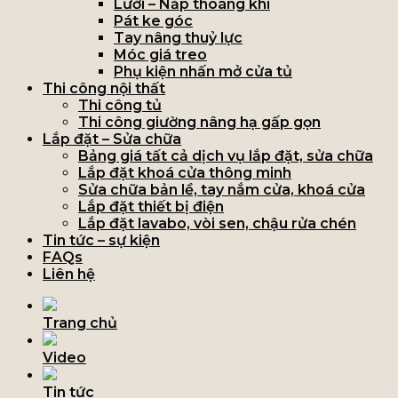
Lưới – Nắp thoáng khí
Pát ke góc
Tay nâng thuỷ lực
Móc giá treo
Phụ kiện nhấn mở cửa tủ
Thi công nội thất
Thi công tủ
Thi công giường nâng hạ gấp gọn
Lắp đặt – Sửa chữa
Bảng giá tất cả dịch vụ lắp đặt, sửa chữa
Lắp đặt khoá cửa thông minh
Sửa chữa bản lề, tay nắm cửa, khoá cửa
Lắp đặt thiết bị điện
Lắp đặt lavabo, vòi sen, chậu rửa chén
Tin tức – sự kiện
FAQs
Liên hệ
Trang chủ
Video
Tin tức