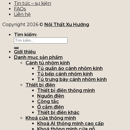
Tin tức – sự kiện
FAQs
Liên hệ
Copyright 2026 ©
Nội Thất Xu Hướng
Tìm kiếm:
Giới thiệu
Danh mục sản phẩm
Cánh tủ nhôm kính
Tủ quần áo cánh nhôm kính
Tủ bếp cánh nhôm kính
Tủ trưng bày cánh nhôm kính
Thiết bị điện
Thiết bị điện thông minh
Nguồn điện
Công tắc
Ổ cắm điện
Thiết bị điện khác
Khoá cửa thông minh
Khoá AI thông minh cao cấp
Khoá thông minh cửa gỗ