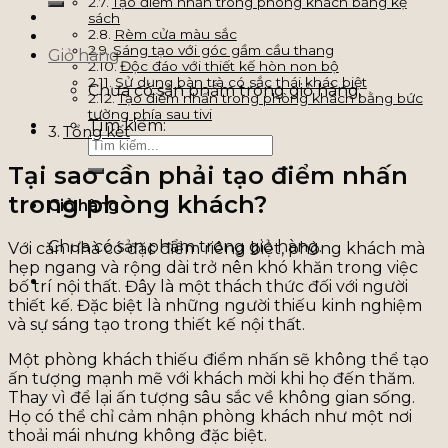
Tạo điểm nhấn trong phòng khách bằng kệ
sách
Rèm cửa màu sắc
Sáng tạo với góc gầm cầu thang
Giỏ hàng
Độc đáo với thiết kế hòn non bộ
Sử dụng bàn trà có sắc thái khác biệt
Chưa có sản phẩm trong giỏ hàng.
Tạo điểm nhấn trong phòng khách bằng bức
tường phía sau tivi
Tìm kiếm:
Tổng kết
Tại sao cần phải tạo điểm nhấn
trong phòng khách?
Giỏ hàng
Chưa có sản phẩm trong giỏ hàng.
Với căn nhà có đặc điểm riêng biệt, phòng khách mà
hẹp ngang và rộng dài trở nên khó khăn trong việc
bố trí nội thất. Đây là một thách thức đối với người
thiết kế. Đặc biệt là những người thiếu kinh nghiệm
và sự sáng tạo trong thiết kế nội thất.
Một phòng khách thiếu điểm nhấn sẽ không thể tạo
ấn tượng mạnh mẽ với khách mời khi họ đến thăm.
Thay vì để lại ấn tượng sâu sắc về không gian sống.
Họ có thể chỉ cảm nhận phòng khách như một nơi
thoải mái nhưng không đặc biệt.