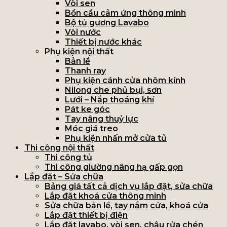
Vòi sen
Bồn cầu cảm ứng thông minh
Bộ tủ gương Lavabo
Vòi nước
Thiết bị nước khác
Phụ kiện nội thất
Bản lề
Thanh ray
Phụ kiện cánh cửa nhôm kính
Nilong che phủ bụi, sơn
Lưới – Nắp thoáng khí
Pát ke góc
Tay nâng thuỷ lực
Móc giá treo
Phụ kiện nhấn mở cửa tủ
Thi công nội thất
Thi công tủ
Thi công giường nâng hạ gấp gọn
Lắp đặt – Sửa chữa
Bảng giá tất cả dịch vụ lắp đặt, sửa chữa
Lắp đặt khoá cửa thông minh
Sửa chữa bản lề, tay nắm cửa, khoá cửa
Lắp đặt thiết bị điện
Lắp đặt lavabo, vòi sen, chậu rửa chén