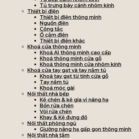
Tủ trưng bày cánh nhôm kính
Thiết bị điện
Thiết bị điện thông minh
Nguồn điện
Công tắc
Ổ cắm điện
Thiết bị điện khác
Khoá cửa thông minh
Khoá AI thông minh cao cấp
Khoá thông minh cửa gỗ
Khoá thông minh cửa nhôm kính
Khoá cửa tay gạt và tay nắm tủ
Khoá tay gạt từ tính cửa gỗ
Tay nắm tủ
Khoá móc gài
Nội thất nhà bếp
Kệ chén & kệ gia vị nâng hạ
Bồn rửa chén
Vòi rửa chén
Khay & Kệ đựng đồ
Nội thất phòng ngủ
Giường nâng hạ gấp gọn thông minh
Nội thất nhà tắm