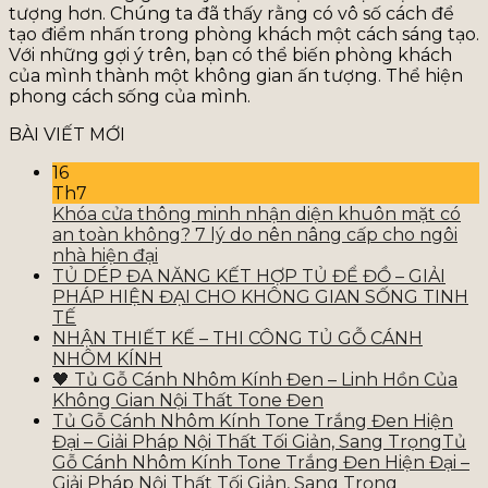
tượng hơn. Chúng ta đã thấy rằng có vô số cách để
tạo điểm nhấn trong phòng khách một cách sáng tạo.
Với những gợi ý trên, bạn có thể biến phòng khách
của mình thành một không gian ấn tượng. Thể hiện
phong cách sống của mình.
BÀI VIẾT MỚI
16
Th7
Khóa cửa thông minh nhận diện khuôn mặt có
an toàn không? 7 lý do nên nâng cấp cho ngôi
nhà hiện đại
TỦ DÉP ĐA NĂNG KẾT HỢP TỦ ĐỂ ĐỒ – GIẢI
PHÁP HIỆN ĐẠI CHO KHÔNG GIAN SỐNG TINH
TẾ
NHẬN THIẾT KẾ – THI CÔNG TỦ GỖ CÁNH
NHÔM KÍNH
🖤 Tủ Gỗ Cánh Nhôm Kính Đen – Linh Hồn Của
Không Gian Nội Thất Tone Đen
Tủ Gỗ Cánh Nhôm Kính Tone Trắng Đen Hiện
Đại – Giải Pháp Nội Thất Tối Giản, Sang TrọngTủ
Gỗ Cánh Nhôm Kính Tone Trắng Đen Hiện Đại –
Giải Pháp Nội Thất Tối Giản, Sang Trọng