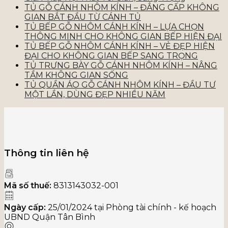
TỦ GỖ CÁNH NHÔM KÍNH – ĐẲNG CẤP KHÔNG
GIAN BẮT ĐẦU TỪ CÁNH TỦ
TỦ BẾP GỖ NHÔM CÁNH KÍNH – LỰA CHỌN
THÔNG MINH CHO KHÔNG GIAN BẾP HIỆN ĐẠI
TỦ BẾP GỖ NHÔM CÁNH KÍNH – VẺ ĐẸP HIỆN
ĐẠI CHO KHÔNG GIAN BẾP SANG TRỌNG
TỦ TRƯNG BÀY GỖ CÁNH NHÔM KÍNH – NÂNG
TẦM KHÔNG GIAN SỐNG
TỦ QUẦN ÁO GỖ CÁNH NHÔM KÍNH – ĐẦU TƯ
MỘT LẦN, DÙNG ĐẸP NHIỀU NĂM
Thông tin liên hệ
Mã số thuế:
8313143032-001
Ngày cấp:
25/01/2024 tại Phòng tài chính - kế hoạch
UBND Quận Tân Bình