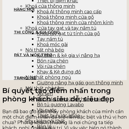
Thiết bị điện khác
Khoá cửa thông minh
HÀNG MỚI
Khoá AI thông minh cao cấp
Khoá thông minh cửa gỗ
Khoá thông minh cửa nhôm kính
Khoá cửa tay gạt và tay nắm tủ
THI CÔNG & GIA CÔNG
Khoá tay gạt từ tính cửa gỗ
Tay nắm tủ
Khoá móc gài
Nội thất nhà bếp
PÁT VÀ MÓC TREO
Kệ chén & kệ gia vị nâng hạ
Bồn rửa chén
Vòi rửa chén
Khay & Kệ đựng đồ
Nội thất phòng ngủ
TRANG TRÍ
Giường nâng hạ gấp gọn thông minh
Nội thất nhà tắm
Bí quyết tạo điểm nhấn trong
Vòi sen
phòng khách siêu dễ, siêu đẹp
Bồn cầu cảm ứng thông minh
Bộ tủ gương Lavabo
Vòi nước
Bạn đã bao giờ cảm thấy phòng khách của mình cần
Thiết bị nước khác
một chút điểm nhấn để trở nên đặc biệt và thú vị hơn
Phụ kiện nội thất
chưa? Phòng khách thường là nơi chúng ta tiếp
Bản lề
khách, nghỉ ngơi và giải trí. Vì vậy việc biến nó thành