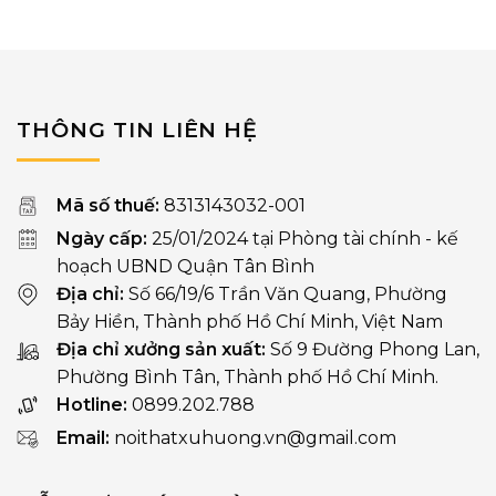
đến
20.00
THÔNG TIN LIÊN HỆ
Mã số thuế:
8313143032-001
Ngày cấp:
25/01/2024 tại Phòng tài chính - kế
hoạch UBND Quận Tân Bình
Địa chỉ:
Số 66/19/6 Trần Văn Quang, Phường
Bảy Hiền, Thành phố Hồ Chí Minh, Việt Nam
Địa chỉ xưởng sản xuất:
Số 9 Đường Phong Lan,
Phường Bình Tân, Thành phố Hồ Chí Minh.
Hotline:
0899.202.788
Email:
noithatxuhuong.vn@gmail.com