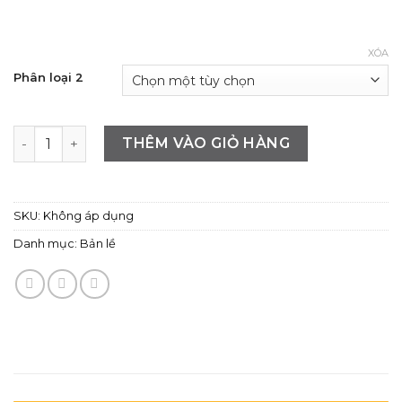
XÓA
Phân loại 2
Bản lề MINI đóng cửa tự động bằng hợp kim thép không g
THÊM VÀO GIỎ HÀNG
SKU:
Không áp dụng
Danh mục:
Bản lề