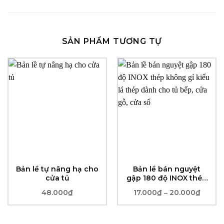
SẢN PHẨM TƯƠNG TỰ
Bản lề tự nâng hạ cho
Bản lề bán nguyệt
cửa tủ
gập 180 độ INOX thép
không gỉ kiểu lá thép
48.000
₫
17.000
₫
20.000
₫
Khoản
–
dành cho tủ bếp, cửa
giá:
gỗ, cửa sổ
từ
17.000