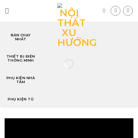
Skip
to
content
BÁN CHẠY
NHẤT
T
THIẾT BỊ ĐIỆN
THÔNG MINH
PHỤ KIỆN NHÀ
TẮM
PHỤ KIỆN TỦ