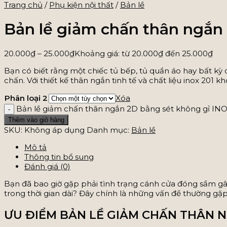
Trang chủ
/
Phụ kiện nội thất
/
Bản lề
Bản lề giảm chấn thân ngắn
20.000
₫
–
25.000
₫
Khoảng giá: từ 20.000₫ đến 25.000₫
Bạn có biết rằng một chiếc tủ bếp, tủ quần áo hay bất kỳ 
chấn. Với thiết kế thân ngắn tinh tế và chất liệu inox 201
Phân loại 2
Xóa
Bản lề giảm chấn thân ngắn 2D bằng sét không gỉ INO
Thêm vào giỏ hàng
SKU:
Không áp dụng
Danh mục:
Bản lề
Mô tả
Thông tin bổ sung
Đánh giá (0)
Bạn đã bao giờ gặp phải tình trạng cánh cửa đóng sầm gây
trong thời gian dài? Đây chính là những vấn đề thường gặp 
ƯU ĐIỂM BẢN LỀ GIẢM CHẤN THÂN 