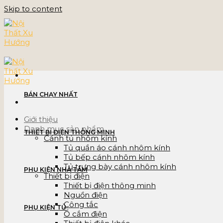
Skip to content
BÁN CHẠY NHẤT
Giới thiệu
Danh mục sản phẩm
THIẾT BỊ ĐIỆN THÔNG MINH
Cánh tủ nhôm kính
Tủ quần áo cánh nhôm kính
Tủ bếp cánh nhôm kính
Tủ trưng bày cánh nhôm kính
PHỤ KIỆN NHÀ TẮM
Thiết bị điện
Thiết bị điện thông minh
Nguồn điện
Công tắc
PHỤ KIỆN TỦ
Ổ cắm điện