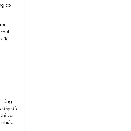
ng có
ải.
, một
p để
 chồng
ó đầy đủ
hỉ với
 nhiều.