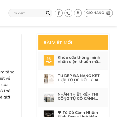
Tìm
GIỎ HÀNG
kiếm:
BÀI VIẾT MỚI
Khóa cửa thông minh
16
nhận diện khuôn mặt
Th7
có an toàn không? 7 lý
do nên nâng cấp cho
làm tăng
ngôi nhà hiện đại
TỦ DÉP ĐA NĂNG KẾT
ết về
HỢP TỦ ĐỂ ĐỒ – GIẢI
PHÁP HIỆN ĐẠI CHO
g của
KHÔNG GIAN SỐNG
có thể
TINH TẾ
NHẬN THIẾT KẾ – THI
 giới
CÔNG TỦ GỖ CÁNH
NHÔM KÍNH
🖤 Tủ Gỗ Cánh Nhôm
Kính Đen – Linh Hồn