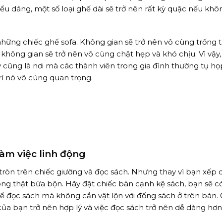
iểu dáng, một số loại ghế dài sẽ trở nên rất kỳ quặc nếu khô
ng chiếc ghế sofa. Không gian sẽ trở nên vô cùng trống tr
hông gian sẽ trở nên vô cùng chật hẹp và khó chịu. Vì vậy
 cũng là nơi mà các thành viên trong gia đình thường tụ họ
trí nó vô cùng quan trọng.
àm việc linh động
tròn trên chiếc giường và đọc sách. Nhưng thay vì bạn xếp
ng thật bừa bộn. Hãy đặt chiếc bàn cạnh kệ sách, bạn sẽ c
ể đọc sách mà không cần vật lộn với đống sách ở trên bàn. C
a bạn trở nên hợp lý và việc đọc sách trở nên dễ dàng hơn