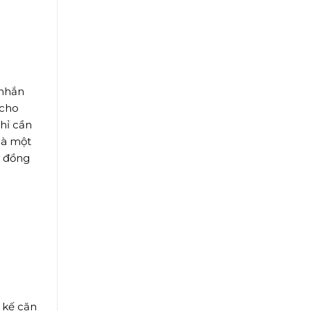
 nhắn
 cho
hỉ cần
là một
c đồng
 kế căn