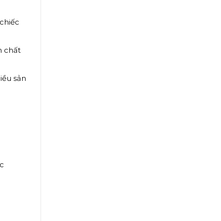
 chiếc
h chất
iều sản
ác