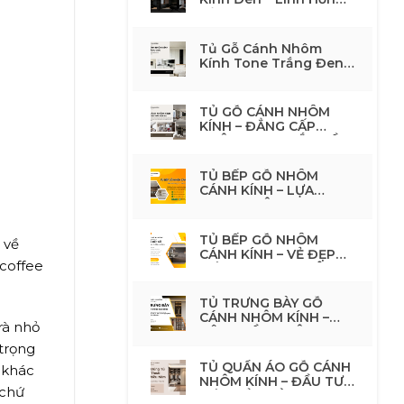
Của Không Gian Nội
Thất Tone Đen
Tủ Gỗ Cánh Nhôm
Kính Tone Trắng Đen
Hiện Đại – Giải Pháp
Nội Thất Tối Giản,
Sang TrọngTủ Gỗ
TỦ GỖ CÁNH NHÔM
Cánh Nhôm Kính Tone
KÍNH – ĐẲNG CẤP
Trắng Đen Hiện Đại –
KHÔNG GIAN BẮT ĐẦU
Giải Pháp Nội Thất Tối
TỪ CÁNH TỦ
Giản, Sang Trọng
TỦ BẾP GỖ NHÔM
CÁNH KÍNH – LỰA
CHỌN THÔNG MINH
CHO KHÔNG GIAN BẾP
HIỆN ĐẠI
TỦ BẾP GỖ NHÔM
 về
CÁNH KÍNH – VẺ ĐẸP
(coffee
HIỆN ĐẠI CHO KHÔNG
GIAN BẾP SANG TRỌNG
TỦ TRƯNG BÀY GỖ
CÁNH NHÔM KÍNH –
rà nhỏ
NÂNG TẦM KHÔNG
GIAN SỐNG
trọng
TỦ QUẦN ÁO GỖ CÁNH
 khác
NHÔM KÍNH – ĐẦU TƯ
 chứ
MỘT LẦN, DÙNG ĐẸP