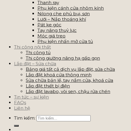
Thanh ray
Phụ kiện cánh cửa nhôm kính
Nilong che phủ bụi, sơn
Lưới – Nắp thoáng khí
Pát ke góc
Tay nâng thuỷ lực
Móc giá treo
Phụ kiện nhấn mở cửa tủ
Thi công nội thất
Thi công tủ
Thi công giường nâng hạ gấp gọn
Lắp đặt – Sửa chữa
Bảng giá tất cả dịch vụ lắp đặt, sửa chữa
Lắp đặt khoá cửa thông minh
Sửa chữa bản lề, tay nắm cửa, khoá cửa
Lắp đặt thiết bị điện
Lắp đặt lavabo, vòi sen, chậu rửa chén
Tin tức – sự kiện
FAQs
Liên hệ
Tìm kiếm: