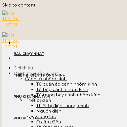
Skip to content
BÁN CHẠY NHẤT
Giới thiệu
Danh mục sản phẩm
THIẾT BỊ ĐIỆN THÔNG MINH
Cánh tủ nhôm kính
Tủ quần áo cánh nhôm kính
Tủ bếp cánh nhôm kính
Tủ trưng bày cánh nhôm kính
PHỤ KIỆN NHÀ TẮM
Thiết bị điện
Thiết bị điện thông minh
Nguồn điện
Công tắc
PHỤ KIỆN TỦ
Ổ cắm điện