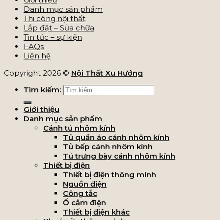
Danh mục sản phẩm
Thi công nội thất
Lắp đặt – Sửa chữa
Tin tức – sự kiện
FAQs
Liên hệ
Copyright 2026 ©
Nội Thất Xu Hướng
Tìm kiếm:
Giới thiệu
Danh mục sản phẩm
Cánh tủ nhôm kính
Tủ quần áo cánh nhôm kính
Tủ bếp cánh nhôm kính
Tủ trưng bày cánh nhôm kính
Thiết bị điện
Thiết bị điện thông minh
Nguồn điện
Công tắc
Ổ cắm điện
Thiết bị điện khác