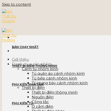
Skip to content
BÁN CHẠY NHẤT
Giới thiệu
Danh mục sản phẩm
THIẾT BỊ ĐIỆN THÔNG MINH
Cánh tủ nhôm kính
Tủ quần áo cánh nhôm kính
Tủ bếp cánh nhôm kính
Tủ trưng bày cánh nhôm kính
PHỤ KIỆN NHÀ TẮM
Thiết bị điện
Thiết bị điện thông minh
Nguồn điện
Công tắc
PHỤ KIỆN TỦ
Ổ cắm điện