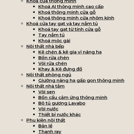
Khoá cửa thông minh
Khoá AI thông minh cao cấp
Khoá thông minh cửa gỗ
Khoá thông minh cửa nhôm kính
Khoá cửa tay gạt và tay nắm tủ
Khoá tay gạt từ tính cửa gỗ
Tay nắm tủ
Khoá móc gài
Nội thất nhà bếp
Kệ chén & kệ gia vị nâng hạ
Bồn rửa chén
Vòi rửa chén
Khay & Kệ đựng đồ
Nội thất phòng ngủ
Giường nâng hạ gấp gọn thông minh
Nội thất nhà tắm
Vòi sen
Bồn cầu cảm ứng thông minh
Bộ tủ gương Lavabo
Vòi nước
Thiết bị nước khác
Phụ kiện nội thất
Bản lề
Thanh ray