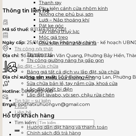
Thanh ray
Phụ kiện cánh cửa nhôm kính
Thông tin liên hệ
Nilong che phủ bụi, sơn
Lưới – Nắp thoáng khí
Pát ke góc
Mã số thuế:
8313143032-001
Tay nâng thuỷ lực
Móc giá treo
Ngày cấp:
25/01/2024 tại Phòng tài chính - kế hoạch UB
Phụ kiện nhấn mở cửa tủ
Thi công nội thất
Thi công tủ
Địa chỉ:
Số 66/19/6 Trần Văn Quang, Phường Bảy Hiền, Thà
Thi công giường nâng hạ gấp gọn
Lắp đặt – Sửa chữa
Bảng giá tất cả dịch vụ lắp đặt, sửa chữa
Địa chỉ xưởng sản xuất:
Số 9 Đường Phong Lan, Phường Bì
Lắp đặt khoá cửa thông minh
Sửa chữa bản lề, tay nắm cửa, khoá cửa
Lắp đặt thiết bị điện
Hotline:
0899.202.788
Lắp đặt lavabo, vòi sen, chậu rửa chén
Tin tức – sự kiện
Email:
noithatxuhuong.vn@gmail.com
FAQs
Liên hệ
Hỗ trợ khách hàng
Tìm kiếm:
Hướng dẫn đặt hàng và thanh toán
Chính sách đổi trả hàng