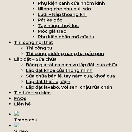
Phụ kiện cánh cửa nhôm kính
Nilong che phủ bụi, sơn
Lưới – Nắp thoáng khí
Pát ke góc
Tay nâng thuỷ lực
Móc giá treo
Phụ kiện nhấn mở cửa tủ
Thi công nội thất
Thi công tủ
Thi công giường nâng hạ gấp gọn
Lắp đặt – Sửa chữa
Bảng giá tất cả dịch vụ lắp đặt, sửa chữa
Lắp đặt khoá cửa thông minh
Sửa chữa bản lề, tay nắm cửa, khoá cửa
Lắp đặt thiết bị điện
Lắp đặt lavabo, vòi sen, chậu rửa chén
Tin tức – sự kiện
FAQs
Liên hệ
Trang chủ
Video