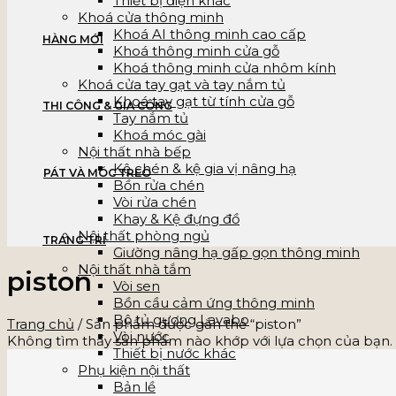
Thiết bị điện khác
Khoá cửa thông minh
Khoá AI thông minh cao cấp
HÀNG MỚI
Khoá thông minh cửa gỗ
Khoá thông minh cửa nhôm kính
Khoá cửa tay gạt và tay nắm tủ
Khoá tay gạt từ tính cửa gỗ
THI CÔNG & GIA CÔNG
Tay nắm tủ
Khoá móc gài
Nội thất nhà bếp
Kệ chén & kệ gia vị nâng hạ
PÁT VÀ MÓC TREO
Bồn rửa chén
Vòi rửa chén
Khay & Kệ đựng đồ
Nội thất phòng ngủ
TRANG TRÍ
Giường nâng hạ gấp gọn thông minh
Nội thất nhà tắm
piston
Vòi sen
Bồn cầu cảm ứng thông minh
Bộ tủ gương Lavabo
Trang chủ
/
Sản phẩm được gắn thẻ “piston”
Vòi nước
Không tìm thấy sản phẩm nào khớp với lựa chọn của bạn.
Thiết bị nước khác
Phụ kiện nội thất
Bản lề