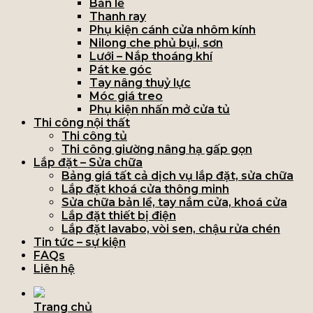
Bản lề
Thanh ray
Phụ kiện cánh cửa nhôm kính
Nilong che phủ bụi, sơn
Lưới – Nắp thoáng khí
Pát ke góc
Tay nâng thuỷ lực
Móc giá treo
Phụ kiện nhấn mở cửa tủ
Thi công nội thất
Thi công tủ
Thi công giường nâng hạ gấp gọn
Lắp đặt – Sửa chữa
Bảng giá tất cả dịch vụ lắp đặt, sửa chữa
Lắp đặt khoá cửa thông minh
Sửa chữa bản lề, tay nắm cửa, khoá cửa
Lắp đặt thiết bị điện
Lắp đặt lavabo, vòi sen, chậu rửa chén
Tin tức – sự kiện
FAQs
Liên hệ
Trang chủ