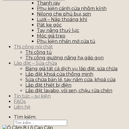
Thanh ray
Phụ kiện cánh cửa nhôm kính
Nilong che phủ bụi, sơn
Lưới – Nắp thoáng khí
Pát ke góc
Tay nâng thuỷ lực
Móc giá treo
Phụ kiện nhấn mở cửa tủ
Thi công nội thất
Thi công tủ
Thi công giường nâng hạ gấp gọn
Lắp đặt – Sửa chữa
Bảng giá tất cả dịch vụ lắp đặt, sửa chữa
Lắp đặt khoá cửa thông minh
Sửa chữa bản lề, tay nắm cửa, khoá cửa
Lắp đặt thiết bị điện
Lắp đặt lavabo, vòi sen, chậu rửa chén
Tin tức – sự kiện
FAQs
Liên hệ
Tìm kiếm: