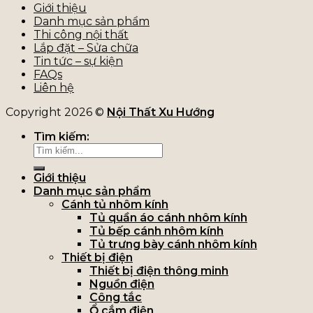
Giới thiệu
Danh mục sản phẩm
Thi công nội thất
Lắp đặt – Sửa chữa
Tin tức – sự kiện
FAQs
Liên hệ
Copyright 2026 ©
Nội Thất Xu Hướng
Tìm kiếm:
Giới thiệu
Danh mục sản phẩm
Cánh tủ nhôm kính
Tủ quần áo cánh nhôm kính
Tủ bếp cánh nhôm kính
Tủ trưng bày cánh nhôm kính
Thiết bị điện
Thiết bị điện thông minh
Nguồn điện
Công tắc
Ổ cắm điện