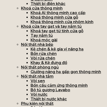
Thiết bị điện khác
Khoá cửa thông minh
Khoá AI thông minh cao cấp
Khoá thông minh cửa gỗ
Khoá thông minh cửa nhôm kính
Khoá cửa tay gạt và tay nắm tủ
Khoá tay gạt từ tính cửa gỗ
Tay nắm tủ
Khoá móc gài
Nội thất nhà bếp
Kệ chén & kệ gia vị nâng hạ
Bồn rửa chén
Vòi rửa chén
Khay & Kệ đựng đồ
Nội thất phòng ngủ
Giường nâng hạ gấp gọn thông minh
Nội thất nhà tắm
Vòi sen
Bồn cầu cảm ứng thông minh
Bộ tủ gương Lavabo
Vòi nước
Thiết bị nước khác
Phụ kiện nội thất