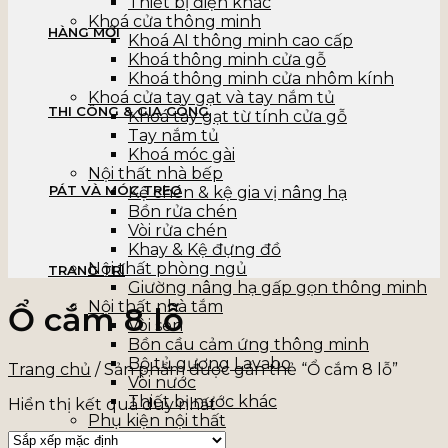
Thiết bị điện khác
Khoá cửa thông minh
HÀNG MỚI
Khoá AI thông minh cao cấp
Khoá thông minh cửa gỗ
Khoá thông minh cửa nhôm kính
Khoá cửa tay gạt và tay nắm tủ
THI CÔNG & GIA CÔNG
Khoá tay gạt từ tính cửa gỗ
Tay nắm tủ
Khoá móc gài
Nội thất nhà bếp
PÁT VÀ MÓC TREO
Kệ chén & kệ gia vị nâng hạ
Bồn rửa chén
Vòi rửa chén
Khay & Kệ đựng đồ
Nội thất phòng ngủ
TRANG TRÍ
Giường nâng hạ gấp gọn thông minh
Nội thất nhà tắm
Ổ cắm 8 lỗ
Vòi sen
Bồn cầu cảm ứng thông minh
Bộ tủ gương Lavabo
Trang chủ
/
Sản phẩm được gắn thẻ “Ổ cắm 8 lỗ”
Vòi nước
Thiết bị nước khác
Hiển thị kết quả duy nhất
Phụ kiện nội thất
Bản lề