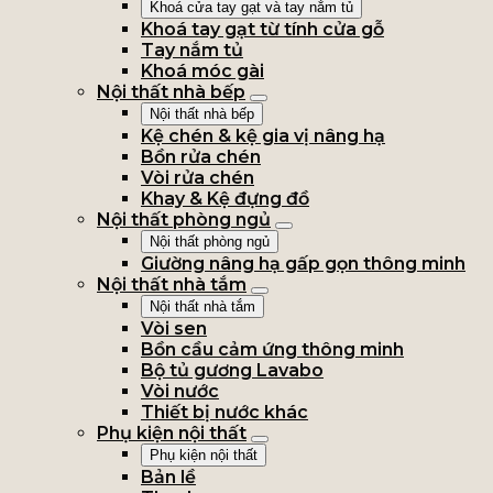
Khoá cửa tay gạt và tay nắm tủ
Khoá tay gạt từ tính cửa gỗ
Tay nắm tủ
Khoá móc gài
Nội thất nhà bếp
Nội thất nhà bếp
Kệ chén & kệ gia vị nâng hạ
Bồn rửa chén
Vòi rửa chén
Khay & Kệ đựng đồ
Nội thất phòng ngủ
Nội thất phòng ngủ
Giường nâng hạ gấp gọn thông minh
Nội thất nhà tắm
Nội thất nhà tắm
Vòi sen
Bồn cầu cảm ứng thông minh
Bộ tủ gương Lavabo
Vòi nước
Thiết bị nước khác
Phụ kiện nội thất
Phụ kiện nội thất
Bản lề