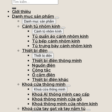
Giới thiệu
Danh mục sản phẩm
Danh mục sản phẩm
Cánh tủ nhôm kính
Cánh tủ nhôm kính
Tủ quần áo cánh nhôm kính
Tủ bếp cánh nhôm kính
Tủ trưng bày cánh nhôm kính
Thiết bị điện
Thiết bị điện
Thiết bị điện thông minh
Nguồn điện
Công tắc
Ổ cắm điện
Thiết bị điện khác
Khoá cửa thông minh
Khoá cửa thông minh
Khoá AI thông minh cao cấp
Khoá thông minh cửa gỗ
Khoá thông minh cửa nhôm kính
Khoá cửa tay gạt và tay nắm tủ