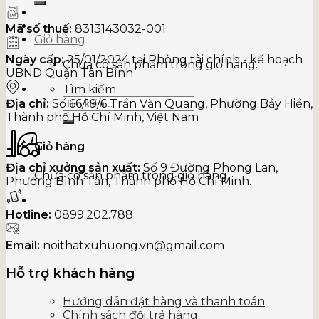
Mã số thuế:
8313143032-001
Giỏ hàng
Ngày cấp:
25/01/2024 tại Phòng tài chính - kế hoạch
Chưa có sản phẩm trong giỏ hàng.
UBND Quận Tân Bình
Tìm kiếm:
Địa chỉ:
Số 66/19/6 Trần Văn Quang, Phường Bảy Hiền,
Thành phố Hồ Chí Minh, Việt Nam
Giỏ hàng
Địa chỉ xưởng sản xuất:
Số 9 Đường Phong Lan,
Chưa có sản phẩm trong giỏ hàng.
Phường Bình Tân, Thành phố Hồ Chí Minh.
Hotline:
0899.202.788
Email:
noithatxuhuong.vn@gmail.com
Hỗ trợ khách hàng
Hướng dẫn đặt hàng và thanh toán
Chính sách đổi trả hàng