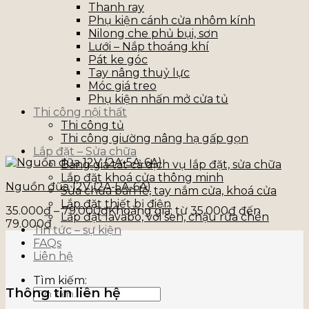
Thanh ray
Phụ kiện cánh cửa nhôm kính
Nilong che phủ bụi, sơn
Lưới – Nắp thoáng khí
Pát ke góc
Tay nâng thuỷ lực
Móc giá treo
Phụ kiện nhấn mở cửa tủ
Thi công nội thất
Thi công tủ
Thi công giường nâng hạ gấp gọn
Lắp đặt – Sửa chữa
Bảng giá tất cả dịch vụ lắp đặt, sửa chữa
Lắp đặt khoá cửa thông minh
Nguồn đũa 12V (2A-5A-6A)
Sửa chữa bản lề, tay nắm cửa, khoá cửa
Lắp đặt thiết bị điện
35.000
₫
–
79.000
₫
Khoảng giá: từ 35.000₫ đến
Lắp đặt lavabo, vòi sen, chậu rửa chén
79.000₫
Tin tức – sự kiện
FAQs
Liên hệ
Tìm kiếm:
Thông tin liên hệ