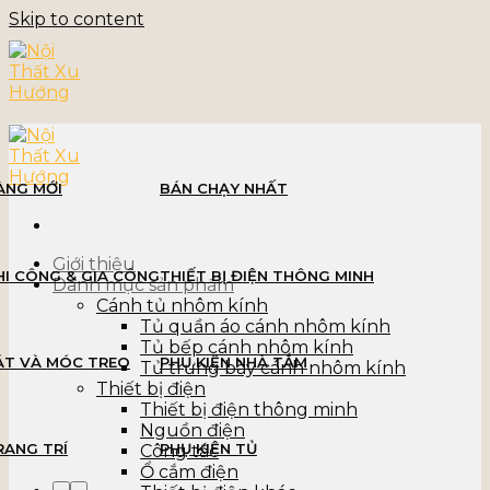
Skip to content
ÀNG MỚI
BÁN CHẠY NHẤT
Giới thiệu
HI CÔNG & GIA CÔNG
THIẾT BỊ ĐIỆN THÔNG MINH
Danh mục sản phẩm
Cánh tủ nhôm kính
Tủ quần áo cánh nhôm kính
Tủ bếp cánh nhôm kính
ÁT VÀ MÓC TREO
PHỤ KIỆN NHÀ TẮM
Tủ trưng bày cánh nhôm kính
Thiết bị điện
Thiết bị điện thông minh
Nguồn điện
RANG TRÍ
PHỤ KIỆN TỦ
Công tắc
Ổ cắm điện