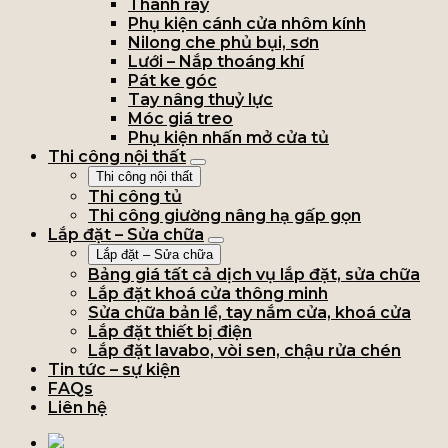
Thanh ray
Phụ kiện cánh cửa nhôm kính
Nilong che phủ bụi, sơn
Lưới – Nắp thoáng khí
Pát ke góc
Tay nâng thuỷ lực
Móc giá treo
Phụ kiện nhấn mở cửa tủ
Thi công nội thất
Thi công nội thất
Thi công tủ
Thi công giường nâng hạ gấp gọn
Lắp đặt – Sửa chữa
Lắp đặt – Sửa chữa
Bảng giá tất cả dịch vụ lắp đặt, sửa chữa
Lắp đặt khoá cửa thông minh
Sửa chữa bản lề, tay nắm cửa, khoá cửa
Lắp đặt thiết bị điện
Lắp đặt lavabo, vòi sen, chậu rửa chén
Tin tức – sự kiện
FAQs
Liên hệ