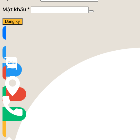
Mật khẩu
*
Đăng ký
Messenger
Zalo
Tìm đường
Gọi điện
Contact Us
Close