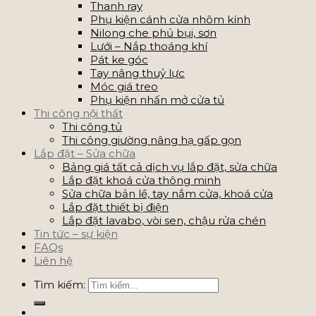
Thanh ray
Phụ kiện cánh cửa nhôm kính
Nilong che phủ bụi, sơn
Lưới – Nắp thoáng khí
Pát ke góc
Tay nâng thuỷ lực
Móc giá treo
Phụ kiện nhấn mở cửa tủ
Thi công nội thất
Thi công tủ
Thi công giường nâng hạ gấp gọn
Lắp đặt – Sửa chữa
Bảng giá tất cả dịch vụ lắp đặt, sửa chữa
Lắp đặt khoá cửa thông minh
Sửa chữa bản lề, tay nắm cửa, khoá cửa
Lắp đặt thiết bị điện
Lắp đặt lavabo, vòi sen, chậu rửa chén
Tin tức – sự kiện
FAQs
Liên hệ
Tìm kiếm: