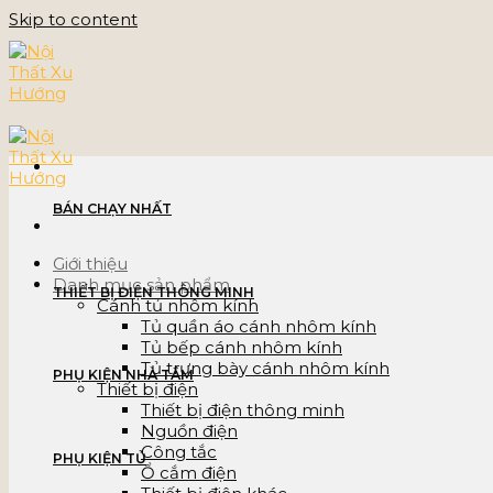
Skip to content
BÁN CHẠY NHẤT
Giới thiệu
Danh mục sản phẩm
THIẾT BỊ ĐIỆN THÔNG MINH
Cánh tủ nhôm kính
Tủ quần áo cánh nhôm kính
Tủ bếp cánh nhôm kính
Tủ trưng bày cánh nhôm kính
PHỤ KIỆN NHÀ TẮM
Thiết bị điện
Thiết bị điện thông minh
Nguồn điện
Công tắc
PHỤ KIỆN TỦ
Ổ cắm điện