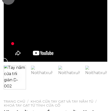
TRANG CHỦ
/
KHOÁ CỬA TAY GẠT VÀ TAY NẮM TỦ
/
KHOÁ TAY GẠT TỪ TÍNH CỬA GỖ