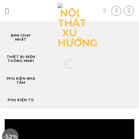
Skip
to
content
BÁN CHẠY
NHẤT
T
THIẾT BỊ ĐIỆN
THÔNG MINH
PHỤ KIỆN NHÀ
TẮM
PHỤ KIỆN TỦ
-52%