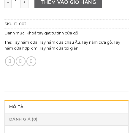
THÊM VÀO GIỎ HÀNG
SKU:
D-002
Danh mục:
Khoá tay gạt từ tính cửa gỗ
Thẻ:
Tay nắm cửa
,
Tay nắm cửa châu Âu
,
Tay nắm cửa gỗ
,
Tay
nắm cửa hợp kim
,
Tay nắm cửa tối giản
MÔ TẢ
ĐÁNH GIÁ (0)