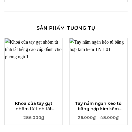
SẢN PHẨM TƯƠNG TỰ
Khoá cửa tay gạt
Tay nắm ngăn kéo tủ
nhôm từ tính tắt
bằng hợp kim kẽm
tiếng cao cấp dành
TNT-01
286.000
₫
26.000
₫
48.000
₫
Khoản
–
cho phòng ngủ
giá:
từ
26.00