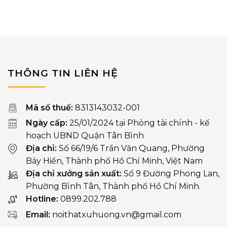
đến
48.00
THÔNG TIN LIÊN HỆ
Mã số thuế:
8313143032-001
Ngày cấp:
25/01/2024 tại Phòng tài chính - kế
hoạch UBND Quận Tân Bình
Địa chỉ:
Số 66/19/6 Trần Văn Quang, Phường
Bảy Hiền, Thành phố Hồ Chí Minh, Việt Nam
Địa chỉ xưởng sản xuất:
Số 9 Đường Phong Lan,
Phường Bình Tân, Thành phố Hồ Chí Minh.
Hotline:
0899.202.788
Email:
noithatxuhuong.vn@gmail.com