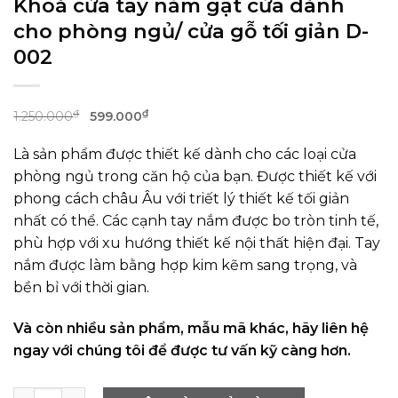
Khoá cửa tay nắm gạt cửa dành
cho phòng ngủ/ cửa gỗ tối giản D-
002
Giá
Giá
₫
₫
1.250.000
599.000
gốc
hiện
Là sản phẩm được thiết kế dành cho các loại cửa
là:
tại
phòng ngủ trong căn hộ của bạn. Được thiết kế với
1.250.000₫.
là:
phong cách châu Âu với triết lý thiết kế tối giản
599.000₫.
nhất có thể. Các cạnh tay nắm được bo tròn tinh tế,
phù hợp với xu hướng thiết kế nội thất hiện đại. Tay
nắm được làm bằng hợp kim kẽm sang trọng, và
bền bỉ với thời gian.
Và còn nhiều sản phẩm, mẫu mã khác, hãy liên hệ
ngay với chúng tôi để được tư vấn kỹ càng hơn.
Khoá cửa tay nắm gạt cửa dành cho phòng ngủ/ cửa gỗ tố