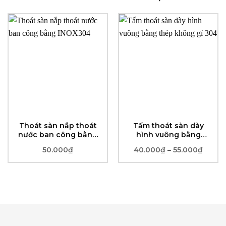
Thoát sàn nắp thoát
Tấm thoát sàn dày
nước ban công bằng
hình vuông bằng
INOX304
thép không gỉ 304
50.000
₫
40.000
₫
55.000
₫
Khoản
–
giá:
từ
40.00
đến
55.00