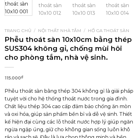
TRANG CHỦ
/
NỘI THẤT NHÀ TẮM
/
HỐ GA THOÁT SÀN
Phễu thoát sàn 10x10cm bằng thép
SUS304 không gỉ, chống mùi hôi
cho phòng tắm, nhà vệ sinh.
₫
115.000
Phễu thoát sàn bằng thép 304 không gỉ là giải pháp
tuyệt vời cho hệ thống thoát nước trong gia đình.
Chất liệu thép 304 cao cấp đảm bảo chống ăn mòn
và oxi hóa, giúp sản phẩm bền bỉ và dễ vệ sinh. Thiết
kế hiện đại cùng các lỗ thoát nước hợp lý giúp ngăn
ngừa ngập úng, giữ cho không gian sống luôn khô
ráo và sạch sẽ. Đây là lựa chọn thông minh và bền