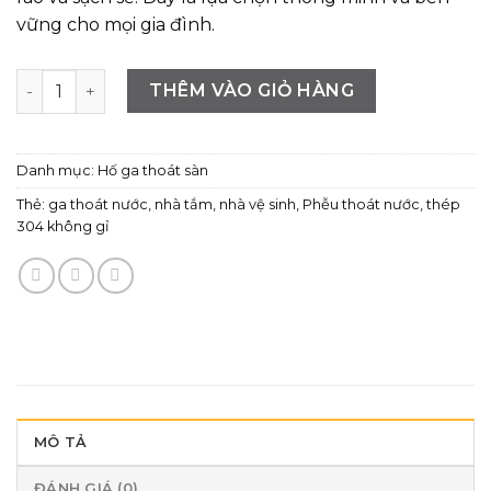
vững cho mọi gia đình.
Phễu thoát sàn 10x10cm bằng thép SUS304 không gỉ, chốn
THÊM VÀO GIỎ HÀNG
Danh mục:
Hố ga thoát sàn
Thẻ:
ga thoát nước
,
nhà tắm
,
nhà vệ sinh
,
Phễu thoát nước
,
thép
304 không gỉ
MÔ TẢ
ĐÁNH GIÁ (0)