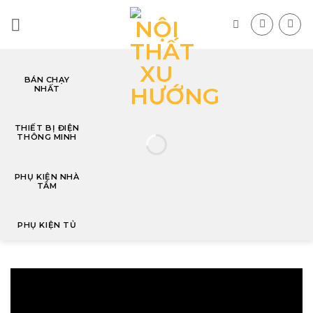
Skip
to
content
BÁN CHẠY
NHẤT
T
THIẾT BỊ ĐIỆN
THÔNG MINH
PHỤ KIỆN NHÀ
TẮM
PHỤ KIỆN TỦ