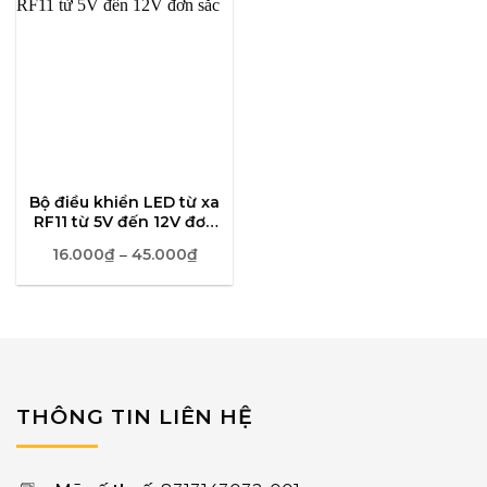
Bộ điều khiển LED từ xa
RF11 từ 5V đến 12V đơn
sắc
16.000
₫
45.000
₫
Khoảng
–
giá:
từ
16.000₫
đến
45.000₫
THÔNG TIN LIÊN HỆ