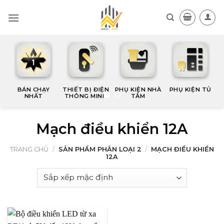
Skip
to
content
BÁN CHẠY
THIẾT BỊ ĐIỆN
PHỤ KIỆN NHÀ
PHỤ KIỆN TỦ
NHẤT
THÔNG MINH
TẮM
Mạch điều khiển 12A
TRANG CHỦ
/
SẢN PHẨM PHÂN LOẠI 2
/
MẠCH ĐIỀU KHIỂN
12A