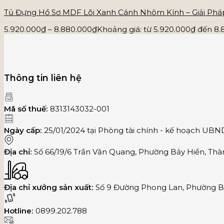
Tủ Đựng Hồ Sơ MDF Lõi Xanh Cánh Nhôm Kính – Giải Pháp
5.920.000
₫
–
8.880.000
₫
Khoảng giá: từ 5.920.000₫ đến 8
Thông tin liên hệ
Mã số thuế:
8313143032-001
Ngày cấp:
25/01/2024 tại Phòng tài chính - kế hoạch UB
Địa chỉ:
Số 66/19/6 Trần Văn Quang, Phường Bảy Hiền, Thà
Địa chỉ xưởng sản xuất:
Số 9 Đường Phong Lan, Phường Bì
Hotline:
0899.202.788