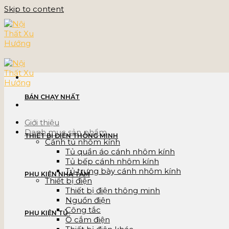
Skip to content
BÁN CHẠY NHẤT
Giới thiệu
Danh mục sản phẩm
THIẾT BỊ ĐIỆN THÔNG MINH
Cánh tủ nhôm kính
Tủ quần áo cánh nhôm kính
Tủ bếp cánh nhôm kính
Tủ trưng bày cánh nhôm kính
PHỤ KIỆN NHÀ TẮM
Thiết bị điện
Thiết bị điện thông minh
Nguồn điện
Công tắc
PHỤ KIỆN TỦ
Ổ cắm điện