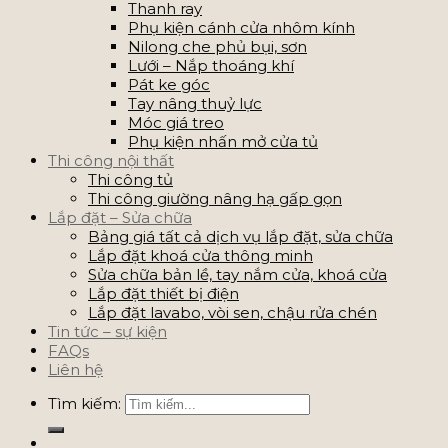
Thanh ray
Phụ kiện cánh cửa nhôm kính
Nilong che phủ bụi, sơn
Lưới – Nắp thoáng khí
Pát ke góc
Tay nâng thuỷ lực
Móc giá treo
Phụ kiện nhấn mở cửa tủ
Thi công nội thất
Thi công tủ
Thi công giường nâng hạ gấp gọn
Lắp đặt – Sửa chữa
Bảng giá tất cả dịch vụ lắp đặt, sửa chữa
Lắp đặt khoá cửa thông minh
Sửa chữa bản lề, tay nắm cửa, khoá cửa
Lắp đặt thiết bị điện
Lắp đặt lavabo, vòi sen, chậu rửa chén
Tin tức – sự kiện
FAQs
Liên hệ
Tìm kiếm: