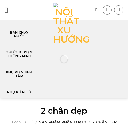
Skip
to
content
BÁN CHẠY
NHẤT
T
THIẾT BỊ ĐIỆN
THÔNG MINH
PHỤ KIỆN NHÀ
TẮM
PHỤ KIỆN TỦ
2 chân dẹp
TRANG CHỦ
/
SẢN PHẨM PHÂN LOẠI 2
/
2 CHÂN DẸP