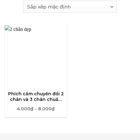
Phích cắm chuyển đổi 2
chân và 3 chân chuẩn
EU/US/UK
4.000
₫
8.000
₫
Khoảng
–
giá:
từ
4.000₫
đến
8.000₫