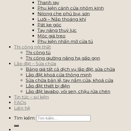
Thanh ray
Phụ kiện cánh cửa nhôm kính
Nilong che phủ bụi, sơn
Lưới – Nắp thoáng khí
Pát ke góc
Tay nâng thuỷ lực
Móc giá treo
Phụ kiện nhấn mở cửa tủ
Thi công nội thất
Thi công tủ
Thi công giường nâng hạ gấp gọn
Lắp đặt – Sửa chữa
Bảng giá tất cả dịch vụ lắp đặt, sửa chữa
Lắp đặt khoá cửa thông minh
Sửa chữa bản lề, tay nắm cửa, khoá cửa
Lắp đặt thiết bị điện
Lắp đặt lavabo, vòi sen, chậu rửa chén
Tin tức – sự kiện
FAQs
Liên hệ
Tìm kiếm: