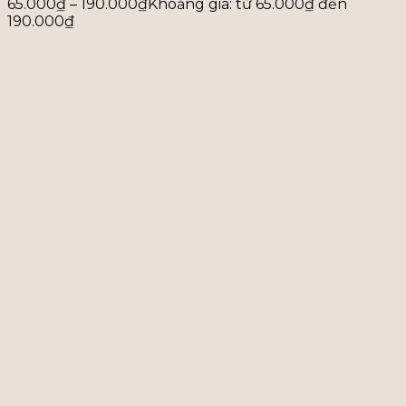
65.000
₫
–
190.000
₫
Khoảng giá: từ 65.000₫ đến
190.000₫