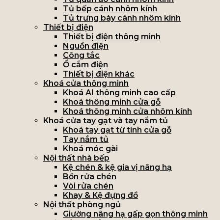
Tủ bếp cánh nhôm kính
Tủ trưng bày cánh nhôm kính
Thiết bị điện
Thiết bị điện thông minh
Nguồn điện
Công tắc
Ổ cắm điện
Thiết bị điện khác
Khoá cửa thông minh
Khoá AI thông minh cao cấp
Khoá thông minh cửa gỗ
Khoá thông minh cửa nhôm kính
Khoá cửa tay gạt và tay nắm tủ
Khoá tay gạt từ tính cửa gỗ
Tay nắm tủ
Khoá móc gài
Nội thất nhà bếp
Kệ chén & kệ gia vị nâng hạ
Bồn rửa chén
Vòi rửa chén
Khay & Kệ đựng đồ
Nội thất phòng ngủ
Giường nâng hạ gấp gọn thông minh