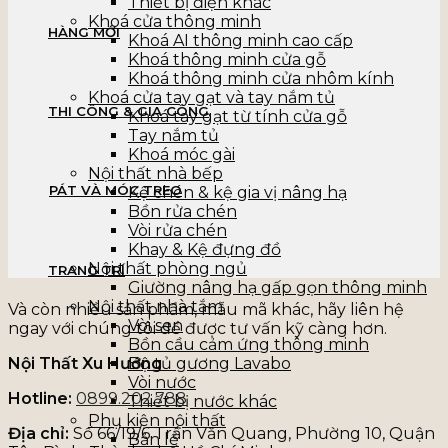
Thiết bị điện khác
Khoá cửa thông minh
HÀNG MỚI
Khoá AI thông minh cao cấp
Khoá thông minh cửa gỗ
Khoá thông minh cửa nhôm kính
Khoá cửa tay gạt và tay nắm tủ
THI CÔNG & GIA CÔNG
Khoá tay gạt từ tính cửa gỗ
Tay nắm tủ
Khoá móc gài
Nội thất nhà bếp
PÁT VÀ MÓC TREO
Kệ chén & kệ gia vị nâng hạ
Bồn rửa chén
Vòi rửa chén
Khay & Kệ đựng đồ
Nội thất phòng ngủ
TRANG TRÍ
Giường nâng hạ gấp gọn thông minh
Nội thất nhà tắm
Và còn nhiều sản phẩm, mẫu mã khác, hãy liên hệ
Vòi sen
ngay với chúng tôi để được tư vấn kỹ càng hơn.
Bồn cầu cảm ứng thông minh
Nội Thất Xu Hướng
Bộ tủ gương Lavabo
Vòi nước
Hotline:
0899.202.788
Thiết bị nước khác
Phụ kiện nội thất
Địa chỉ:
Số 66/19/6 Trần Văn Quang, Phường 10, Quận
Bản lề