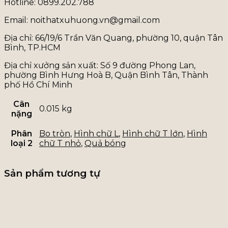
Hotline: 0899.202.788
Email: noithatxuhuong.vn@gmail.com
Địa chỉ: 66/19/6 Trần Văn Quang, phường 10, quận Tân
Bình, TP.HCM
Địa chỉ xưởng sản xuất: Số 9 đường Phong Lan,
phường Bình Hưng Hoà B, Quận Bình Tân, Thành
phố Hồ Chí Minh
Cân
0.015 kg
nặng
Phân
Bo tròn
,
Hình chữ L
,
Hình chữ T lớn
,
Hình
loại 2
chữ T nhỏ
,
Quả bóng
Sản phẩm tương tự