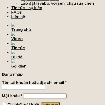
Lắp đặt lavabo, vòi sen, chậu rửa chén
Tin tức – sự kiện
FAQs
Liên hệ
Trang chủ
Video
Tin tức
Ưu đãi
Gọi điện
Đăng nhập
Tên tài khoản hoặc địa chỉ email
*
Mật khẩu
*
Ghi nhớ mật khẩu
Đăng nhập