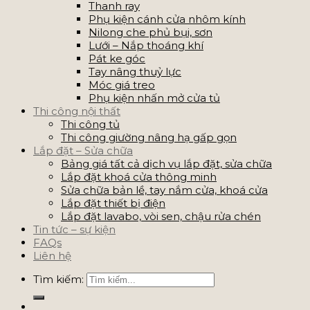
Thanh ray
Phụ kiện cánh cửa nhôm kính
Nilong che phủ bụi, sơn
Lưới – Nắp thoáng khí
Pát ke góc
Tay nâng thuỷ lực
Móc giá treo
Phụ kiện nhấn mở cửa tủ
Thi công nội thất
Thi công tủ
Thi công giường nâng hạ gấp gọn
Lắp đặt – Sửa chữa
Bảng giá tất cả dịch vụ lắp đặt, sửa chữa
Lắp đặt khoá cửa thông minh
Sửa chữa bản lề, tay nắm cửa, khoá cửa
Lắp đặt thiết bị điện
Lắp đặt lavabo, vòi sen, chậu rửa chén
Tin tức – sự kiện
FAQs
Liên hệ
Tìm kiếm: