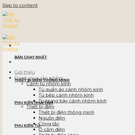
Skip to content
BÁN CHẠY NHẤT
Giới thiệu
Danh mục sản phẩm
THIẾT BỊ ĐIỆN THÔNG MINH
Cánh tủ nhôm kính
Tủ quần áo cánh nhôm kính
Tủ bếp cánh nhôm kính
Tủ trưng bày cánh nhôm kính
PHỤ KIỆN NHÀ TẮM
Thiết bị điện
Thiết bị điện thông minh
Nguồn điện
Công tắc
PHỤ KIỆN TỦ
Ổ cắm điện