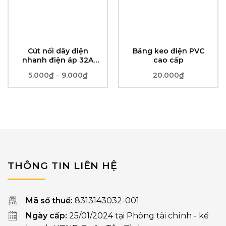
Cút nối dây điện
Băng keo điện PVC
nhanh điện áp 32A
cao cấp
4kV
5.000
₫
9.000
₫
Khoảng
20.000
₫
–
giá:
từ
5.000₫
đến
9.000₫
THÔNG TIN LIÊN HỆ
Mã số thuế:
8313143032-001
Ngày cấp:
25/01/2024 tại Phòng tài chính - kế