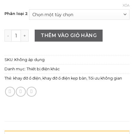
XÓA
Phân loại 2
Khay đỡ ổ điện kẹp bàn, dưới bàn - Tiện lợi cho không gi
THÊM VÀO GIỎ HÀNG
SKU:
Không áp dụng
Danh mục:
Thiết bị điện khác
Thẻ:
khay đỡ ổ điện
,
khay đỡ ổ điện kẹp bàn
,
Tối ưu không gian