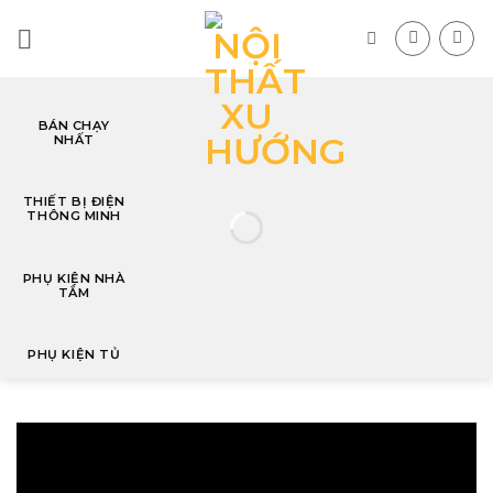
Skip
to
content
BÁN CHẠY
NHẤT
T
THIẾT BỊ ĐIỆN
THÔNG MINH
PHỤ KIỆN NHÀ
TẮM
PHỤ KIỆN TỦ