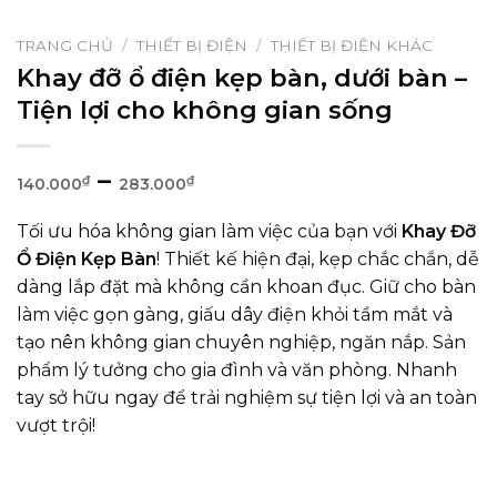
TRANG CHỦ
/
THIẾT BỊ ĐIỆN
/
THIẾT BỊ ĐIỆN KHÁC
Khay đỡ ổ điện kẹp bàn, dưới bàn –
Tiện lợi cho không gian sống
Khoảng
–
₫
₫
140.000
283.000
giá:
Tối ưu hóa không gian làm việc của bạn với
Khay Đỡ
từ
Ổ Điện Kẹp Bàn
! Thiết kế hiện đại, kẹp chắc chắn, dễ
140.000₫
dàng lắp đặt mà không cần khoan đục. Giữ cho bàn
đến
làm việc gọn gàng, giấu dây điện khỏi tầm mắt và
283.000₫
tạo nên không gian chuyên nghiệp, ngăn nắp. Sản
phẩm lý tưởng cho gia đình và văn phòng. Nhanh
tay sở hữu ngay để trải nghiệm sự tiện lợi và an toàn
vượt trội!