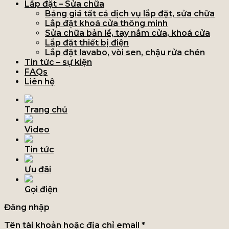
Lắp đặt – Sửa chữa
Bảng giá tất cả dịch vụ lắp đặt, sửa chữa
Lắp đặt khoá cửa thông minh
Sửa chữa bản lề, tay nắm cửa, khoá cửa
Lắp đặt thiết bị điện
Lắp đặt lavabo, vòi sen, chậu rửa chén
Tin tức – sự kiện
FAQs
Liên hệ
Trang chủ
Video
Tin tức
Ưu đãi
Gọi điện
Đăng nhập
Tên tài khoản hoặc địa chỉ email
*