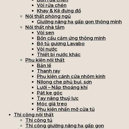
Vòi rửa chén
Khay & Kệ đựng đồ
Nội thất phòng ngủ
Giường nâng hạ gấp gọn thông minh
Nội thất nhà tắm
Vòi sen
Bồn cầu cảm ứng thông minh
Bộ tủ gương Lavabo
Vòi nước
Thiết bị nước khác
Phụ kiện nội thất
Bản lề
Thanh ray
Phụ kiện cánh cửa nhôm kính
Nilong che phủ bụi, sơn
Lưới – Nắp thoáng khí
Pát ke góc
Tay nâng thuỷ lực
Móc giá treo
Phụ kiện nhấn mở cửa tủ
Thi công nội thất
Thi công tủ
Thi công giường nâng hạ gấp gọn