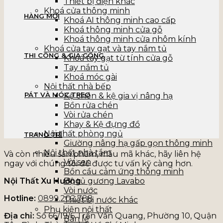
Thiết bị điện khác
Khoá cửa thông minh
HÀNG MỚI
Khoá AI thông minh cao cấp
Khoá thông minh cửa gỗ
Khoá thông minh cửa nhôm kính
Khoá cửa tay gạt và tay nắm tủ
THI CÔNG & GIA CÔNG
Khoá tay gạt từ tính cửa gỗ
Tay nắm tủ
Khoá móc gài
Nội thất nhà bếp
PÁT VÀ MÓC TREO
Kệ chén & kệ gia vị nâng hạ
Bồn rửa chén
Vòi rửa chén
Khay & Kệ đựng đồ
Nội thất phòng ngủ
TRANG TRÍ
Giường nâng hạ gấp gọn thông minh
Nội thất nhà tắm
Và còn nhiều sản phẩm, mẫu mã khác, hãy liên hệ
Vòi sen
ngay với chúng tôi để được tư vấn kỹ càng hơn.
Bồn cầu cảm ứng thông minh
Nội Thất Xu Hướng
Bộ tủ gương Lavabo
Vòi nước
Hotline:
0899.202.788
Thiết bị nước khác
Phụ kiện nội thất
Địa chỉ:
Số 66/19/6 Trần Văn Quang, Phường 10, Quận
Bản lề