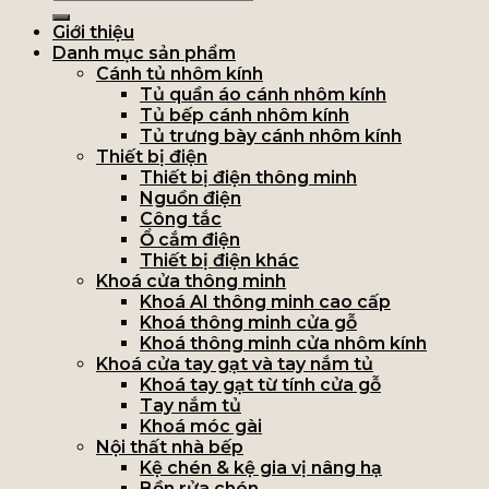
Giới thiệu
Danh mục sản phẩm
Cánh tủ nhôm kính
Tủ quần áo cánh nhôm kính
Tủ bếp cánh nhôm kính
Tủ trưng bày cánh nhôm kính
Thiết bị điện
Thiết bị điện thông minh
Nguồn điện
Công tắc
Ổ cắm điện
Thiết bị điện khác
Khoá cửa thông minh
Khoá AI thông minh cao cấp
Khoá thông minh cửa gỗ
Khoá thông minh cửa nhôm kính
Khoá cửa tay gạt và tay nắm tủ
Khoá tay gạt từ tính cửa gỗ
Tay nắm tủ
Khoá móc gài
Nội thất nhà bếp
Kệ chén & kệ gia vị nâng hạ
Bồn rửa chén