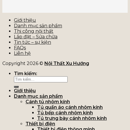
Giới thiệu
Danh mục sản phẩm
Thi công nội thất
Lắp đặt – Sửa chữa
Tin tức – sự kiện
FAQs
Liên hệ
Copyright 2026 ©
Nội Thất Xu Hướng
Tìm kiếm:
Giới thiệu
Danh mục sản phẩm
Cánh tủ nhôm kính
Tủ quần áo cánh nhôm kính
Tủ bếp cánh nhôm kính
Tủ trưng bày cánh nhôm kính
Thiết bị điện
Thiết bị điện thông minh