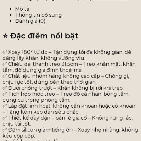
Mô tả
Thông tin bổ sung
Đánh giá (0)
⭐ Đặc điểm nổi bật
✅ Xoay 180° tự do – Tận dụng tối đa không gian, dễ
dàng lấy khăn, không vướng víu.
✅ Chiều dài thanh treo 31.5cm – Treo khăn mặt, khăn
tắm, đồ dùng gia đình thoải mái.
✅ Chất liệu nhôm hàng không cao cấp – Chống gỉ,
chịu lực tốt, dùng bền theo thời gian.
✅ Đuôi chống trượt – Khăn không bị rơi khi treo.
✅ Tích hợp móc treo – Treo đồ cá nhân, bông tắm,
dụng cụ trong phòng tắm.
✅ Lắp đặt linh hoạt: không cần khoan hoặc có khoan
– Tặng kèm keo dán siêu chắc.
✅ Thiết kế dày dặn – bản lề gia cố – Không rung lắc,
chịu tải tốt.
✅ Đệm silicon giảm tiếng ồn – Xoay nhẹ nhàng, không
kêu cộp cộp.