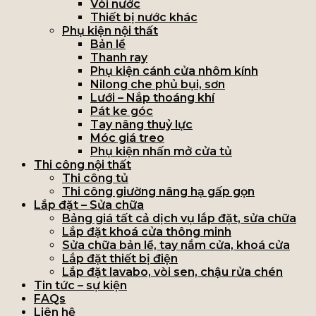
Vòi nước
Thiết bị nước khác
Phụ kiện nội thất
Bản lề
Thanh ray
Phụ kiện cánh cửa nhôm kính
Nilong che phủ bụi, sơn
Lưới – Nắp thoáng khí
Pát ke góc
Tay nâng thuỷ lực
Móc giá treo
Phụ kiện nhấn mở cửa tủ
Thi công nội thất
Thi công tủ
Thi công giường nâng hạ gấp gọn
Lắp đặt – Sửa chữa
Bảng giá tất cả dịch vụ lắp đặt, sửa chữa
Lắp đặt khoá cửa thông minh
Sửa chữa bản lề, tay nắm cửa, khoá cửa
Lắp đặt thiết bị điện
Lắp đặt lavabo, vòi sen, chậu rửa chén
Tin tức – sự kiện
FAQs
Liên hệ