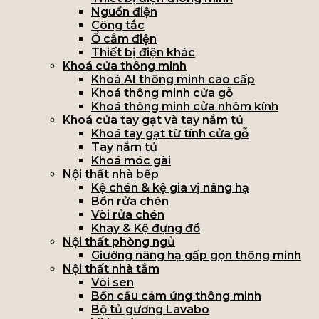
Nguồn điện
Công tắc
Ổ cắm điện
Thiết bị điện khác
Khoá cửa thông minh
Khoá AI thông minh cao cấp
Khoá thông minh cửa gỗ
Khoá thông minh cửa nhôm kính
Khoá cửa tay gạt và tay nắm tủ
Khoá tay gạt từ tính cửa gỗ
Tay nắm tủ
Khoá móc gài
Nội thất nhà bếp
Kệ chén & kệ gia vị nâng hạ
Bồn rửa chén
Vòi rửa chén
Khay & Kệ đựng đồ
Nội thất phòng ngủ
Giường nâng hạ gấp gọn thông minh
Nội thất nhà tắm
Vòi sen
Bồn cầu cảm ứng thông minh
Bộ tủ gương Lavabo