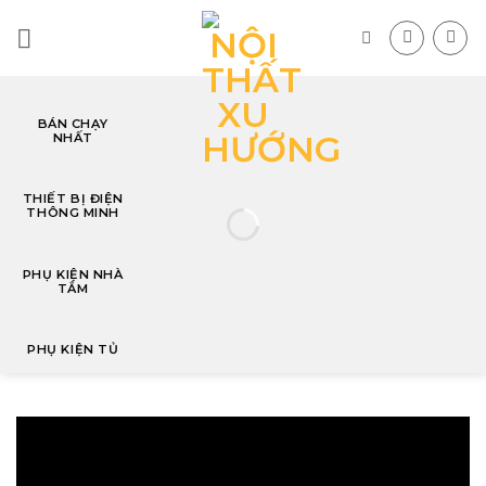
Skip
to
content
BÁN CHẠY
NHẤT
T
THIẾT BỊ ĐIỆN
THÔNG MINH
PHỤ KIỆN NHÀ
TẮM
PHỤ KIỆN TỦ