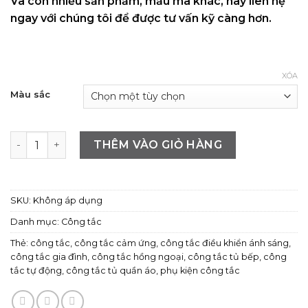
Và còn nhiều sản phẩm, mẫu mã khác, hãy liên hệ
ngay với chúng tôi để được tư vấn kỹ càng hơn.
XÓA
Màu sắc
Công tắc cảm ứng cho tủ quần áo số lượng
THÊM VÀO GIỎ HÀNG
SKU:
Không áp dụng
Danh mục:
Công tắc
Thẻ:
công tắc
,
công tắc cảm ứng
,
công tắc điều khiển ánh sáng
,
công tắc gia đình
,
công tắc hồng ngoại
,
công tắc tủ bếp
,
công
tắc tự động
,
công tắc tủ quần áo
,
phụ kiện công tắc