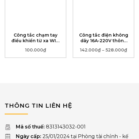
Công tắc chạm tay
Công tắc điện không
điều khiển từ xa WIFI
dây 16A-220V thông
RF433 dán tường
minh điều khiển từ xa
100.000
₫
142.000
₫
528.000
₫
Khoả
–
vuông 86 thông minh
RF-433 (dán tuỳ ý)
giá:
từ
142.
đến
528.
THÔNG TIN LIÊN HỆ
Mã số thuế:
8313143032-001
Ngày cấp:
25/01/2024 tại Phòng tài chính - kế