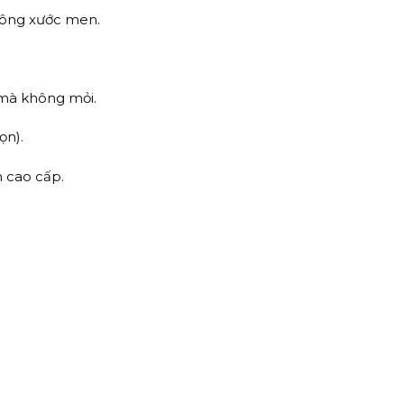
hông xước men.
 mà không mỏi.
ọn).
h cao cấp.