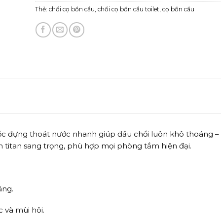
Thẻ:
chổi cọ bồn cầu
,
chổi cọ bồn cầu toilet
,
cọ bồn cầu
cốc đựng thoát nước nhanh giúp đầu chổi luôn khô thoáng –
ám titan sang trọng, phù hợp mọi phòng tắm hiện đại.
áng.
 và mùi hôi.