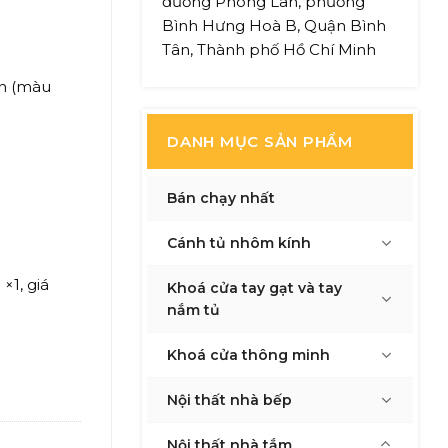
đường Phong Lan, phường
Bình Hưng Hoà B, Quận Bình
Tân, Thành phố Hồ Chí Minh
ện (màu
DANH MỤC SẢN PHẨM
Bán chạy nhất
Cánh tủ nhôm kính
×1, giá
Khoá cửa tay gạt và tay
nắm tủ
Khoá cửa thông minh
h – màu xám titan số lượng
Nội thất nhà bếp
Nội thất nhà tắm