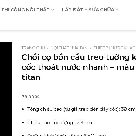
THI CÔNG NỘI THẤT
LẮP ĐẶT – SỬA CHỮA
TRANG CHỦ
/
NỘI THẤT NHÀ TẮM
/
THIẾT BỊ NƯỚC KHÁC
Chổi cọ bồn cầu treo tường
cốc thoát nước nhanh – màu
titan
78.000
₫
Tổng chiều cao (từ giá treo đến đáy cốc): 38 cm
Chiều cao cốc đựng: 12.3 cm
Đường kính/chiều rộng cốc: 7.5 cm