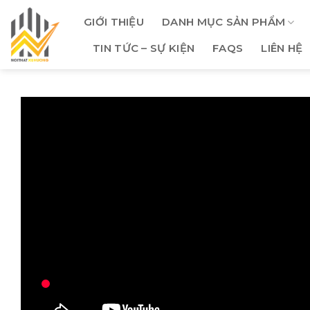
Skip
GIỚI THIỆU
DANH MỤC SẢN PHẨM
to
content
TIN TỨC – SỰ KIỆN
FAQS
LIÊN HỆ