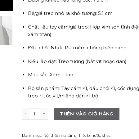
Bệ/giá treo nhô ra khỏi tường: 5.1 cm
Chất liệu tay cầm/giá treo: Hợp kim sơn tĩnh đi
xám titan)
Đầu chổi: Nhựa PP mềm chống biến dạng
Kiểu lắp đặt: Treo tường (bắt vít hoặc dán)
Màu sắc: Xám Titan
Bộ sản phẩm: Tay cầm ×1, đầu chổi ×1, cốc đựng 
treo ×1, ốc vít/miếng dán ×1 bộ
Chổi cọ bồn cầu treo tường kèm cốc thoát nước nhan
THÊM VÀO GIỎ HÀNG
Danh mục:
Nội thất nhà tắm
,
Thiết bị nước khác