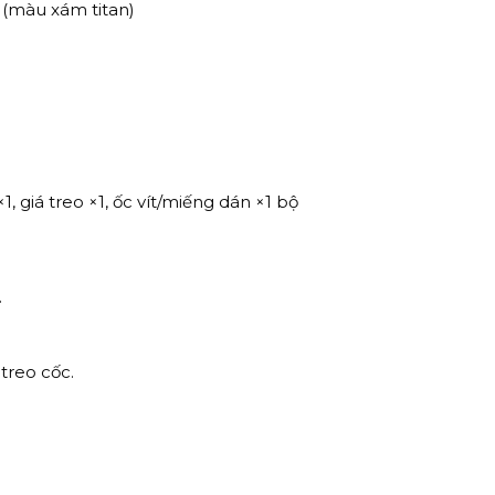
n (màu xám titan)
, giá treo ×1, ốc vít/miếng dán ×1 bộ
.
treo cốc.