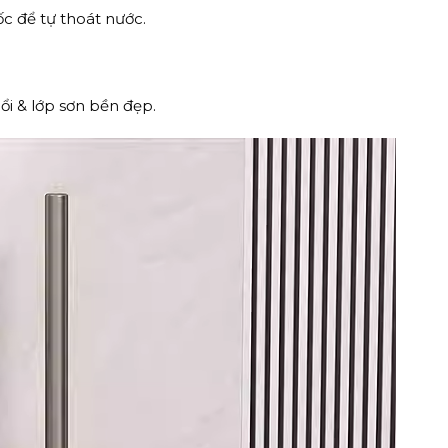
cốc để tự thoát nước.
i & lớp sơn bền đẹp.